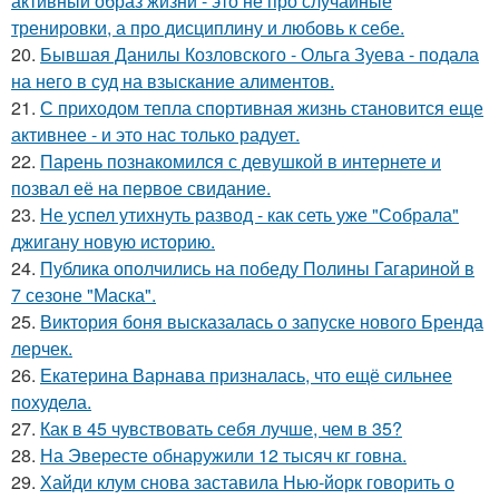
активный образ жизни - это не про случайные
тренировки, а про дисциплину и любовь к себе.
20.
Бывшая Данилы Козловского - Ольга Зуева - подала
на него в суд на взыскание алиментов.
21.
С приходом тепла спортивная жизнь становится еще
активнее - и это нас только радует.
22.
Парень познакомился с девушкой в интернете и
позвал её на первое свидание.
23.
Не успел утихнуть развод - как сеть уже "Собрала"
джигану новую историю.
24.
Публика ополчились на победу Полины Гагариной в
7 сезоне "Маска".
25.
Виктория боня высказалась о запуске нового Бренда
лерчек.
26.
Екатерина Варнава призналась, что ещё сильнее
похудела.
27.
Как в 45 чувствовать себя лучше, чем в 35?
28.
На Эвересте обнаружили 12 тысяч кг говна.
29.
Хайди клум снова заставила Нью-йорк говорить о