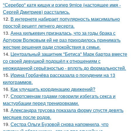
"Серебро" катя кищук и рэпер 9mice (настоящее имя -
Сергей Дмитриев) расстались.
12.
В интернете набирает популярность максимально
простой рецепт летнего десерта.
13.
Анна хилькевич призналась, что за годы брака с
Артуром Волковым ей не раз приходилось принимать
жесткие решения ради спокойствия в семье.
14.
Центральный защитник "Бетиса" Марк бартра вместе
со своей девушкой подошёл к отношениям с
неожиданной серьёзностью - вплоть до формальностей.
15.
Ирина Горбачёва рассказала о похудении на 13
килограммов.
16.
Как улучшить координацию движений?
17.
Спортсменам годами говорили избегать секса и
мастурбации перед тренировками.
18.
Александра трусова показала форму спустя девять
месяцев после родов.
19.
Сестра Ольги Бузовой снова напомнила, что