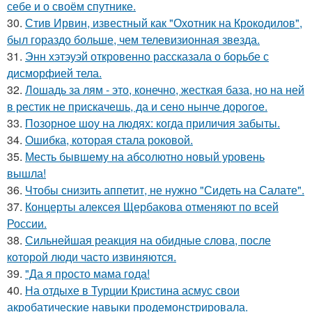
себе и о своём спутнике.
30.
Стив Ирвин, известный как "Охотник на Крокодилов",
был гораздо больше, чем телевизионная звезда.
31.
Энн хэтэуэй откровенно рассказала о борьбе с
дисморфией тела.
32.
Лошадь за лям - это, конечно, жесткая база, но на ней
в рестик не прискачешь, да и сено нынче дорогое.
33.
Позорное шоу на людях: когда приличия забыты.
34.
Ошибка, которая стала роковой.
35.
Месть бывшему на абсолютно новый уровень
вышла!
36.
Чтобы снизить аппетит, не нужно "Сидеть на Салате".
37.
Концерты алексея Щербакова отменяют по всей
России.
38.
Сильнейшая реакция на обидные слова, после
которой люди часто извиняются.
39.
"Да я просто мама года!
40.
На отдыхе в Турции Кристина асмус свои
акробатические навыки продемонстрировала.