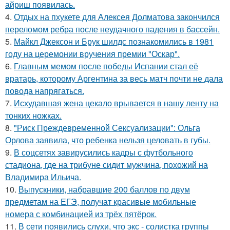
айриш появилась.
4.
Отдых на пхукете для Алексея Долматова закончился
переломом ребра после неудачного падения в бассейн.
5.
Майкл Джексон и Брук шилдс познакомились в 1981
году на церемонии вручения премии "Оскар".
6.
Главным мемом после победы Испании стал её
вратарь, которому Аргентина за весь матч почти не дала
повода напрягаться.
7.
Исхудавшая жена цекало врывается в нашу ленту на
тонких ножках.
8.
"Риск Преждевременной Сексуализации": Ольга
Орлова заявила, что ребенка нельзя целовать в губы.
9.
В соцсетях завирусились кадры с футбольного
стадиона, где на трибуне сидит мужчина, похожий на
Владимира Ильича.
10.
Выпускники, набравшие 200 баллов по двум
предметам на ЕГЭ, получат красивые мобильные
номера с комбинацией из трёх пятёрок.
11.
В сети появились слухи, что экс - солистка группы