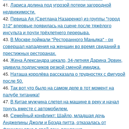
41.
Лариса долина под угрозой потери загородной
недвижимости.
42.
Певица Ая (Светлана Назаренко) из группы "город
312" впервые появилась на сцене после тяжёлого
инсульта и почти трёхлетнего перерыва.
43.
В Москве поймали "Ресторанного Маньяка" - он
совершал нападения на женщин во время свиданий в
престижных ресторанах.
44.
Жена Александра цекало, 34-летняя Дарина Эрвин,
удивила подписчиков резкой сменой имиджа.
45.
Наташа королёва рассказала о трудностях с фигурой
после 50.
46.
Так вот что было на самом деле в тот момент на
палубе титаника!
47.
В Китае мужчина слетел на машине в реку и начал
тонуть вместе с автомобилем.
48.
Семейный конфликт: Шайло, младшая дочь
Анджелины Джоли и Брэда питта, отказалась от