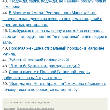
43.
"Подожди, зайка, подожди, не начинай рожать прямо
в машине!
44.
В Москве поймали "Ресторанного Маньяка" - он
совершал нападения на женщин во время свиданий в
престижных ресторанах.
45.
Самбурская вышла на сцену и спокойно исполнила
свой хит так, будто поёт не "для Картинки", а для людей в
зале.
46.
Пожилая женщина стиральный порошок в магазине
купила.
47.
Зубастый лежачий полицейский!
48.
"Это та бабушка, которая здесь сидит?
49.
Лолита вместе с Полиной Гагариной теперь
добираются на работу на метро.
50.
"Выгоды для Него в Браке нет": мамаева объяснила,
почему Тимати не решается на женитьбу.
© 2026 90-60-90 | Спортивные девушки
Контакты
Пользовательское соглашение