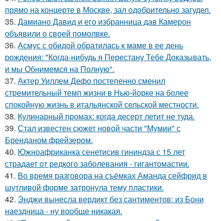
прямо на концерте в Москве, зал одобрительно загудел.
35.
Дамиано Давид и его избранница дав Камерон
объявили о своей помолвке.
36.
Асмус с обидой обратилась к маме в ее день
рождения: "Когда-нибудь я Перестану Тебе Доказывать,
и мы Обнимемся на Полную".
37.
Актер Уиллем Дефо постепенно сменил
стремительный темп жизни в Нью-йорке на более
спокойную жизнь в итальянской сельской местности.
38.
Кулинарный промах: когда десерт летит не туда.
39.
Стал известен сюжет новой части "Мумии" с
Бренданом фрейзером.
40.
Южноафриканка сенетисив гининдза с 15 лет
страдает от редкого заболевания - гигантомастии.
41.
Во время разговора на съёмках Аманда сейфрид в
шутливой форме затронула тему пластики.
42.
Энджи вынесла вердикт без сантиментов: из Бони
наездница - ну вообще никакая.