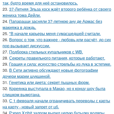
так, будто время для неё остановилось.
23.
37-Летняя Эльза хоск ждёт второго ребёнка от своего
жениха тома Дейли.
24.
Папарацци засняли 37-летнюю ану де Армас без
макияжа в дождь.
25.
"В начале карьеры меня сумасшедшей считали.
26.
Вопрос о том, что важнее - любовь или расчёт, до сих
пор вызывает дискуссии.
27.
Подборка стильных купальников с WB.
28.
Секреты правильного питания, которые работают.
29.
Грация и сила: искусство стрельбы из лука в эстетике.
30.
В Сети активно обсуждают новые фотографии
дочери марии шукшиной.
31.
Генетика или диета: секрет пышных форм.
32.
Кореянка выступала в Макао, но к концу шоу была
слишком вымотана.
33.
С 1 февраля начали ограничивать переводы с карты
на карту - новый запрет от цб.
34.
Рэпер Xzibit залпом выпил целую бутылку водяры