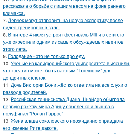
рассказала о борьбе с лишним весом на фоне раннего
климакса.
7.
Лерчек могут отправить на новую экспертизу после
видео тренировок в зале.
8.
В питере 4 июля устроят фестиваль Milf и в сети его
уже окрестили одним из самых обсуждаемых ивентов
этого лета.
9.
Голодание - это не только про еду.
10.
Учёные из калифорнийского университета выяснили,
что креатин может быть важным "Топливом" для
дендритных клеток.
11.
Дочь Виктории Бони жёстко ответила на все слухи о
разводе родителей.
12.
Российская теннисистка Диана Шнайдер обыграла
первую ракетку мира Арину соболенко и вышла в
полуфинал "Ролан Гаррос".
13.
Жена влада соколовского неожиданно оправдала
его измены Рите дакоте.