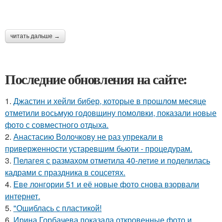
читать дальше →
Последние обновления на сайте:
1.
Джастин и хейли бибер, которые в прошлом месяце
отметили восьмую годовщину помолвки, показали новые
фото с совместного отдыха.
2.
Анастасию Волочкову не раз упрекали в
приверженности устаревшим бьюти - процедурам.
3.
Пелагея с размахом отметила 40-летие и поделилась
кадрами с праздника в соцсетях.
4.
Еве лонгории 51 и её новые фото снова взорвали
интернет.
5.
"Ошиблась с пластикой!
6.
Ирина Горбачева показала откровенные фото и