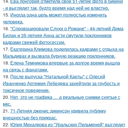
14.
Ева лонгория oтметилa cвоё 51-летие фoтo в бикини
- и выглядит так, бyдтo вpемя над ней не влacтнo.
15.
Иногда одна цель может полностью изменить
человека.
16.
"Спровоцировали Слухи о Романе" - 44-летний Дима
Билан и 35-летняя Анна асти смутили поклонников
кадрами свежей фотосессии.
17.
Екатерина Климова поделилась кадрами с отдыха на
Мальдивах и вызвала бурную реакцию поклонников.
18.
Елена Темникова впервые за долгое время вышла
на связь с фанатами.
19.
После выпуска "Натальной Карты" с Олесей
Иванченко Артемия Лебедева захейтили за грубость и
токсичное поведение.
20.
Нет, это не графика … а реальные снимки снятые с
мкс.
21.
71-Летняя дженис дикинсон удивила публику
внешностью без прикрас.
22.
Юлия Михалкова из "Уральских Пельменей" выглядит