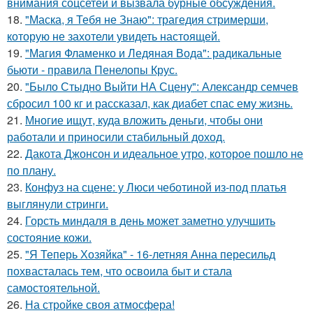
внимания соцсетей и вызвала бурные обсуждения.
18.
"Маска, я Тебя не Знаю": трагедия стримерши,
которую не захотели увидеть настоящей.
19.
"Магия Фламенко и Ледяная Вода": радикальные
бьюти - правила Пенелопы Крус.
20.
"Было Стыдно Выйти НА Сцену": Александр семчев
сбросил 100 кг и рассказал, как диабет спас ему жизнь.
21.
Многие ищут, куда вложить деньги, чтобы они
работали и приносили стабильный доход.
22.
Дакота Джонсон и идеальное утро, которое пошло не
по плану.
23.
Конфуз на сцене: у Люси чеботиной из-под платья
выглянули стринги.
24.
Горсть миндаля в день может заметно улучшить
состояние кожи.
25.
"Я Теперь Хозяйка" - 16-летняя Анна пересильд
похвасталась тем, что освоила быт и стала
самостоятельной.
26.
На стройке своя атмосфера!