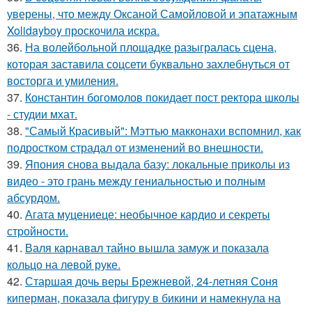
уверены, что между Оксаной Самойловой и эпатажным
Xolidayboy проскочила искра.
36.
На волейбольной площадке разыгралась сцена,
которая заставила соцсети буквально захлебнуться от
восторга и умиления.
37.
Константин богомолов покидает пост ректора школы
- студии мхат.
38.
"Самый Красивый": Мэттью макконахи вспомнил, как
подростком страдал от изменений во внешности.
39.
Япония снова выдала базу: локальные приколы из
видео - это грань между гениальностью и полным
абсурдом.
40.
Агата муцениеце: необычное кардио и секреты
стройности.
41.
Валя карнавал тайно вышла замуж и показала
кольцо на левой руке.
42.
Старшая дочь веры Брежневой, 24-летняя Соня
киперман, показала фигуру в бикини и намекнула на