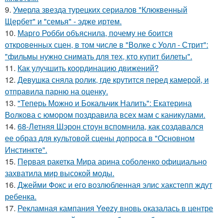
9.
Умерла звезда турецких сериалов "Клюквенный
Щербет" и "семья" - эдже иртем.
10.
Марго Робби объяснила, почему не боится
откровенных сцен, в том числе в "Волке с Уолл - Стрит":
"фильмы нужно снимать для тех, кто купит билеты".
11.
Как улучшить координацию движений?
12.
Девушка сняла ролик, где крутится перед камерой, и
отправила парню на оценку.
13.
"Теперь Можно и Бокальчик Налить": Екатерина
Волкова с юмором поздравила всех мам с каникулами.
14.
68-Летняя Шэрон стоун вспомнила, как создавался
ее образ для культовой сцены допроса в "Основном
Инстинкте".
15.
Первая ракетка Мира арина соболенко официально
захватила мир высокой моды.
16.
Джейми Фокс и его возлюбленная элис хакстепп ждут
ребенка.
17.
Рекламная кампания Yeezy вновь оказалась в центре