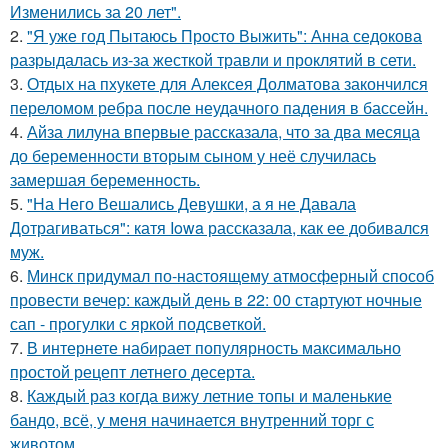
Изменились за 20 лет".
2.
"Я уже год Пытаюсь Просто Выжить": Анна седокова
разрыдалась из-за жесткой травли и проклятий в сети.
3.
Отдых на пхукете для Алексея Долматова закончился
переломом ребра после неудачного падения в бассейн.
4.
Айза лилуна впервые рассказала, что за два месяца
до беременности вторым сыном у неё случилась
замершая беременность.
5.
"На Него Вешались Девушки, а я не Давала
Дотрагиваться": катя Iowa рассказала, как ее добивался
муж.
6.
Минск придумал по-настоящему атмосферный способ
провести вечер: каждый день в 22: 00 стартуют ночные
сап - прогулки с яркой подсветкой.
7.
В интернете набирает популярность максимально
простой рецепт летнего десерта.
8.
Каждый раз когда вижу летние топы и маленькие
бандо, всё, у меня начинается внутренний торг с
животом.