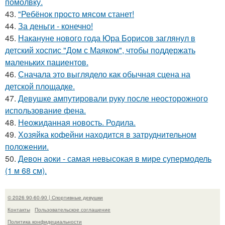
помолвку.
43.
"Ребёнок просто мясом станет!
44.
За деньги - конечно!
45.
Накануне нового года Юра Борисов заглянул в
детский хоспис "Дом с Маяком", чтобы поддержать
маленьких пациентов.
46.
Сначала это выглядело как обычная сцена на
детской площадке.
47.
Девушке ампутировали руку после неосторожного
использование фена.
48.
Неожиданная новость. Родила.
49.
Хозяйка кофейни находится в затруднительном
положении.
50.
Девон аоки - самая невысокая в мире супермодель
(1 м 68 см).
© 2026 90-60-90 | Спортивные девушки
Контакты
Пользовательское соглашение
Политика конфидециальности