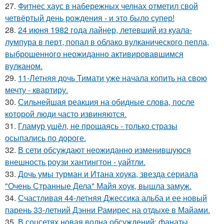
27.
Фитнес хаус в набережных челнах отметил свой
четвёртый день рождения - и это было супер!
28.
24 июня 1982 года лайнер, летевший из куала-
лумпура в перт, попал в облако вулканического пепла,
выброшенного неожиданно активировавшимся
вулканом.
29.
11-Летняя дочь Тимати уже начала копить на свою
мечту - квартиру.
30.
Сильнейшая реакция на обидные слова, после
которой люди часто извиняются.
31.
Гламур ушёл, не прощаясь - только стразы
осыпались по дороге.
32.
В сети обсуждают неожиданно изменившуюся
внешность роузи хантингтон - уайтли.
33.
Дочь умы турман и Итана хоука, звезда сериала
"Очень Странные Дела" Майя хоук, вышла замуж.
34.
Счастливая 44-летняя Джессика альба и ее новый
парень 33-летний Дэнни Рамирес на отдыхе в Майами.
35.
В соцсетях новая волна обсуждений: фанаты