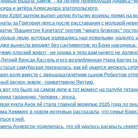
первые Вышла Замуж" - 48-летняя телеведущая Анфиса Че
сера и актёра Александра златопольского.
пер Xzibit залпом выпил целую бутылку водяры прямо на ко
наты за Григория лепса после расставания с молодой нев
матче "Вашингтон Кэпиталз" против "чикаго блэкхокс" пост
лодые люди, которые издевались над пожилыми, надолго за
джи вынесла вердикт без сантиментов: из Бони наездница -
чему плоский живот - не норма и тело вам ничего не должно
-Летний Венсан Кассель и его возлюбленная Нара баптиста
стасья самубрская призналась, как ей удается держать себ
вел воля вместе с двенадцатилетним сыном Робертом отпр
ный регион земли - приветливую Якутию.
к вот что было на самом деле в тот момент на палубе титани
онид тараненко. Человек - эпоха.
вая кукла Анок яй стала главной моделью 2025 года по ре
ма Хемминг в новом интервью рассказала, что семье Брюса
ться к ней.
мела Андерсон поделилась, что ей удалось раскрыть секрет