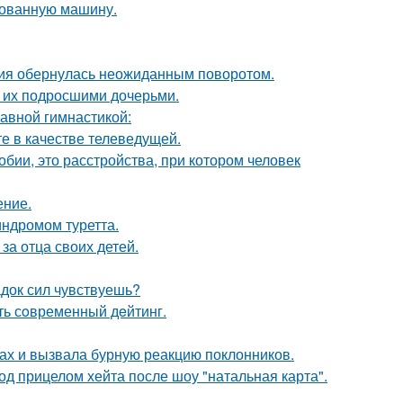
кованную машину.
ория обернулась неожиданным поворотом.
с их подросшими дочерьми.
тавной гимнастикой:
е в качестве телеведущей.
бии, это расстройства, при котором человек
ение.
индромом туретта.
за отца своих детей.
док сил чувствуешь?
ть сoвременный дeйтинг.
ах и вызвала бурную реакцию поклонников.
д прицелом хейта после шоу "натальная карта".