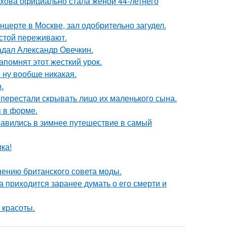
хова официально стала женой 44-летнего
нцерте в Москве, зал одобрительно загудел.
естой переживают.
радал Александр Овечкин.
помнят этот жесткий урок.
 ну вообще никакая.
.
 перестали скрывать лицо их маленького сына.
я в форме.
авились в зимнее путешествие в самый
ка!
шению британского совета моды.
 приходится заранее думать о его смерти и
 красоты.