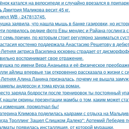
ёнок катался на велосипеде и случайно врезался в припар
ь Дмитрия Маликова весит 45 кг.
икул WB - 247813745.
ушка заявила, что нашла мышь в банке газировки, но ист
ети появилось редкие фото Евы мендес и Райана гослинга 
т семь причин, по которым стоит регулярно заниматься сус
астасия костенко поддержала Анастасию Решетову в дебют
-Летняя актриса Василина юсковец страдает от дисморфофо
вильно воспринимает свое отражение.
вушка по имени Вера Ананьева и её физическое преображ
лли айлиш впервые так откровенно рассказала о жизни с с
-Летняя Алина Ланина призналась, почему не вышла замуж 
памелы андерсон и тома круза роман.
есто заряда бодрости после тренировок ты постоянный упа
X нашли cкрины презентации мамбы о том, каким может ста
ы изменщик, промолчал бы!
атерина Климова поделилась кадрами с отдыха на Мальдив
огда Троллинг Зашел Слишком Далеко": Артемий Лебедев по
алматы появилась инсталляция, от которой мурашки.