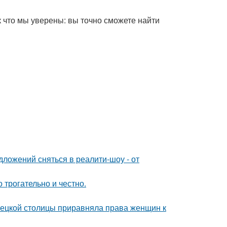
ак что мы уверены: вы точно сможете найти
ложений сняться в реалити-шоу - от
о трогательно и честно.
мецкой столицы приравняла права женщин к