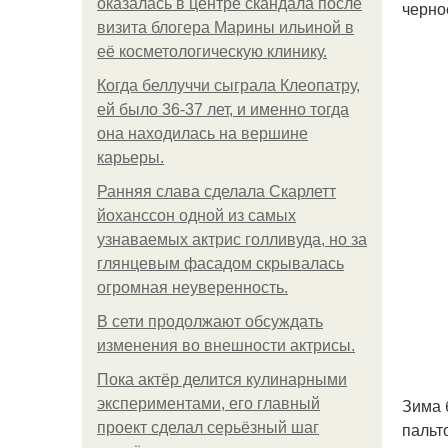
оказалась в центре скандала после
черное
визита блогера Марины ильиной в
её косметологическую клинику.
Когда беллуччи сыграла Клеопатру,
ей было 36-37 лет, и именно тогда
она находилась на вершине
карьеры.
Ранняя слава сделала Скарлетт
йоханссон одной из самых
узнаваемых актрис голливуда, но за
глянцевым фасадом скрывалась
огромная неуверенность.
В сети продолжают обсуждать
изменения во внешности актрисы.
Пока актёр делится кулинарными
Зима 
экспериментами, его главный
пальт
проект сделал серьёзный шаг