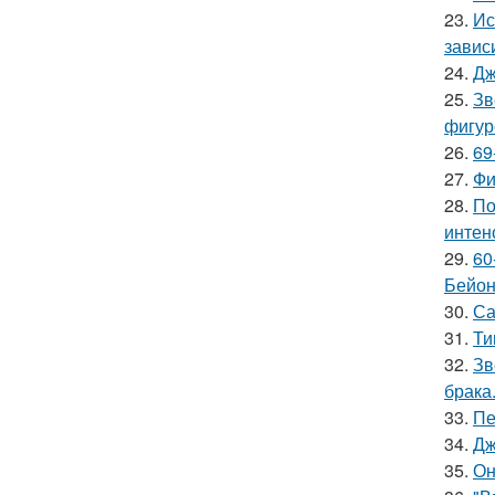
23.
Ис
завис
24.
Дж
25.
Зв
фигур
26.
69
27.
Фи
28.
По
интен
29.
60
Бейон
30.
Са
31.
Ти
32.
Зв
брака
33.
Пе
34.
Дж
35.
Он