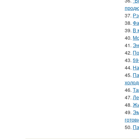
36.
"В
продю
37.
Рэ
38.
Фа
39.
В 
40.
Мо
41.
Эн
42.
По
43.
59
44.
На
45.
Па
холод
46.
Та
47.
Ле
48.
Жи
49.
Эм
готови
50.
Па