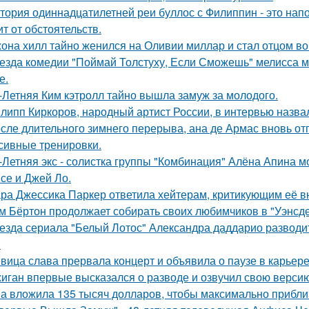
тория одиннадцатилетней реи буллос с Филиппин - это нап
ит от обстоятельств.
она хилл тайно женился на Оливии миллар и стал отцом во 
езда комедии "Поймай Толстуху, Если Сможешь" мелисса м
е.
-Летняя Ким кэтролл тайно вышла замуж за молодого.
липп Киркоров, народный артист России, в интервью назва
сле длительного зимнего перерыва, ана де Армас вновь от
сивные тренировки.
-Летняя экс - солистка группы "Комбинация" Алёна Апина м
се и Джей Ло.
ра Джессика Паркер ответила хейтерам, критикующим её вн
м Бёртон продолжает собирать своих любимчиков в "Уэнсде
езда сериала "Белый Лотос" Александра даддарио разводи
.
вица слава прервала концерт и объявила о паузе в карьере
иган впервые высказался о разводе и озвучил свою версию,
а вложила 135 тысяч долларов, чтобы максимально приблиз