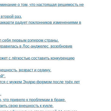
оминание о том, что настоящая решимость не
второй раз.
аккарти радует поклонников изменениями в
л себя первым рэпером страны.
правилась в Лос-анджелес, возобновив
ожет с лёгкостью составить конкуренцию
ешность, возраст и седину.
й".
тся с мужем Эндрю формом после трёх лет
.
 что привело к проблемам в браке.
ить свою внешность к кукле.