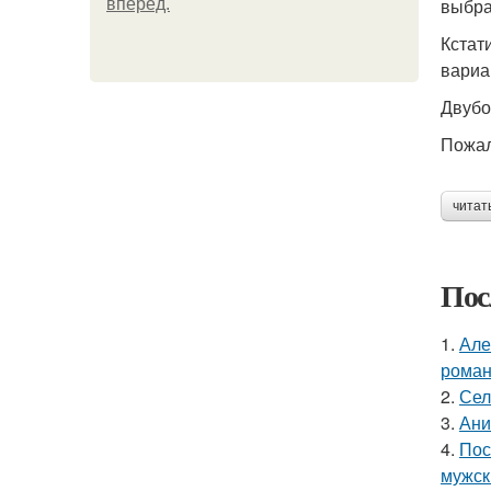
выбра
вперёд.
Кстат
вариа
Двубо
Пожал
читат
Пос
1.
Але
роман
2.
Сел
3.
Ани
4.
Пос
мужск