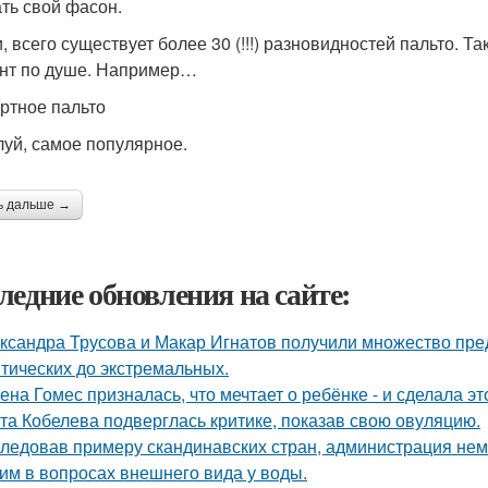
ть свой фасон.
и, всего существует более 30 (!!!) разновидностей пальто. Т
нт по душе. Например…
ртное пальто
уй, самое популярное.
ь дальше →
ледние обновления на сайте:
ксандра Трусова и Макар Игнатов получили множество пред
тических до экстремальных.
ена Гомес призналась, что мечтает о ребёнке - и сделала эт
та Кобелева подверглась критике, показав свою овуляцию.
ледовав примеру скандинавских стран, администрация не
им в вопросах внешнего вида у воды.