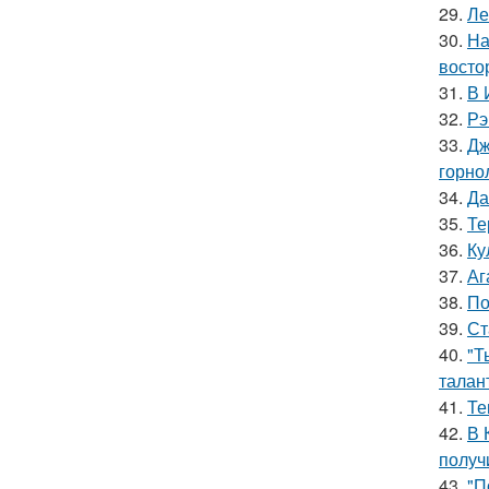
29.
Ле
30.
На
восто
31.
В 
32.
Рэ
33.
Дж
горно
34.
Да
35.
Те
36.
Ку
37.
Аг
38.
По
39.
Ст
40.
"Т
талан
41.
Те
42.
В 
получ
43.
"П