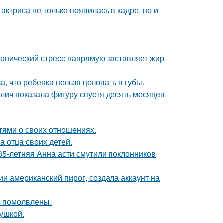
 актриса не только появилась в кадре, но и
ронический стресс напрямую заставляет жир
 что ребенка нельзя целовать в губы.
алич показала фигуру спустя десять месяцев
тями о своих отношениях.
 отца своих детей.
35-летняя Анна асти смутили поклонников
и американский пирог, создала аккаунт на
о помолвлены.
вушкой.