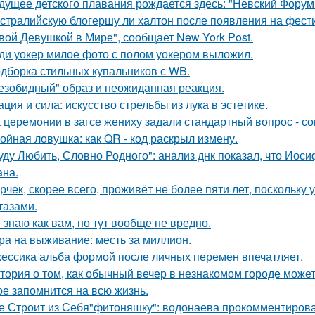
дущее детского плавания рождается здесь: "Невский Форум 
стралийскую блогершу ли халтон после появления на фест
вой Девушкой в Мире", сообщает New York Post.
ди уокер милое фото с полом уокером выложил.
дборка стильных купальников с WB.
езобидный" образ и неожиданная реакция.
ация и сила: искусство стрельбы из лука в эстетике.
 церемонии в загсе жениху задали стандартный вопрос - сог
ойная ловушка: как QR - код раскрыл измену.
уду Любить, Словно Родного": анализ днк показал, что Иос
на.
рчек, скорее всего, проживёт не более пяти лет, поскольку 
тазами.
 знаю как вам, но тут вообще не вредно.
ра на выживание: месть за миллион.
ессика альба формой после личных перемен впечатляет.
тория о том, как обычный вечер в незнакомом городе може
ое запомнится на всю жизнь.
е Строит из Себя"фитоняшку": водонаева прокомментирова