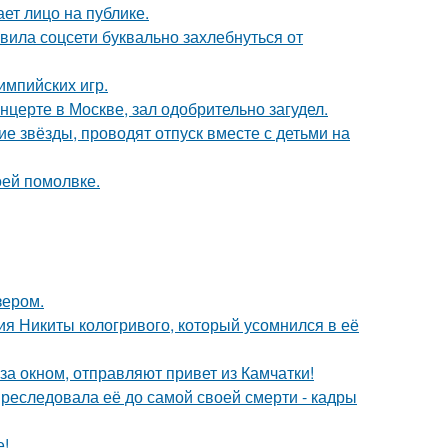
ет лицо на публике.
вила соцсети буквально захлебнуться от
импийских игр.
нцерте в Москве, зал одобрительно загудел.
гие звёзды, проводят отпуск вместе с детьми на
оей помолвке.
зером.
ия Никиты кологривого, который усомнился в её
а окном, отправляют привет из Камчатки!
преследовала её до самой своей смерти - кадры
е!