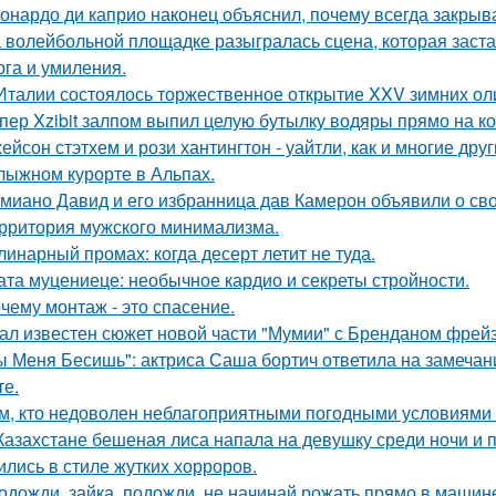
онардо ди каприо наконец объяснил, почему всегда закрыва
 волейбольной площадке разыгралась сцена, которая заста
рга и умиления.
Италии состоялось торжественное открытие XXV зимних ол
пер Xzibit залпом выпил целую бутылку водяры прямо на ко
ейсон стэтхем и рози хантингтон - уайтли, как и многие дру
лыжном курорте в Альпах.
миано Давид и его избранница дав Камерон объявили о св
рритория мужского минимализма.
линарный промах: когда десерт летит не туда.
ата муцениеце: необычное кардио и секреты стройности.
чему монтаж - это спасение.
ал известен сюжет новой части "Мумии" с Бренданом фрей
ы Меня Бесишь": актриса Саша бортич ответила на замечан
те.
м, кто недоволен неблагоприятными погодными условиями з
Казахстане бешеная лиса напала на девушку среди ночи и 
ились в стиле жутких хорроров.
одожди, зайка, подожди, не начинай рожать прямо в машин