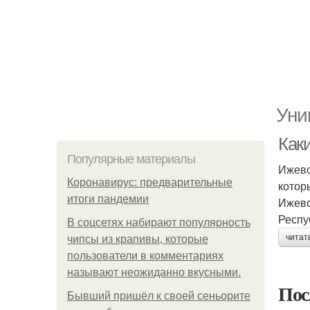
Уни
Как
Популярные материалы
Ижевс
Коронавирус: предварительные
котор
итоги пандемии
Ижевс
Респу
В соцсетях набирают популярность
читат
чипсы из крапивы, которые
пользователи в комментариях
называют неожиданно вкусными.
Пос
Бывший пришёл к своей сеньорите