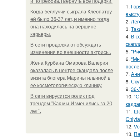
и потребовал вернуть все подарки.
1.
Гор
Когда беллуччи сыграла Клеопатру,
высту
ей было 36-37 лет, и именно тогда
2.
Лег
она находилась на вершине
3.
Так
карьеры.
4.
В с
скапл
В сети продолжают обсуждать
5.
"Ри
изменения во внешности актрисы.
6.
"Мн
Жена Курбана Омарова Валерия
после
оказалась в центре скандала после
7.
Анн
визита блогера Марины ильиной в
8.
Ску
её косметологическую клинику.
9.
36-
10.
"С
В сети вирусится ролик под
кадра
трендом "Как мы Изменились за 20
11.
Ше
лет".
Onlyf
12.
Vo
13.
Па