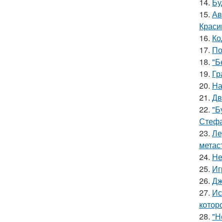
14.
Бу
15.
Ав
Краси
16.
Ко
17.
По
18.
"Б
19.
Гр
20.
На
21.
Дв
22.
"Б
Стефа
23.
Ле
метас
24.
Не
25.
Иг
26.
Дж
27.
Ис
котор
28.
"Н