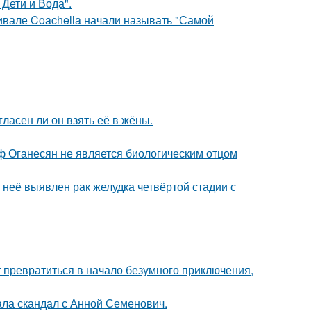
Дети и Вода".
ивале Coachella начали называть "Самой
ласен ли он взять её в жёны.
иф Оганесян не является биологическим отцом
у неё выявлен рак желудка четвёртой стадии с
т превратиться в начало безумного приключения,
ла скандал с Анной Семенович.