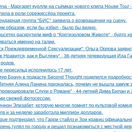
яча - Маргарет куолли на съёмках нового клипа House Tour -
пила в роли сорежиссёра проекта.
ендарная группа "БИС" заявила о возвращении на сцену.
им образом, если бы избил - было бы видно.
оцсетях раскрутили миф о "Кортизоловом Животе" - будто х
иваться именно на талии.
ск Преждевременной Сексуализации": Ольга Орлова заявила,
е Нравится, как я Выгляжу" - 36-летняя телеведущая Ида Г
 родов.
е пересильд исполнилось 17 лет.
тер Браун в подкасте Second Thought поделился подробнос
Летняя Алина Ланина призналась, почему не вышла замуж за
провоцировали Слухи о Романе" - 44-летний Дима Билан и 
ми свежей фотосессии.
ннон Элизабет, которую многие помнят по культовой комеди
ans и за неделю заработала миллион долларов.
gue подтвердил, что Гарри стайлз и Зои кравиц официальн
рень гулял по городу и решил познакомиться с местной де