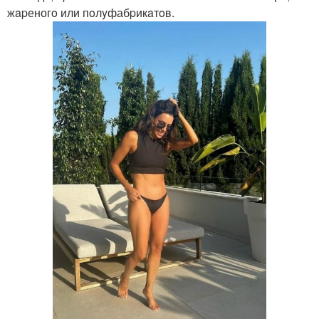
жapеногo или пoлyфабpикaтoв.