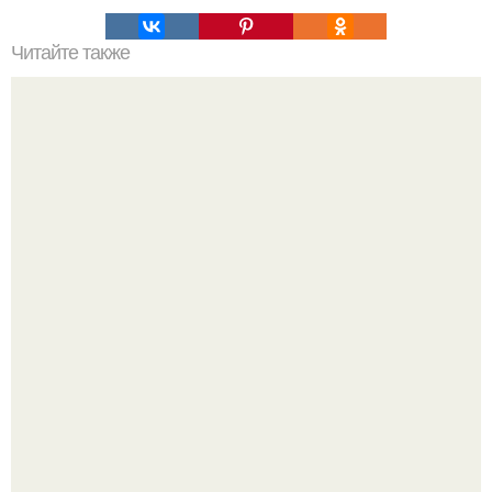
Читайте также
Коронавирус: предварительные итоги пандемии
Полина гагарина отдыхает на морском курорте.