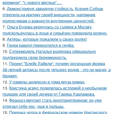
времени", "с нового месяца"….
6.
Демонстрируя завидную стойкость, Ксения Собчак
ответила на критику своей внешности, напомнив
подписчикам о важности внутренних ценностей.
7.
Ольга Бузова вернулась со съёмок в Москву,
подскользнулась в душе и серьёзно повредила колено.
8.
Актёры, которые пожалели о своих ролях!
9.
Генри кавилл превратился в скуфа.
10.
Супермодель Наталья водянова официально
подтвердила свою беременность.
11.
Проект "Блейк Лайвли": почему роскошная форма
38-летней актрисы после четырех родов - это не магия, а
бюджет.
12.
У памелы андерсон и тома круза роман.
13.
Кристина асмус поделилась историей о необычном
подарке для своей дочери от Гарика Харламова.
14.
Француз мечтает стать инопланетянином: он уже
отрезал себе нос, уши и пальцы.
15.
Приянка чопра в февральском номере британского