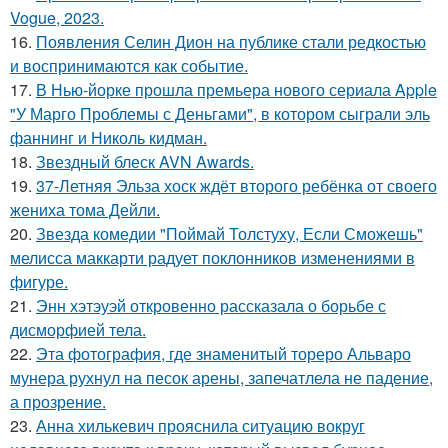
Vogue, 2023.
16.
Появления Селин Дион на публике стали редкостью
и воспринимаются как событие.
17.
В Нью-йорке прошла премьера нового сериала Apple
"У Марго Проблемы с Деньгами", в котором сыграли эль
фаннинг и Николь кидман.
18.
Звездный блеск AVN Awards.
19.
37-Летняя Эльза хоск ждёт второго ребёнка от своего
жениха тома Дейли.
20.
Звезда комедии "Поймай Толстуху, Если Сможешь"
мелисса маккарти радует поклонников изменениями в
фигуре.
21.
Энн хэтэуэй откровенно рассказала о борьбе с
дисморфией тела.
22.
Эта фотография, где знаменитый тореро Альваро
мунера рухнул на песок арены, запечатлела не падение,
а прозрение.
23.
Анна хилькевич прояснила ситуацию вокруг