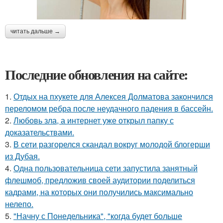
читать дальше →
Последние обновления на сайте:
1.
Отдых на пхукете для Алексея Долматова закончился
переломом ребра после неудачного падения в бассейн.
2.
Любовь зла, а интернет уже открыл папку с
доказательствами.
3.
В сети разгорелся скандал вокруг молодой блогерши
из Дубая.
4.
Одна пользовательница сети запустила занятный
флешмоб, предложив своей аудитории поделиться
кадрами, на которых они получились максимально
нелепо.
5.
"Начну с Понедельника", "когда будет больше