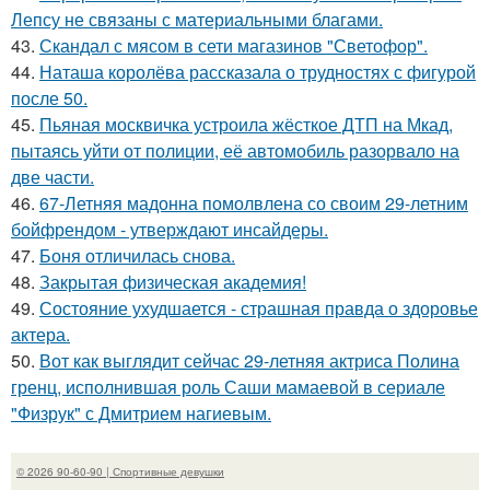
Лепсу не связаны с материальными благами.
43.
Скандал с мясом в сети магазинов "Светофор".
44.
Наташа королёва рассказала о трудностях с фигурой
после 50.
45.
Пьяная москвичка устроила жёсткое ДТП на Мкад,
пытаясь уйти от полиции, её автомобиль разорвало на
две части.
46.
67-Летняя мадонна помолвлена со своим 29-летним
бойфрендом - утверждают инсайдеры.
47.
Боня отличилась снова.
48.
Закрытая физическая академия!
49.
Состояние ухудшается - страшная правда о здоровье
актера.
50.
Вот как выглядит сейчас 29-летняя актриса Полина
гренц, исполнившая роль Саши мамаевой в сериале
"Физрук" с Дмитрием нагиевым.
© 2026 90-60-90 | Спортивные девушки