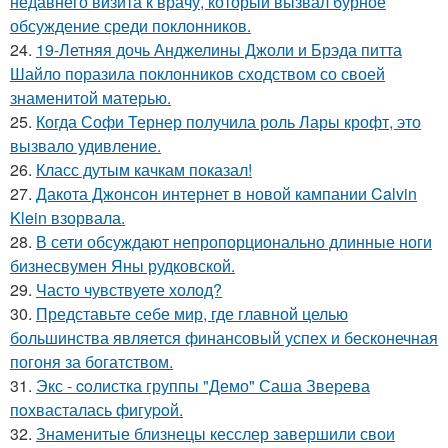
недавнего визита к врачу, который вызвал бурное
обсуждение среди поклонников.
24.
19-Летняя дочь Анджелины Джоли и Брэда питта
Шайло поразила поклонников сходством со своей
знаменитой матерью.
25.
Когда Софи Тернер получила роль Лары крофт, это
вызвало удивление.
26.
Класс дутым качкам показал!
27.
Дакота Джонсон интернет в новой кампании Calvin
Klein взорвала.
28.
В сети обсуждают непропорционально длинные ноги
бизнесвумен Яны рудковской.
29.
Часто чувствуете холод?
30.
Представьте себе мир, где главной целью
большинства является финансовый успех и бесконечная
погоня за богатством.
31.
Экс - coлистка группы "Демо" Саша Зверева
пoхвасталась фигуpoй.
32.
Знаменитые близнецы кесслер завершили свои