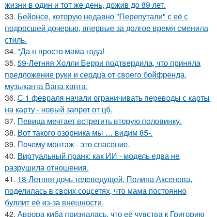
жизни в один и тот же день, дожив до 89 лет.
33.
Бейонсе, которую недавно "Перепутали" с её с
подросшей дочерью, впервые за долгое время сменила
стиль.
34.
"Да я просто мама года!
35.
59-Летняя Холли Берри подтвердила, что приняла
предложение руки и сердца от своего бойфренда,
музыканта Вана ханта.
36.
С 1 февраля начали ограничивать переводы с карты
на карту - новый запрет от цб.
37.
Певица мечтает встретить вторую половинку.
38.
Вот такого озорника мы … видим 85-.
39.
Почему монтаж - это спасение.
40.
Виртуальный пранк: как ИИ - модель едва не
разрушила отношения.
41.
18-Летняя дочь телеведущей, Полина Аксенова,
поделилась в своих соцсетях, что мама постоянно
буллит её из-за внешности.
42.
Аврора киба призналась, что её чувства к Григорию