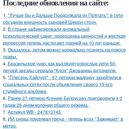
Последние обновления на сайте:
1.
"Лучше бы и Дальше Продолжала их Прятать": в сети
обсудили внешность сыновей Шерон стоун.
2.
В стране зафиксировали аномальный
психологический сдвиг: переоценка ценностей и жесткая
депрессия теперь настигают парней на 10 лет раньше.
3.
Оказалось, летом можно нормально поднять на покосе
травы.
4.
Бразильское чудо: как выглядят взрослые дети 50-
летней звезды сериала "Клон" Джованны антонелли.
5.
"Плесень Хайпует" - 67-летнюю мадонну захейтили в
социальных сетях после объявления своего 15-ого
студийного альбома.
6.
Ранее 27-летнюю Ксению Белоусову приговорили к 3
годам 25 дням колонии общего режима.
7.
Артикул WB - 247813745.
8.
ИИ снова придумал тренд - теперь всех "Зажимает" в
метро.