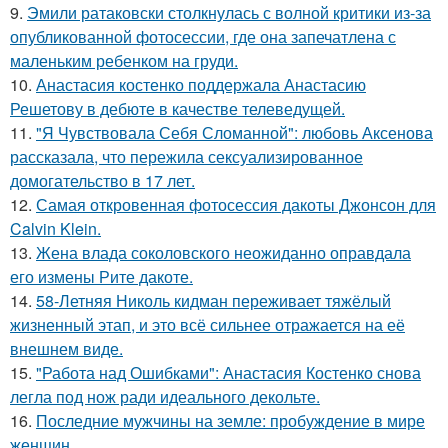
9.
Эмили ратаковски столкнулась с волной критики из-за
опубликованной фотосессии, где она запечатлена с
маленьким ребенком на груди.
10.
Анастасия костенко поддержала Анастасию
Решетову в дебюте в качестве телеведущей.
11.
"Я Чувствовала Себя Сломанной": любовь Аксенова
рассказала, что пережила сексуализированное
домогательство в 17 лет.
12.
Самая откровенная фотосессия дакоты Джонсон для
Calvin Klein.
13.
Жена влада соколовского неожиданно оправдала
его измены Рите дакоте.
14.
58-Летняя Николь кидман переживает тяжёлый
жизненный этап, и это всё сильнее отражается на её
внешнем виде.
15.
"Работа над Ошибками": Анастасия Костенко снова
легла под нож ради идеального декольте.
16.
Последние мужчины на земле: пробуждение в мире
женщин.