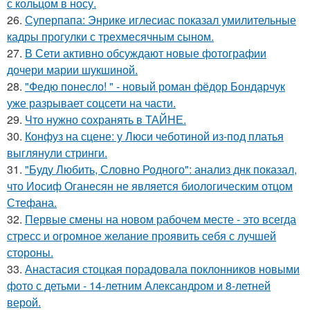
с кольцом в носу.
26.
Суперпапа: Энрике иглесиас показал умилительные
кадры прогулки с трехмесячным сыном.
27.
В Сети активно обсуждают новые фотографии
дочери марии шукшиной.
28.
"Федю понесло! " - новый роман фёдор Бондарчук
уже разрывает соцсети на части.
29.
Что нужно сохранять в ТАЙНЕ.
30.
Конфуз на сцене: у Люси чеботиной из-под платья
выглянули стринги.
31.
"Буду Любить, Словно Родного": анализ днк показал,
что Иосиф Оганесян не является биологическим отцом
Стефана.
32.
Первые смены на новом рабочем месте - это всегда
стресс и огромное желание проявить себя с лучшей
стороны.
33.
Анастасия стоцкая порадовала поклонников новыми
фото с детьми - 14-летним Александром и 8-летней
верой.