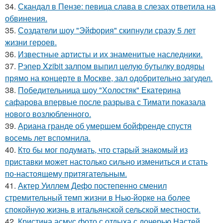
34.
Скандал в Пензе: певица слава в слезах ответила на
обвинения.
35.
Создатели шоу "Эйфория" скипнули сразу 5 лет
жизни героев.
36.
Известные артисты и их знаменитые наследники.
37.
Рэпер Xzibit залпом выпил целую бутылку водяры
прямо на концерте в Москве, зал одобрительно загудел.
38.
Победительница шоу "Холостяк" Екатерина
сафарова впервые после разрыва с Тимати показала
нового возлюбленного.
39.
Ариана гранде об умершем бойфренде спустя
восемь лет вспомнила.
40.
Кто бы мог подумать, что старый знакомый из
приставки может настолько сильно измениться и стать
по-настоящему притягательным.
41.
Актер Уиллем Дефо постепенно сменил
стремительный темп жизни в Нью-йорке на более
спокойную жизнь в итальянской сельской местности.
42.
Кристина асмус фото с отдыха с дочерью Настей