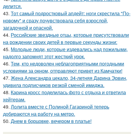
делится.
43.
Тот самый подростковый апдейт: ноги скрестила "По-
новому" и сразу почувствовала себя взрослой,
загадочной и опасной.
44.
Российские звездные отцы, которые присутствовали
на рождении своих детей в первые секунды жизни:
45.
Молодые люди, которые издевались над пожилыми,
надолго запомнят этот жесткий урок.
46.
Тем, кто недоволен неблагоприятными погодными
условиями за окном, отправляют привет из Камчатки!
47.
Жена Александра цекало, 34-летняя Дарина Эрвин,
удивила подписчиков резкой сменой имиджа.
48.
Карина кросс поделилась фото с отдыха и ответила
хейтерам.
49.
Лолита вместе с Полиной Гагариной теперь
добираются на работу на метро.
50.
Днем в борцовке, вечером в платье!