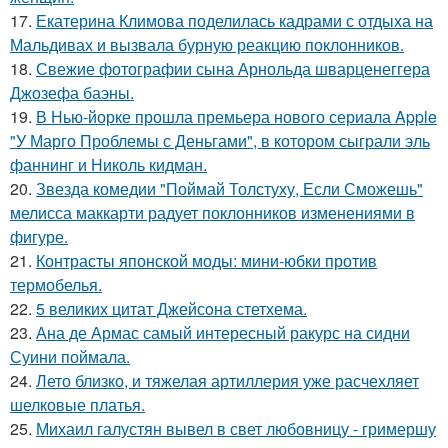
17.
Екатерина Климова поделилась кадрами с отдыха на
Мальдивах и вызвала бурную реакцию поклонников.
18.
Свежие фотографии сына Арнольда шварценеггера
Джозефа баэны.
19.
В Нью-йорке прошла премьера нового сериала Apple
"У Марго Проблемы с Деньгами", в котором сыграли эль
фаннинг и Николь кидман.
20.
Звезда комедии "Поймай Толстуху, Если Сможешь"
мелисса маккарти радует поклонников изменениями в
фигуре.
21.
Контрасты японской моды: мини-юбки против
термобелья.
22.
5 великих цитат Джейсoна стетхема.
23.
Ана де Армас самый интересный ракурс на сидни
Суини поймала.
24.
Лето близко, и тяжелая артиллерия уже расчехляет
шелковые платья.
25.
Михаил галустян вывел в свет любовницу - гримершу