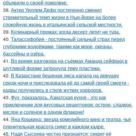
объявили о своей помолвке.
38.
Актер Уиллем Дефо постепенно сменил
стремительный темп жизни в Нью-йорке на более
спокойную жизнь в итальянской сельской местности.
39.
Кулинарный промах: когда десерт летит не туда.
40.
Талассофобия - постоянный сильный страх перед
глубокими водоёмами, такими как море, океаны,
бассейны и озёра.
41.
Во время разговора на съёмках Аманда сейфрид в
шутливой форме затронула тему пластики.
42.
В Казахстане бешеная лиса напала на девушку
среди ночи и преследовала её до самой своей смерти -
кадры получились в стиле жутких хорроров.
43.
Фух, показалось. Азиатская кухня - это как
приключение для вкусовых рецепторов: острое, сладкое,
кислое и соленое в одном флаконе!
44.
Яна Кошкина: звезда комедийного кино и театра, чья
пленительная красота сияет в каждом кадре.
45.
Надя Сысоева честно признается: секрет её