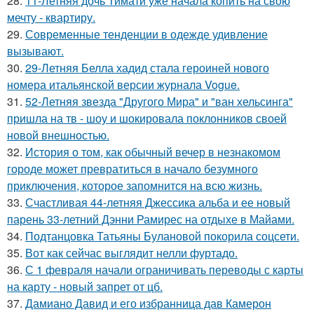
28.
11-Летняя дочь Тимати уже начала копить на свою
мечту - квартиру.
29.
Современные тенденции в одежде удивление
вызывают.
30.
29-Летняя Белла хадид стала героиней нового
номера итальянской версии журнала Vogue.
31.
52-Летняя звезда "Другого Мира" и "ван хельсинга"
пришла на тв - шоу и шокировала поклонников своей
новой внешностью.
32.
История о том, как обычный вечер в незнакомом
городе может превратиться в начало безумного
приключения, которое запомнится на всю жизнь.
33.
Счастливая 44-летняя Джессика альба и ее новый
парень 33-летний Дэнни Рамирес на отдыхе в Майами.
34.
Подтанцовка Татьяны Булановой покорила соцсети.
35.
Вот как сейчас выглядит нелли фуртадо.
36.
С 1 февраля начали ограничивать переводы с карты
на карту - новый запрет от цб.
37.
Дамиано Давид и его избранница дав Камерон