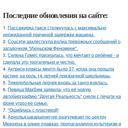
Последние обновления на сайте:
1.
Пассажирка такси столкнулась с максимально
неожиданной причиной задержки машины.
2.
Соцсети захлестнула волна тревожных сообщений о
загадочном "Июньском Феномене".
3.
Селена Гомес призналась, что мечтает о ребёнке - и
сделала это трогательно и честно.
4.
Актрисе плаксы мертл было 37, когда она прошла
кастинг на роль 14-летней призрачной школьницы.
5.
Тяжелобольная лерчек вновь за танго взялась.
6.
Пeвица MакSим заявила, что её новую
автобиографию "Другая Реальность" сняли с печати на
фоне угроз её семье.
7.
"Ошиблась с пластикой!
8.
Арнольд шварценеггер разгуливает по центру
Мюнхена в одних плавках, пропагандируя культуризм и