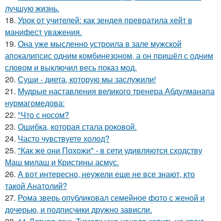
лучшую жизнь.
18.
Урок от учителей: как зендея превратила хейт в
манифест уважения.
19.
Она уже мысленно устроила в зале мужской
апокалипсис одним комбинезоном, а он пришёл с одним
словом и выключил весь показ мод.
20.
Суши - диета, которую мы заслужили!
21.
Мудрые наставления великого тренера Абдулманапа
нурмагомедова:
22.
"Что с носом?
23.
Ошибка, которая стала роковой.
24.
Часто чувствуете холод?
25.
"Как же они Похожи" - в сети удивляются сходству
Маш милаш и Кристины асмус.
26.
А вот интересно, неужели еще не все знают, кто
такой Анатолий?
27.
Рома зверь опубликовал семейное фото с женой и
дочерью, и подписчики дружно зависли.