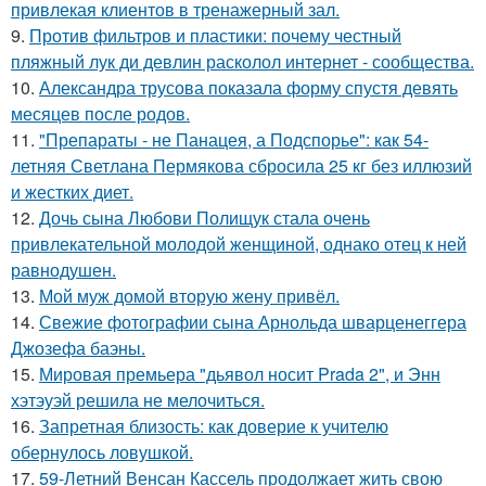
привлекая клиентов в тренажерный зал.
9.
Против фильтров и пластики: почему честный
пляжный лук ди девлин расколол интернет - сообщества.
10.
Александра трусова показала форму спустя девять
месяцев после родов.
11.
"Препараты - не Панацея, а Подспорье": как 54-
летняя Светлана Пермякова сбросила 25 кг без иллюзий
и жестких диет.
12.
Дочь сына Любови Полищук стала очень
привлекательной молодой женщиной, однако отец к ней
равнодушен.
13.
Мой муж домой вторую жену привёл.
14.
Свежие фотографии сына Арнольда шварценеггера
Джозефа баэны.
15.
Мировая премьера "дьявол носит Prada 2", и Энн
хэтэуэй решила не мелочиться.
16.
Запретная близость: как доверие к учителю
обернулось ловушкой.
17.
59-Летний Венсан Кассель продолжает жить свою