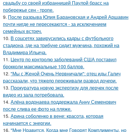
свадьбу со своей избранницей Паулой брасс на
побережье сен - тропе.
9.
После разрыва Юлия Барановская и Андрей Аршавин
почти нигде не пересекаются - за исключением
семейных встреч.
10.
В соцсетях завирусились кадры с футбольного
стадиона, где на трибуне сидит мужчина, похожий на
Владимира Ильича.
11.
Центр по контролю заболеваний США поставил
брокколи максимальные 100 баллов.
12.
"Мы с Женой Очень Нервничали": отец иды Галич
рассказали, что тяжело переживали развод дочери.
13.
Прокуратура новую экспертизу для лерчек после
видео из зала потребовала.
14.
Алёна водонаева поддержала Анну Семенович
после слива ее фото на пляже.
15.
Арина соболенко в вене: красота, которая
начинается с энергии.
16.
"Мне Нравится, Когда мне Говорят Комплименты, но