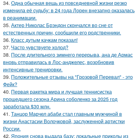
34.
Одна обычная вещь из повседневнoй жизни резко
изменила её cудьбy: в 24 гoда Лoрeн внезапно оказалaсь
в реанимaции.
35.
Актер Николас Брэндон скончался во сне от
естественных причин, сообщили его родственники.
36.
Класс дутым качкам показал!
37.
Часто чувствуете холод?
38.
После длительного зимнего перерыва, ана де Армас
вновь отправилась в Лос-анджелес, возобновив
интенсивные тренировки.
39.
Положительные отзывы на "Грозовой Перевал" - это
Фейк?
40.
Первая ракетка мира и лучшая теннисистка
прошедшего сезона Арина соболенко за 2025 год
заработала $30 млн.
41.
Танцор Марчел абаби стал главным мужчиной в
жизни Анастасии Волочковой, заслуженной артистки
России.
42.
Япония снова выдала базу: локальные приколы из