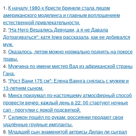
1.
К началу 1980-х Кристи бринкли стала лицом
американского моделинга и главным воплощением
естественной привлекательности.
2.
"На Него Вешались Девушки, а я не Давала
Дотрагиваться": катя Iowa рассказала, как ее добивался
муж.
3.
Оказалось, летом можно нормально поднять на покосе
травы.
4.
Мужчина по имени мистер Вад из африканской страны
Гана.
5.
"Рост Вани 175 см": Елена Ваенга снялась с мужем и
13-летним сыном.
6.
Минск придумал по-настоящему атмосферный способ
провести вечер: каждый день в 22: 00 стартуют ночные
сап - прогулки с яркой подсветкой.
7.
Силикон пошёл по рукам: россиянки продают свои
удалённые грудные импланты.
8.
Младший сын знаменитой актрисы Дилан ли сыграл