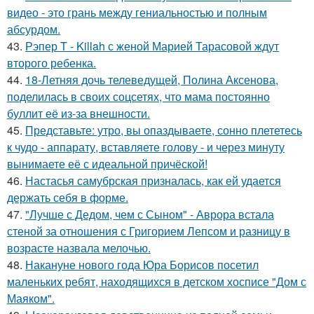
видео - это грань между гениальностью и полным
абсурдом.
43.
Рэпер T - Killah с женой Марией Тарасовой ждут
второго ребенка.
44.
18-Летняя дочь телеведущей, Полина Аксенова,
поделилась в своих соцсетях, что мама постоянно
буллит её из-за внешности.
45.
Представьте: утро, вы опаздываете, сонно плететесь
к чудо - аппарату, вставляете голову - и через минуту
вынимаете её с идеальной причёской!
46.
Настасья самубрская призналась, как ей удается
держать себя в форме.
47.
"Лучше с Дедом, чем с Сыном" - Аврора встала
стеной за отношения с Григорием Лепсом и разницу в
возрасте назвала мелочью.
48.
Накануне нового года Юра Борисов посетил
маленьких ребят, находящихся в детском хосписе "Дом с
Маяком".