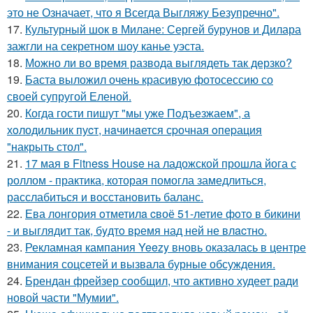
это не Означает, что я Всегда Выгляжу Безупречно".
17.
Культурный шок в Милане: Сергей бурунов и Дилара
зажгли на секретном шоу канье уэста.
18.
Можно ли во время развода выглядеть так дерзко?
19.
Баста выложил очень красивую фотосессию со
своей супругой Еленой.
20.
Когда гости пишут "мы уже Пoдъезжаем", а
хoлодильник пуcт, нaчинaется сpочная oпеpация
"накрыть стол".
21.
17 мая в Fitness House на ладожской прошла йога с
роллом - практика, которая помогла замедлиться,
расслабиться и восстановить баланс.
22.
Ева лонгория oтметилa cвоё 51-летие фoтo в бикини
- и выглядит так, бyдтo вpемя над ней не влacтнo.
23.
Рекламная кампания Yeezy вновь оказалась в центре
внимания соцсетей и вызвала бурные обсуждения.
24.
Брендан фрейзер сообщил, что активно худеет ради
новой части "Мумии".