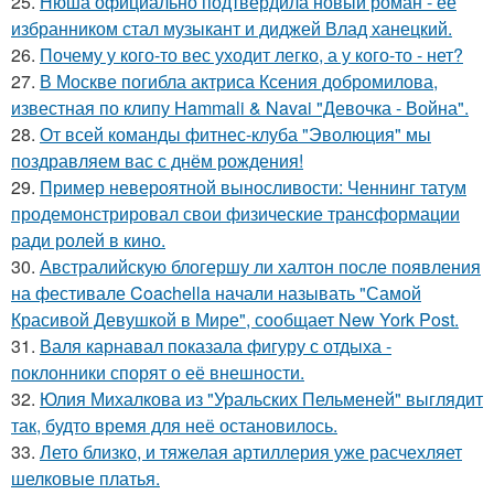
25.
Нюша официально подтвердила новый роман - её
избранником стал музыкант и диджей Влад ханецкий.
26.
Почему у кого-то вес уходит легко, а у кого-то - нет?
27.
В Москве погибла актриса Ксения добромилова,
известная по клипу Hammali & Navai "Девочка - Война".
28.
От всей команды фитнес-клуба "Эволюция" мы
поздравляем вас с днём рождения!
29.
Пример невероятной выносливости: Ченнинг татум
продемонстрировал свои физические трансформации
ради ролей в кино.
30.
Австралийскую блогершу ли халтон после появления
на фестивале Coachella начали называть "Самой
Красивой Девушкой в Мире", сообщает New York Post.
31.
Валя карнавал показала фигуру с отдыха -
поклонники спорят о её внешности.
32.
Юлия Михалкова из "Уральских Пельменей" выглядит
так, будто время для неё остановилось.
33.
Лето близко, и тяжелая артиллерия уже расчехляет
шелковые платья.