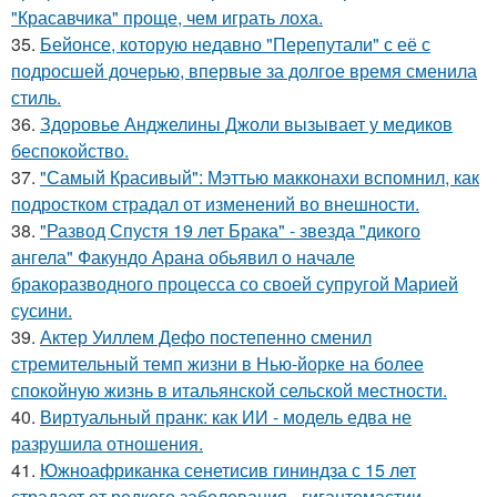
"Красавчика" проще, чем играть лоха.
35.
Бейонсе, которую недавно "Перепутали" с её с
подросшей дочерью, впервые за долгое время сменила
стиль.
36.
Здоровье Анджелины Джоли вызывает у медиков
беспокойство.
37.
"Самый Красивый": Мэттью макконахи вспомнил, как
подростком страдал от изменений во внешности.
38.
"Развод Спустя 19 лет Брака" - звезда "дикого
ангела" Факундо Арана обьявил о начале
бракоразводного процесса со своей супругой Марией
сусини.
39.
Актер Уиллем Дефо постепенно сменил
стремительный темп жизни в Нью-йорке на более
спокойную жизнь в итальянской сельской местности.
40.
Виртуальный пранк: как ИИ - модель едва не
разрушила отношения.
41.
Южноафриканка сенетисив гининдза с 15 лет
страдает от редкого заболевания - гигантомастии.