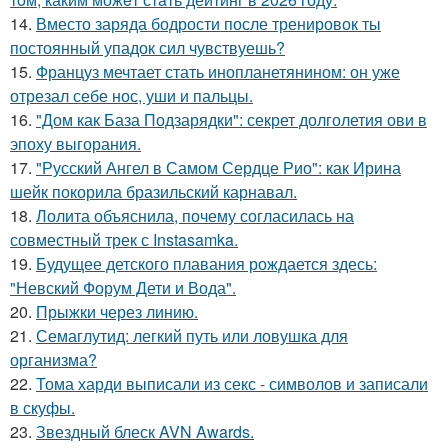
14.
Вместо заряда бодрости после тренировок ты
постоянный упадок сил чувствуешь?
15.
Француз мечтает стать инопланетянином: он уже
отрезал себе нос, уши и пальцы.
16.
"Дом как База Подзарядки": секрет долголетия ови в
эпоху выгорания.
17.
"Русский Ангел в Самом Сердце Рио": как Ирина
шейк покорила бразильский карнавал.
18.
Лолита объяснила, почему согласилась на
совместный трек с Instasamka.
19.
Будущее детского плавания рождается здесь:
"Невский Форум Дети и Вода".
20.
Прыжки через линию.
21.
Семаглутид: легкий путь или ловушка для
организма?
22.
Тома харди выписали из секс - символов и записали
в скуфы.
23.
Звездный блеск AVN Awards.