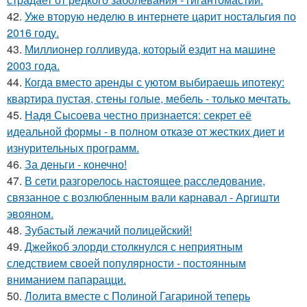
42.
Уже вторую неделю в интернете царит ностальгия по
2016 году.
43.
Миллионер голливуда, который ездит на машине
2003 года.
44.
Когда вместо аренды с уютом выбираешь ипотеку:
квартира пустая, стены голые, мебель - только мечтать.
45.
Надя Сысоева честно признается: секрет её
идеальной формы - в полном отказе от жестких диет и
изнурительных программ.
46.
За деньги - конечно!
47.
В сети разгорелось настоящее расследование,
связанное с возлюбленным вали карнавал - Аргишти
эвояном.
48.
Зубастый лежачий полицейский!
49.
Джейкоб элорди столкнулся с неприятным
следствием своей популярности - постоянным
вниманием папарацци.
50.
Лолита вместе с Полиной Гагариной теперь