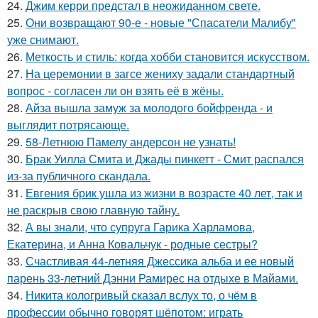
24.
Джим керри предстал в неожиданном свете.
25.
Они возвращают 90-е - новые "Спасатели Малибу"
уже снимают.
26.
Меткость и стиль: когда хобби становится искусством.
27.
На церемонии в загсе жениху задали стандартный
вопрос - согласен ли он взять её в жёны.
28.
Айза вышла замуж за молодого бойфренда - и
выглядит потрясающе.
29.
58-Летнюю Памелу андерсон не узнать!
30.
Брак Уилла Смита и Джады пинкетт - Смит распался
из-за публичного скандала.
31.
Евгения брик ушла из жизни в возрасте 40 лет, так и
не раскрыв свою главную тайну.
32.
А вы знали, что супруга Гарика Харламова,
Екатерина, и Анна Ковальчук - родные сестры?
33.
Счастливая 44-летняя Джессика альба и ее новый
парень 33-летний Дэнни Рамирес на отдыхе в Майами.
34.
Никита кологривый сказал вслух то, о чём в
профессии обычно говорят шёпотом: играть