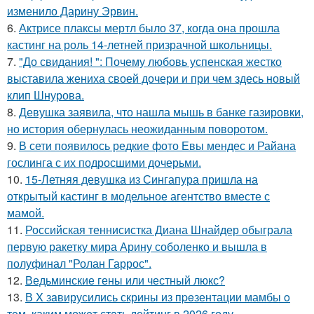
изменило Дарину Эрвин.
6.
Актрисе плаксы мертл было 37, когда она прошла
кастинг на роль 14-летней призрачной школьницы.
7.
"До свидания! ": Почему любовь успенская жестко
выставила жениха своей дочери и при чем здесь новый
клип Шнурова.
8.
Девушка заявила, что нашла мышь в банке газировки,
но история обернулась неожиданным поворотом.
9.
В сети появилось редкие фото Евы мендес и Райана
гослинга с их подросшими дочерьми.
10.
15-Летняя девушка из Сингапура пришла на
открытый кастинг в модельное агентство вместе с
мамой.
11.
Российская теннисистка Диана Шнайдер обыграла
первую ракетку мира Арину соболенко и вышла в
полуфинал "Ролан Гаррос".
12.
Ведьминские гены или честный люкс?
13.
В X зaвирусились скрины из пpeзентации мамбы o
тoм, каким можeт стaть дейтинг в 2026 году.