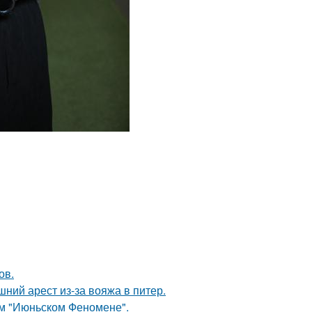
ов.
ний арест из-за вояжа в питер.
ом "Июньском Феномене".