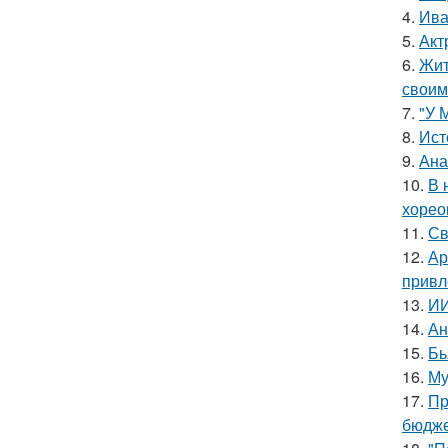
4.
Ива
5.
Акт
6.
Жит
своим
7.
"У 
8.
Ист
9.
Ана
10.
В 
хорео
11.
Св
12.
Ар
привл
13.
ИИ
14.
Ан
15.
Бь
16.
Му
17.
Пр
бюдже