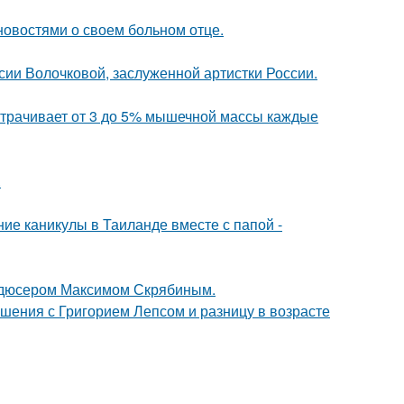
овостями о своем больном отце.
ии Волочковой, заслуженной артистки России.
 утрачивает от 3 до 5% мышечной массы каждые
.
ие каникулы в Таиланде вместе с папой -
родюсером Максимом Скрябиным.
ошения с Григорием Лепсом и разницу в возрасте