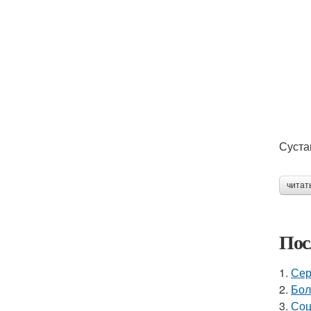
Суста
читат
Пос
1.
Сер
2.
Бол
3.
Соц