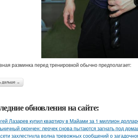
вная разминка перед тренировкой обычно предполагает:
ь дальше →
ледние обновления на сайте:
гей Лазарев купил квартиру в Майами за 1 миллион доллар
ьничный окончен: лерчек снова пытаются загнать под домаш
сети захлестнула волна тревожных сообщений о загадочн