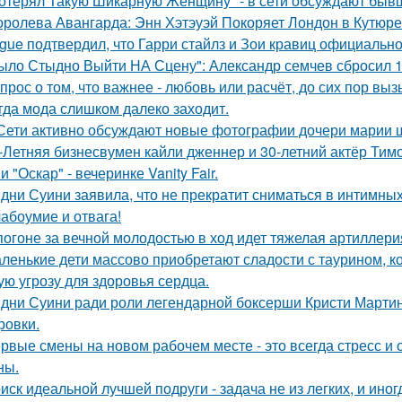
отерял Такую Шикарную Женщину" - в сети обсуждают бывш
оролева Авангарда: Энн Хэтэуэй Покоряет Лондон в Кутюре о
gue подтвердил, что Гарри стайлз и Зои кравиц официальн
ыло Стыдно Выйти НА Сцену": Александр семчев сбросил 100
прос о том, что важнее - любовь или расчёт, до сих пор выз
гда мода слишком далеко заходит.
Сети активно обсуждают новые фотографии дочери марии 
-Летняя бизнесвумен кайли дженнер и 30-летний актёр Ти
 "Оскар" - вечеринке Vanity Fair.
дни Суини заявила, что не прекратит сниматься в интимных
абоумие и отвага!
погоне за вечной молодостью в ход идет тяжелая артиллери
ленькие дети массово приобретают сладости с таурином, к
ую угрозу для здоровья сердца.
дни Суини ради роли легендарной боксерши Кристи Марти
ровки.
рвые смены на новом рабочем месте - это всегда стресс и
ны.
иск идеальной лучшей подруги - задача не из легких, и иног