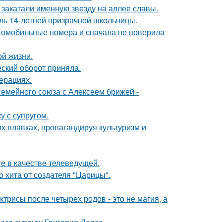
закатали именную звезду на аллее славы.
оль 14-летней призрачной школьницы.
томобильные номера и сначала не поверила
ой жизни.
ский оборот приняла.
ерациях.
семейного союза с Алексеем брижей -
 с супругом.
х плавках, пропагандируя культуризм и
е в качестве телеведущей.
 хита от создателя "Царицы".
трисы после четырех родов - это не магия, а