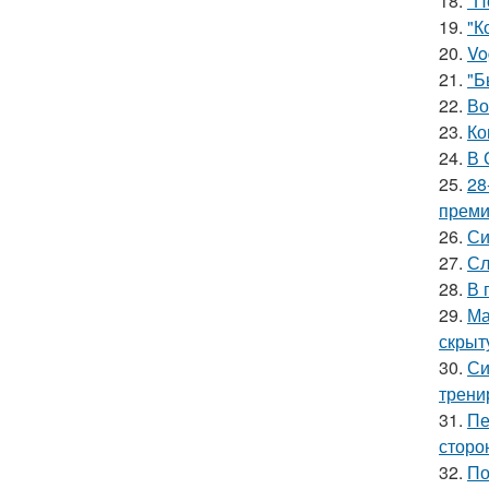
18.
"П
19.
"К
20.
Vo
21.
"Б
22.
Во
23.
Ко
24.
В 
25.
28
премии
26.
Си
27.
Сл
28.
В 
29.
Ма
скрыт
30.
Си
трени
31.
Пе
сторо
32.
По