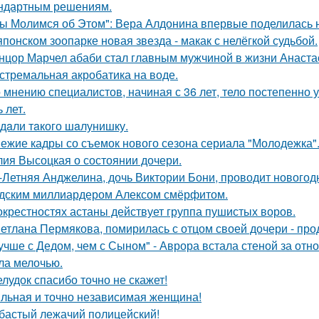
ндартным решениям.
ы Молимся об Этом": Вера Алдонина впервые поделилась н
японском зоопарке новая звезда - макак с нелёгкой судьбой.
нцор Марчел абаби стал главным мужчиной в жизни Анастас
стремальная акробатика на воде.
 мнению специалистов, начиная с 36 лет, тело постепенно
 лет.
дaли тaкого шaлунишку.
ежие кадры со съемок нового сезона сериала "Молодежка"
ия Высоцкая о состоянии дочери.
-Летняя Анджелина, дочь Виктории Бони, проводит новогодн
дским миллиардером Алексом смёрфитом.
окрестностях астаны действует группа пушистых воров.
етлана Пермякова, помирилась с отцом своей дочери - п
учше с Дедом, чем с Сыном" - Аврора встала стеной за отн
ла мелочью.
лудок спасибо точно не скажет!
льная и точно независимая женщина!
бастый лежачий полицейский!