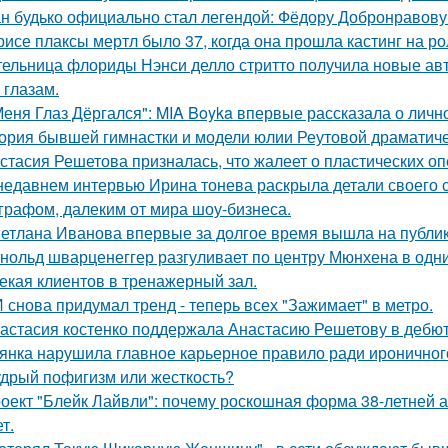
н будько официально стал легендой: Фёдору Добронравову 
рисе плаксы мертл было 37, когда она прошла кастинг на р
ельница флориды Нэнси делло стритто получила новые ав
 глазам.
Меня Глаз Дёргался": MIA Boyka впервые рассказала о личн
ория бывшей гимнастки и модели юлии Реутовой драматиче
стасия Решетова призналась, что жалеет о пластических оп
недавнем интервью Ирина тонева раскрыла детали своего 
графом, далеким от мира шоу-бизнеса.
етлана Иванова впервые за долгое время вышла на публику
нольд шварценеггер разгуливает по центру Мюнхена в одни
екая клиентов в тренажерный зал.
 снова придумал тренд - теперь всех "Зажимает" в метро.
астасия костенко поддержала Анастасию Решетову в дебют
янка нарушила главное карьерное правило ради ироничного
дрый пофигизм или жесткость?
оект "Блейк Лайвли": почему роскошная форма 38-летней ак
т.