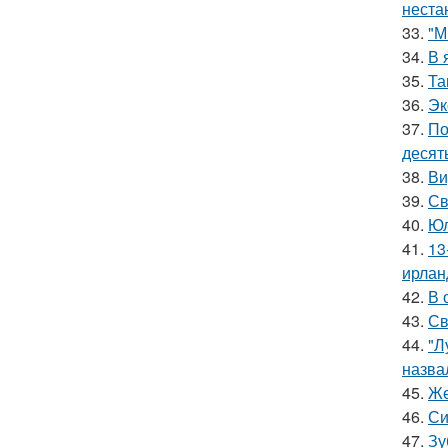
неста
33.
"М
34.
В 
35.
Та
36.
Эк
37.
По
десять
38.
Ви
39.
Св
40.
Юл
41.
13
ирлан
42.
В 
43.
Св
44.
"Л
назва
45.
Же
46.
Си
47.
Зу