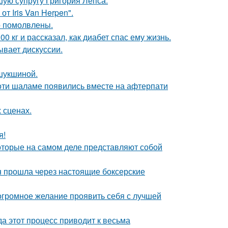
ую супругу Григория Лепса.
т Iris Van Herpen".
о помолвлены.
 кг и рассказал, как диабет спас ему жизнь.
ывает дискуссии.
шукшиной.
моти шаламе появились вместе на афтерпати
 сценах.
я!
оторые на самом деле представляют собой
н прошла через настоящие боксерские
 огромное желание проявить себя с лучшей
да этот процесс приводит к весьма