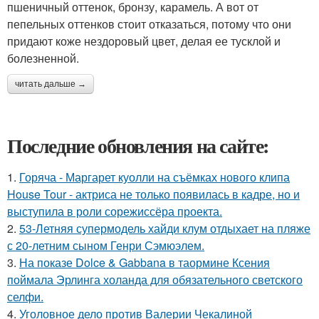
пшеничный оттенок, бронзу, карамель. А вот от
пепельных оттенков стоит отказаться, потому что они
придают коже нездоровый цвет, делая ее тусклой и
болезненной.
читать дальше →
Последние обновления на сайте:
1.
Горяча - Маргарет куолли на съёмках нового клипа
House Tour - актриса не только появилась в кадре, но и
выступила в роли сорежиссёра проекта.
2.
53-Летняя супермодель хайди клум отдыхает на пляже
с 20-летним сыном Генри Сэмюэлем.
3.
На показе Dolce & Gabbana в таормине Ксения
поймала Эрлинга холанда для обязательного светского
селфи.
4.
Уголовное дело против Валерии Чекалиной