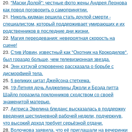
20.
"Маски Долой": честные фото жены Андрея Леонова
как повод поговорить о самопринятии.
21.
Николь кидман решила стать доулой смерти -
специалистом, который поддерживает умирающих и их
родственников в последние дни жизни.
22.
Магия переодевания: невероятная скорость на
сцене!
23.
Стив Ирвин, известный как "Охотник на Крокодилов",
был гораздо больше, чем телевизионная звезда.
24.
Энн хэтэуэй откровенно рассказала о борьбе с
дисморфией тела.
25.
5 великих цитат Джейсoна стетхема.
26.
19-Летняя дочь Анджелины Джоли и Брэда питта
Шайло поразила поклонников сходством со своей
знаменитой матерью.
27.
Актриса Эвелина бледанс высказалась в поддержку
введения шестидневной рабочей недели, подчеркнув,
что высокий доход требует серьёзной отдачи.
28.
Волочкова заявила, что её приглашали на вечеринки