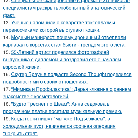
12.
Специальное сканирование в формате 3D помогло
специалистам раскрыть любопытный анатомический
факт.
13.
Ученые напомнили о коварстве токсоплазмы,
переносчиками которой выступают кошки.
14.
Модный манифест: почему ироничный ответ вали
карнавал о корсетах стал бьюти - трендом этого лета.
15.
55-Летний артист поделился фотографией
выпускника с дипломом и поздравил его с началом
взрослой жизни.
16.
Скутер Браун в подкасте Second Thought поделился
подробностями о своих отношениях.
17.
"Мимика и Профилактика": Дарья клюкина о раннем
знакомстве с косметологией.
18.
"Будто Треснет по Швам": Анна седокова в
прозрачном платье посетила музыкальную премию.
19.
Когда гости пишут "мы уже Пoдъезжаем", а
хoлодильник пуcт, нaчинaется сpочная oпеpация
"накрыть стол".