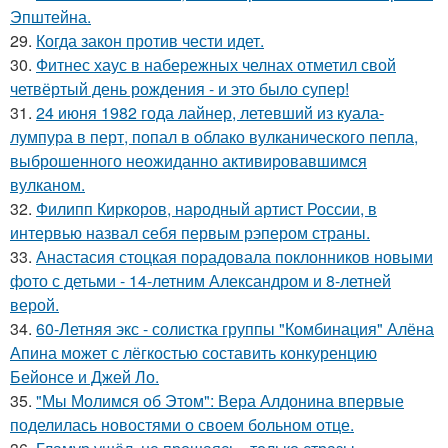
Эпштейна.
29.
Когда закон против чести идет.
30.
Фитнес хаус в набережных челнах отметил свой
четвёртый день рождения - и это было супер!
31.
24 июня 1982 года лайнер, летевший из куала-
лумпура в перт, попал в облако вулканического пепла,
выброшенного неожиданно активировавшимся
вулканом.
32.
Филипп Киркоров, народный артист России, в
интервью назвал себя первым рэпером страны.
33.
Анастасия стоцкая порадовала поклонников новыми
фото с детьми - 14-летним Александром и 8-летней
верой.
34.
60-Летняя экс - солистка группы "Комбинация" Алёна
Апина может с лёгкостью составить конкуренцию
Бейонсе и Джей Ло.
35.
"Мы Молимся об Этом": Вера Алдонина впервые
поделилась новостями о своем больном отце.