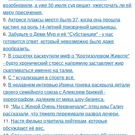
возобновили, а уже 30 июля суд решит, ужесточать ли ей
меру пресечения.
5.
Актрисе плаксы мертл было 37, когда она прошла
кастинг на роль 14-летней призрачной школьницы.
6.
Забудьте о Деми Мур и её "Субстанции" - у нас
готовится ответ, который невозможно было даже
вообразить.
7.
В соцсетях раскрутили миф о "Кортизоловом Животе"
- будто хронический стресс напрямую заставляет жир
скапливаться именно на талии.
8.
С * ксуализация в спорте всё.
9.
В недавнем интервью Ирина тонева раскрыла детали
своего семейного союза с Алексеем брижей -
хореографом, далеким от мира шоу-бизнеса.
10.
"Мы с Женой Очень Нервничали": отец иды Галич
рассказали, что тяжело переживали развод дочери.
11.
Настя федько ответила хейтерам, которые
обсуждают её вес.