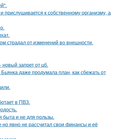
й".
 и прислушивается к собственному организму, а
о.
хат.
ом страдал от изменений во внешности.
 новый запрет от цб.
Бьянка даже продумала план, как сбежать от
дили.
ботает в ПВЗ.
лодость.
я быта и не для пользы.
 но явно не рассчитал свои финансы и её