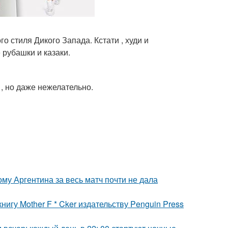
 стиля Дикого Запада. Кстати , худи и
 рубашки и казаки.
, но даже нежелательно.
му Аргентина за весь матч почти не дала
игу Mother F * Cker издательству Penguin Press