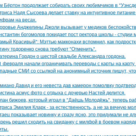
м Бёртон продолжает собирать своих любимчиков в "Уэнсде
триса Надя Сысоева делает ставку на интуитивное питание
цифрам на весах.
оровье Анджелины Джоли вызывает у медиков беспокойств
нстантин богомолов покидает пост ректора школы - студии м
амый Красивый": Мэттью макконахи вспомнил, как подростк
гину тодоренко снова требуют "Отменить".
атерина Гордон о шестой свадьбе Александра гордона.
1 февраля начали ограничивать переводы с карты на карту -
падные СМИ со ссылкой на анонимный источник пишут, что 
миано Давид и его невеста дав камерон помолвку подтвер
истина асмус фото с отдыха с дочерью Настей делится.
лан бижоев, который играл в "Даёшь Молодёжь", теперь ра
триса Эмилия Кларк - за естественность, а не за вечную мо
таец показывает новинку и сразу ясно, это придумали не дл
рень решил сходить на свиданку с милфой в боевом наряде
иты.