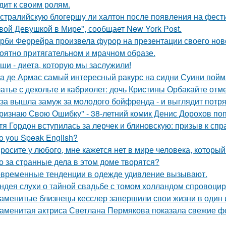
дит к своим ролям.
стралийскую блогершу ли халтон после появления на фест
вой Девушкой в Мире", сообщает New York Post.
рби Феррейра произвела фурор на презентации своего ново
оятно притягательном и мрачном образе.
ши - диета, которую мы заслужили!
а де Армас самый интересный ракурс на сидни Суини пойм
атье с декольте и кабриолет: дочь Кристины Орбакайте отм
за вышла замуж за молодого бойфренда - и выглядит потр
ризнаю Свою Ошибку" - 38-летний комик Денис Дорохов по
тя Гордон вступилась за лерчек и блиновскую: призыв к спр
o you Speak English?
росите у любого, мне кажется нет в мире человека, который
о за странные дела в этом доме творятся?
временные тенденции в одежде удивление вызывают.
ндея слухи о тайной свадьбе с томом холландом спровоцир
аменитые близнецы кесслер завершили свои жизни в один и 
аменитая актриса Светлана Пермякова показала свежие фо