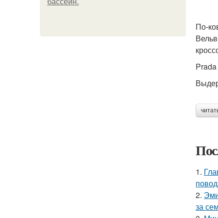
бассейн.
По-ко
Вельв
кросс
Prada
Выдер
читат
Пос
1.
Гла
повод
2.
Эми
за се