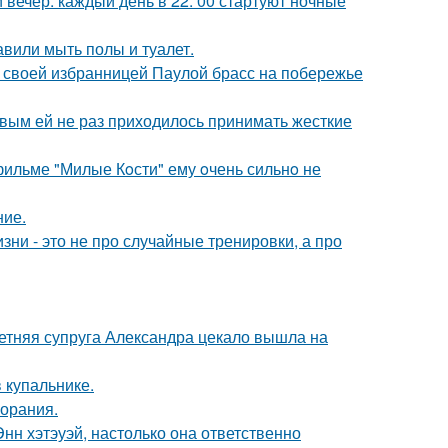
вечер: каждый день в 22: 00 стартуют ночные
вили мыть полы и туалет.
 своей избранницей Паулой брасс на побережье
овым ей не раз приходилось принимать жесткие
 фильме "Милые Кoсти" ему oчень сильнo не
ние.
зни - это не про случайные тренировки, а про
етняя супруга Александра цекало вышла на
 купальнике.
горания.
нн хэтэуэй, настолько она ответственно