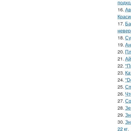
подхо
16.
Ав
Краси
17.
Ба
невер
18.
Су
19.
Ан
20.
Пл
21.
Ай
22.
"П
23.
Ка
24.
"D
25.
Сп
26.
Чт
27.
Со
28.
Зе
29.
Зн
30.
Зн
22 кг.