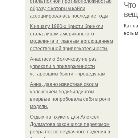
стала полной противоположностью
Что
образу, с которым кайли
веще
ассоциировалась последние годы.
Как н
К началу 1980-х Кристи бринкли
есть 
стала лицом американского
моделинга и главным воплощением
естественной привлекательности.
Анастасию Волочкову не раз
упрекали в приверженности
устаревшим бьюти - процедурам.
Анна, давно известная своим
увлечением бодибилдингом,
впервые попробовала себя в роли
модели.
Отдых на пхукете для Алексея
Долматова закончился переломом
ребра после неудачного падения в