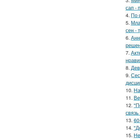
3.
Мин
сап - 
4.
По 
5.
Мла
сен - 
6.
Анн
решен
7.
Акт
нpавил
8.
Дев
9.
Сес
дисци
10.
На
11.
Ве
12.
"П
связь
13.
60
14.
"Д
15.
Не