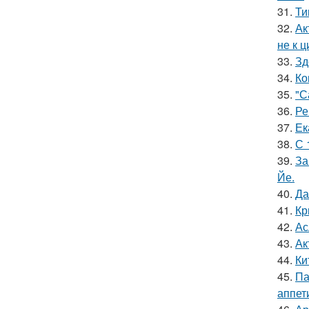
31.
Ти
32.
Ак
не к 
33.
Зд
34.
Ко
35.
"С
36.
Ре
37.
Ек
38.
С 
39.
За
Йе.
40.
Да
41.
Кр
42.
Ас
43.
Ак
44.
Ки
45.
Па
аппет