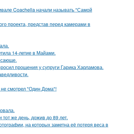
ивале Coachella начали называть "Самой
го проекта, представ перед камерами в
ала.
етила 14-летие в Майами.
ясающе.
просил прощения у супруги Гарика Харламова.
аведливости.
 не смотрел "Один Дома"!
овала.
тот же день, дожив до 89 лет.
тографии, на которых заметна её потеря веса в