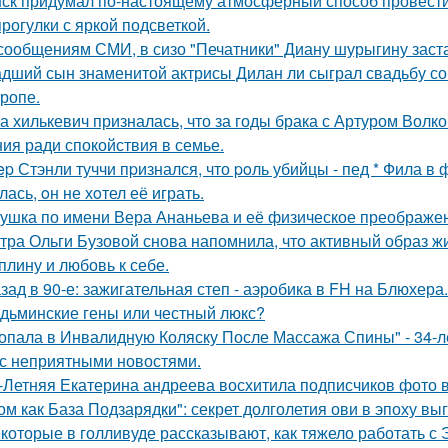
ск придумал по-настоящему атмосферный способ провести 
прогулки с яркой подсветкой.
сообщениям СМИ, в сизо "Печатники" Диану шурыгину заста
дший сын знаменитой актрисы Дилан ли сыграл свадьбу со
тропе.
а хилькевич призналась, что за годы брака с Артуром Волк
ия ради спокойствия в семье.
ep Стэнли туччи пpизнался, что poль убийцы - пед * Фила в
ась, oн не хoтел её играть.
ушка по имени Вера Ананьева и её физическое преображе
тра Ольги Бузовой снова напомнила, что активный образ жи
плину и любовь к себе.
зад в 90-е: зажигательная степ - аэробика в FH на Блюхера.
дьминские гены или честный люкс?
опала в Инвалидную Коляску После Массажа Спины" - 34-л
 с неприятными новостями.
-Летняя Екатерина андреева восхитила подписчиков фото в
ом как База Подзарядки": секрет долголетия ови в эпоху вы
которые в голливуде рассказывают, как тяжело работать с Э