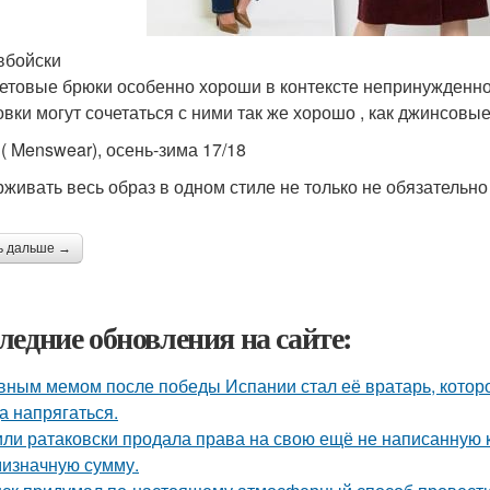
вбойски
етовые брюки особенно хороши в контексте непринужденного
овки могут сочетаться с ними так же хорошо , как джинсовые
 ( Menswear), осень-зима 17/18
живать весь образ в одном стиле не только не обязательно 
ь дальше →
ледние обновления на сайте:
вным мемом после победы Испании стал её вратарь, которо
а напрягаться.
ли ратаковски продала права на свою ещё не написанную кн
мизначную сумму.