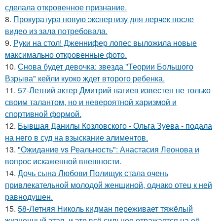
сделала откровенное признание.
8.
Прокуратура новую экспертизу для лерчек после
видео из зала потребовала.
9.
Руки на стол! Дженнифер лопес выложила новые
максимально откровенные фото.
10.
Снова будет девочка: звезда "Теории Большого
Взрыва" кейли куоко ждет второго ребенка.
11.
57-Летний актер Дмитрий нагиев известен не только
своим талантом, но и невероятной харизмой и
спортивной формой.
12.
Бывшая Данилы Козловского - Ольга Зуева - подала
на него в суд на взыскание алиментов.
13.
"Ожидание vs Реальность": Анастасия Леонова и
вопрос искаженной внешности.
14.
Дочь сына Любови Полищук стала очень
привлекательной молодой женщиной, однако отец к ней
равнодушен.
15.
58-Летняя Николь кидман переживает тяжёлый
жизненный этап, и это всё сильнее отражается на её