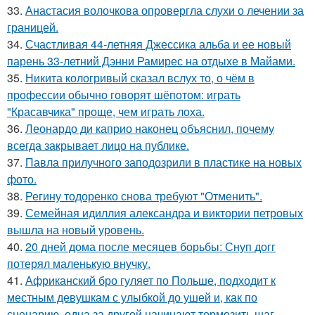
33.
Анастасия волочкова опровергла слухи о лечении за
границей.
34.
Счастливая 44-летняя Джессика альба и ее новый
парень 33-летний Дэнни Рамирес на отдыхе в Майами.
35.
Никита кологривый сказал вслух то, о чём в
профессии обычно говорят шёпотом: играть
"Красавчика" проще, чем играть лоха.
36.
Леонардо ди каприо наконец объяснил, почему
всегда закрывает лицо на публике.
37.
Павла прилучного заподозрили в пластике на новых
фото.
38.
Регину тодоренко снова требуют "Отменить".
39.
Семейная идиллия александра и виктории петровых
вышла на новый уровень.
40.
20 дней дома после месяцев борьбы: Снуп догг
потерял маленькую внучку.
41.
Африканский бро гуляет по Польше, подходит к
местным девушкам с улыбкой до ушей и, как по
сценарию, одна за другой начинают тормозить шаг.