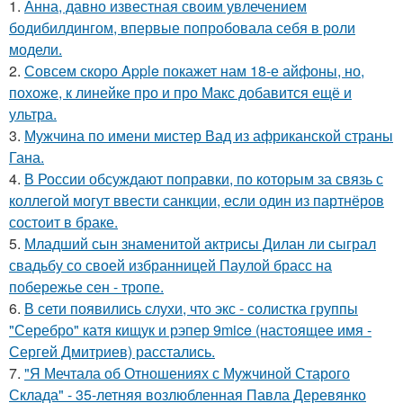
1.
Анна, давно известная своим увлечением
бодибилдингом, впервые попробовала себя в роли
модели.
2.
Совсем скоро Apple покажет нам 18-е айфоны, но,
похоже, к линейке про и про Макс добавится ещё и
ультра.
3.
Мужчина по имени мистер Вад из африканской страны
Гана.
4.
В России обсуждают поправки, по которым за связь с
коллегой могут ввести санкции, если один из партнёров
состоит в браке.
5.
Младший сын знаменитой актрисы Дилан ли сыграл
свадьбу со своей избранницей Паулой брасс на
побережье сен - тропе.
6.
В сети появились слухи, что экс - солистка группы
"Серебро" катя кищук и рэпер 9mice (настоящее имя -
Сергей Дмитриев) расстались.
7.
"Я Мечтала об Отношениях с Мужчиной Старого
Склада" - 35-летняя возлюбленная Павла Деревянко