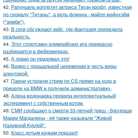
42.
Рапунцель воплотит актриса Тиган крофт, известная
по сериалу "Титаны", а роль флинна - майло майнхэйм
("зомби").
43.
В сети обсуждают кейс, где фантазия опередила
реальность.
44.
Этот спортсмен олимпийских игр прекрасно
разбирается в фейерверках.
45.
А ловко он придумал это!
46.
Видео с прощальной церемонии в честь веры
алентовой.
47.
Парни устроили стрим по CS прямо на ходу в
прицепе на BMW и получили административку.
48.
Алена водонаева провела интеллектуальный
эксперимент с собственным котом.
49.
СМИ сообщают о смерти 33-летней треш - блогерши
Марии Магдалины - её также называли "Живой
Надувной Куклой".
50.
Класс дутым качкам показал!