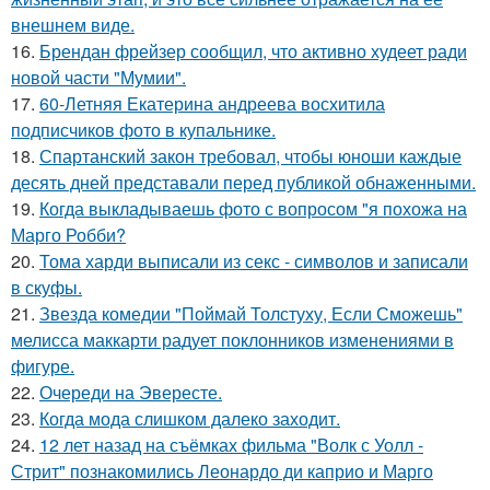
внешнем виде.
16.
Брендан фрейзер сообщил, что активно худеет ради
новой части "Мумии".
17.
60-Летняя Екатерина андреева восхитила
подписчиков фото в купальнике.
18.
Спартанский закон требовал, чтобы юноши каждые
десять дней представали перед публикой обнаженными.
19.
Когда выкладываешь фото с вопросом "я похожа на
Марго Робби?
20.
Тома харди выписали из секс - символов и записали
в скуфы.
21.
Звезда комедии "Поймай Толстуху, Если Сможешь"
мелисса маккарти радует поклонников изменениями в
фигуре.
22.
Очереди на Эвересте.
23.
Когда мода слишком далеко заходит.
24.
12 лет назад на съёмках фильма "Волк с Уолл -
Стрит" познакомились Леонардо ди каприо и Марго