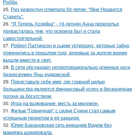
Робби.
25.
Риз уизерспун отметила 50-летие: "Мне Нравится
Стареть".
26.
"Я Теперь Хозяйка" - 16-летняя Анна пересильд
похвасталась тем, что освоила быт и стала
самостоятельной.
27.
Роберт Паттинсон и сьюки уотерхаус, которые тайно
поженились в прошлом году, впервые за долгое время
вышли вместе в свет.
28.
В сети обсуждают непропорционально длинные ноги
бизнесвумен Яны рудковской.
29.
Представьте себе мир, где главной целью
большинства является финансовый успех и бесконечная
погоня за богатством.
30.
Игра на выживание: месть за миллион.
31.
Фильм "Горничная" с сидни Суини стал самым
успешным проектом в её карьере.
32.
Юлия Барановская сеть внешним Видом без
макияжа шокировала.