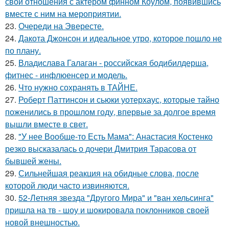
свои отношения с актёром финном Коулом, появившись
вместе с ним на мероприятии.
23.
Очереди на Эвересте.
24.
Дакота Джонсон и идеальное утро, которое пошло не
по плану.
25.
Владислава Галаган - российская бодибилдерша,
фитнес - инфлюенсер и модель.
26.
Что нужно сохранять в ТАЙНЕ.
27.
Роберт Паттинсон и сьюки уотерхаус, которые тайно
поженились в прошлом году, впервые за долгое время
вышли вместе в свет.
28.
"У нее Вообще-то Есть Мама": Анастасия Костенко
резко высказалась о дочери Дмитрия Тарасова от
бывшей жены.
29.
Сильнейшая реакция на обидные слова, после
которой люди часто извиняются.
30.
52-Летняя звезда "Другого Мира" и "ван хельсинга"
пришла на тв - шоу и шокировала поклонников своей
новой внешностью.