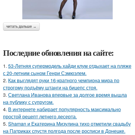
читать дальше →
Последние обновления на сайте:
1.
53-Летняя супермодель хайди клум отдыхает на пляже
с 20-летним сыном Генри Сэмюэлем.
2.
Как выглядят руки 16-кратного чемпиона мира по
строгому подъёму штанги на бицепс стоя.
3.
Светлана Иванова впервые за долгое время вышла
на публику с супругом.
4.
В интернете набирает популярность максимально
простой рецепт летнего десерта.
5.
Shaman и Екатерина Мизулина тихо отметили свадьбу
на Патриках спустя полгода после росписи в Донецке.