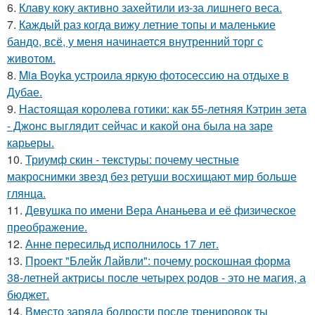
6.
Клаву коку активно захейтили из-за лишнего веса.
7.
Каждый раз когда вижу летние топы и маленькие
бандо, всё, у меня начинается внутренний торг с
животом.
8.
Mia Boyka устроила яркую фотосессию на отдыхе в
Дубае.
9.
Настоящая королева готики: как 55-летняя Кэтрин зета
- Джонс выглядит сейчас и какой она была на заре
карьеры.
10.
Триумф скин - текстуры: почему честные
макроснимки звезд без ретуши восхищают мир больше
глянца.
11.
Девушка по имени Вера Ананьева и её физическое
преображение.
12.
Анне пересильд исполнилось 17 лет.
13.
Проект "Блейк Лайвли": почему роскошная форма
38-летней актрисы после четырех родов - это не магия, а
бюджет.
14.
Вместо заряда бодрости после тренировок ты