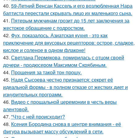
40.
59-Летний Венсан Кассель и его возлюбленная Нара
баптиста перестали скрывать лицо их маленького сына.
41.
Пятерым мужчинам грозит до 15 лет заключения за
жестокое обращение с подростком.
42.
Фух, показалось. Азиатская кухня - это как
приключение для вкусовых рецепторов: острое, сладкое,
кислое и соленое в одном флаконе!
43.
Светлана Пермякова, помирилась с отцом своей
дочери - продюсером Максимом Скрябиным.
44.
Прощения за такой тон прошу.
45.
Надя Сысоева честно признается: секрет её
идеальной формы - в полном отказе от жестких диет и
изнурительных программ.
46.
Видео с прощальной церемонии в честь веры
алентовой.
47.
"Что с ней происходит?
48.
Ксения Бородина снова в центре внимания - её
фигура вызывает массу обсуждений в сети.