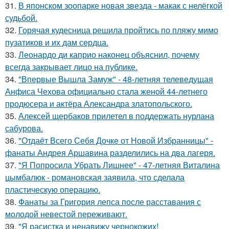
31.
В японском зоопарке новая звезда - макак с нелёгкой
судьбой.
32.
Горячая кудесница решила пройтись по пляжу мимо
пузатиков и их дам сердца.
33.
Леонардо ди каприо наконец объяснил, почему
всегда закрывает лицо на публике.
34.
"Впервые Вышла Замуж" - 48-летняя телеведущая
Анфиса Чехова официально стала женой 44-летнего
продюсера и актёра Александра златопольского.
35.
Алексей щербаков прилетел в поддержать нурлана
сабурова.
36.
"Отдаёт Всего Себя Дочке от Новой Избранницы" -
фанаты Андрея Аршавина разделились на два лагеря.
37.
"Я Попросила Убрать Лишнее" - 47-летняя Виталина
цымбалюк - романовская заявила, что сделала
пластическую операцию.
38.
Фанаты за Григория лепса после расставания с
молодой невестой переживают.
39.
"Я расистка и ненавижу чернокожих!