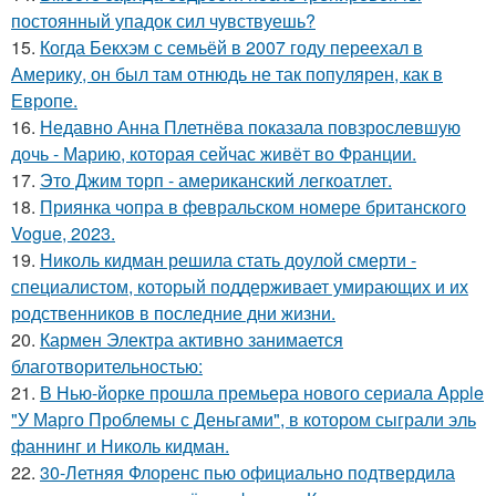
постоянный упадок сил чувствуешь?
15.
Когда Бекхэм с семьёй в 2007 году переехал в
Америку, он был там отнюдь не так популярен, как в
Европе.
16.
Недавно Анна Плетнёва показала повзрослевшую
дочь - Марию, которая сейчас живёт во Франции.
17.
Это Джим торп - американский легкоатлет.
18.
Приянка чопра в февральском номере британского
Vogue, 2023.
19.
Николь кидман решила стать доулой смерти -
специалистом, который поддерживает умирающих и их
родственников в последние дни жизни.
20.
Кармен Электра активно занимается
благотворительностью:
21.
В Нью-йорке прошла премьера нового сериала Apple
"У Марго Проблемы с Деньгами", в котором сыграли эль
фаннинг и Николь кидман.
22.
30-Летняя Флоренс пью официально подтвердила