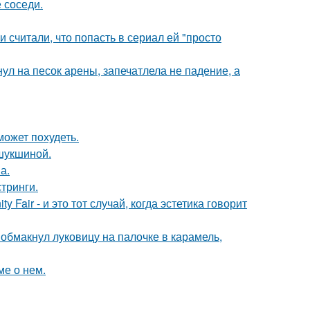
 соседи.
и считали, что попасть в сериал ей "просто
ул на песок арены, запечатлела не падение, а
может похудеть.
шукшиной.
а.
тринги.
Fair - и это тот случай, когда эстетика говорит
обмакнул луковицу на палочке в карамель,
ме о нем.