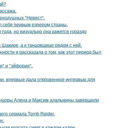
ий?
массажа.
внодушных "Невест".
л себя первым рэпером страны.
 года, но визуально она кажется гораздо
 Шакире, а к танцовщице рядом с ней.
ости и рассказала о том, как этот период был
и" и "эйфория".
ори, впервые дала откровенное интервью для
танцоры Алена и Максим алалыкины завершили
его сериала Tomb Raider.
у.
ьная красота сияет в каждом кадре.