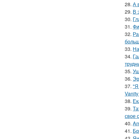
28.
А 
29.
В 
30.
Гл
31.
Фи
32.
Ра
больш
33.
На
34.
Га
трудн
35.
Уш
36.
Эр
37.
"Я
Vanity 
38.
Ек
39.
Та
свое 
40.
Am
41.
Бр
42.
Ян