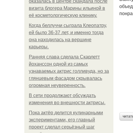
оказалась в центре скандала после
объед
визита блогера Марины ильиной в
понра
её косметологическую клинику.
Когда беллуччи сыграла Клеопатру,
ей было 36-37 лет, и именно тогда
она находилась на вершине
карьеры.
Ранняя слава сделала Скарлетт
йоханссон одной из самых
узнаваемых актрис голливуда, но за
глянцевым фасадом скрывалась
огромная неуверенность.
В сети продолжают обсуждать
изменения во внешности актрисы.
Пока актёр делится кулинарными
читат
экспериментами, его главный
проект сделал серьёзный шаг