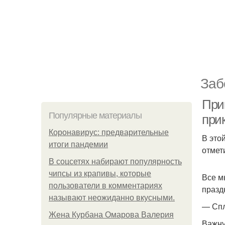
Заб
При
Популярные материалы
при
Коронавирус: предварительные
В это
итоги пандемии
отмет
В соцсетях набирают популярность
чипсы из крапивы, которые
Все м
пользователи в комментариях
празд
называют неожиданно вкусными.
— Спл
Жена Курбана Омарова Валерия
Важну