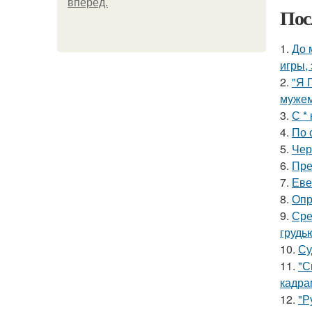
вперёд.
Пос
1.
До 
игры,
2.
"Я 
мужем
3.
С *
4.
По 
5.
Чер
6.
Пре
7.
Еве
8.
Опр
9.
Сре
грудь
10.
Су
11.
"С
кадра
12.
"Р