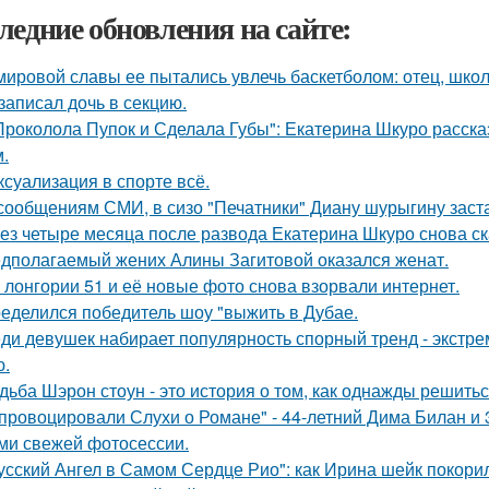
ледние обновления на сайте:
мировой славы ее пытались увлечь баскетболом: отец, школ
 записал дочь в секцию.
Проколола Пупок и Сделала Губы": Екатерина Шкуро расска
.
 ксуализация в спорте всё.
сообщениям СМИ, в сизо "Печатники" Диану шурыгину заста
ез четыре месяца после развода Екатерина Шкуро снова сказ
дполагаемый жених Алины Загитовой оказался женат.
 лонгории 51 и её новые фото снова взорвали интернет.
еделился победитель шоу "выжить в Дубае.
ди девушек набирает популярность спорный тренд - экстре
ю.
дьба Шэрон стоун - это история о том, как однажды решитьс
провоцировали Слухи о Романе" - 44-летний Дима Билан и 
ми свежей фотосессии.
усский Ангел в Самом Сердце Рио": как Ирина шейк покори