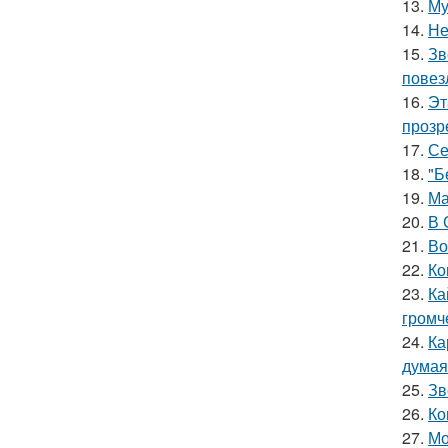
13.
Му
14.
Не
15.
Зв
повез
16.
Эт
прозр
17.
Се
18.
"Б
19.
Ма
20.
В 
21.
Во
22.
Ко
23.
Ка
громч
24.
Ка
думая
25.
Зв
26.
Ко
27.
Мо