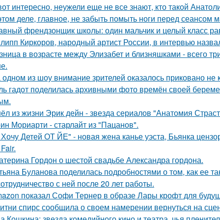
вот интересно, неужели еще не все знают, кто такой Анатол
этом деле, главное, не забыть помыть ноги перед сеансом 
авный френдзонщик школы: один мальчик и целый класс ра
липп Киркоров, народный артист России, в интервью назва
зница в возрасте между Элизабет и близняшками - всего три
е.
 одном из шоу внимание зрителей оказалось приковано не к
ль гадот поделилась архивными фото времён своей беременн
ым.
ёл из жизни Эрик дейн - звезда сериалов "Анатомия Страст
ин Мориарти - старлайт из "Пацанов".
 Хочу Детей ОТ ЙЕ" - новая жена канье уэста, Бьянка ценз
Fair.
атерина Гордон о шестой свадьбе Александра гордона.
тьяна Буланова поделилась подробностями о том, как ее 
сотрудничество с ней после 20 лет работы.
azon показал Софи Тернер в образе Лары крофт для будущ
итни спирс сообщила о своем намерении вернуться на сцен
а Кошкина: звезда комедийного кино и театра, чья пленител