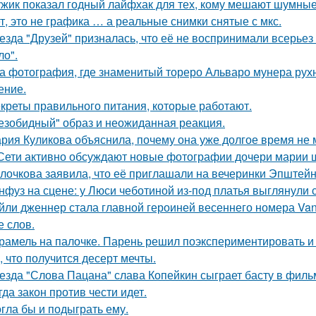
жик показал годный лайфхак для тех, кому мешают шумные
т, это не графика … а реальные снимки снятые с мкс.
езда "Друзей" призналась, что её не воспринимали всерьез 
ло".
а фотография, где знаменитый тореро Альваро мунера рухн
ение.
креты правильного питания, которые работают.
езобидный" образ и неожиданная реакция.
рия Куликова объяснила, почему она уже долгое время не 
Сети активно обсуждают новые фотографии дочери марии 
лочкова заявила, что её приглашали на вечеринки Эпштейн
нфуз на сцене: у Люси чеботиной из-под платья выглянули с
йли дженнер стала главной героиней весеннего номера Vanity 
е слов.
рамель на палочке. Парень решил поэкспериментировать и 
, что получится десерт мечты.
езда "Слова Пацана" слава Копейкин сыграет басту в филь
гда закон против чести идет.
гла бы и подыграть ему.