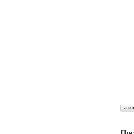
читат
Пос