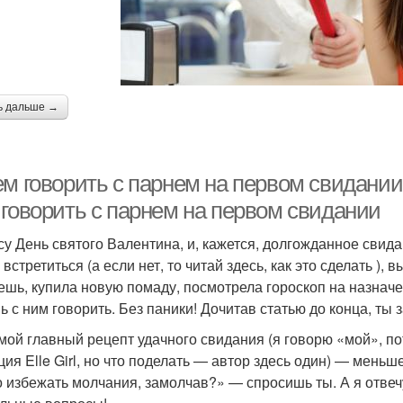
ь дальше →
ем говорить с парнем на первом свидании
 говорить с парнем на первом свидании
су День святого Валентина, и, кажется, долгожданное свид
встретиться (а если нет, то читай здесь, как это сделать ),
ешь, купила новую помаду, посмотрела гороскоп на назна
ь с ним говорить. Без паники! Дочитав статью до конца, ты 
 мой главный рецепт удачного свидания (я говорю «мой», по
ция Elle Girl, но что поделать — автор здесь один) — меньш
 избежать молчания, замолчав?» — спросишь ты. А я отвеч