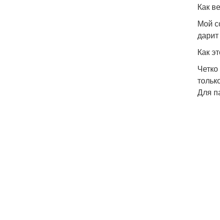
Как в
Мой с
дарит
Как э
Четко
тольк
Для п