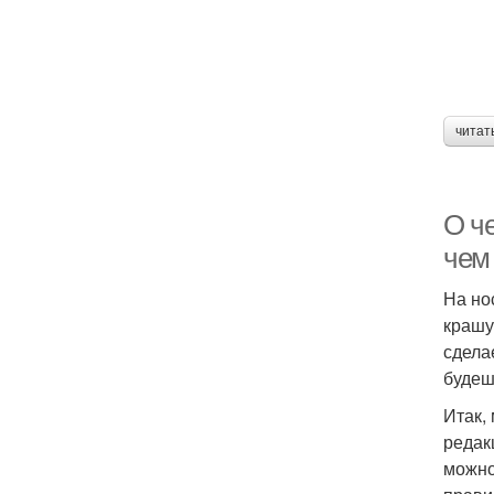
читат
О ч
чем
На но
крашу 
сдела
будеш
Итак,
редак
можно