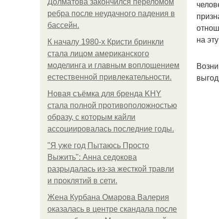
Долматова закончился переломом
челов
ребра после неудачного падения в
призн
бассейн.
отнош
на эту
К началу 1980-х Кристи бринкли
стала лицом американского
Возни
моделинга и главным воплощением
выгод
естественной привлекательности.
Новая съёмка для бренда KHY
стала полной противоположностью
образу, с которым кайли
ассоциировалась последние годы.
"Я уже год Пытаюсь Просто
Выжить": Анна седокова
разрыдалась из-за жесткой травли
и проклятий в сети.
Жена Курбана Омарова Валерия
оказалась в центре скандала после