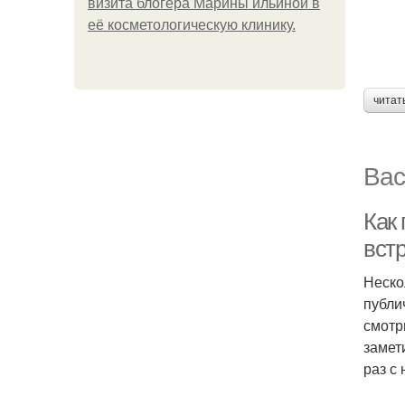
визита блогера Марины ильиной в
её косметологическую клинику.
читат
Вас
Как
вст
Неско
публи
смотр
замет
раз с