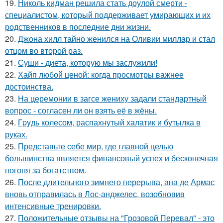
19.
Николь кидман решила стать доулой смерти -
специалистом, который поддерживает умирающих и их
родственников в последние дни жизни.
20.
Джона хилл тайно женился на Оливии миллар и стал
отцом во второй раз.
21.
Суши - диета, которую мы заслужили!
22.
Хайп любой ценой: когда просмотры важнее
достоинства.
23.
На церемонии в загсе жениху задали стандартный
вопрос - согласен ли он взять её в жёны.
24.
Гpyдь колесом, распахнутый халатик и бутылка в
руках.
25.
Представьте себе мир, где главной целью
большинства является финансовый успех и бесконечная
погоня за богатством.
26.
После длительного зимнего перерыва, ана де Армас
вновь отправилась в Лос-анджелес, возобновив
интенсивные тренировки.
27.
Положительные отзывы на "Грозовой Перевал" - это