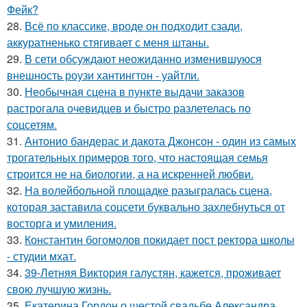
Фейк?
28.
Всё по классике, вроде он подходит сзади,
аккуратненько стягивает с меня штаны.
29.
В сети обсуждают неожиданно изменившуюся
внешность роузи хантингтон - уайтли.
30.
Необычная сцена в пункте выдачи заказов
растрогала очевидцев и быстро разлетелась по
соцсетям.
31.
Антонио бандерас и дакота Джонсон - один из самых
трогательных примеров того, что настоящая семья
строится не на биологии, а на искренней любви.
32.
На волейбольной площадке разыгралась сцена,
которая заставила соцсети буквально захлебнуться от
восторга и умиления.
33.
Константин богомолов покидает пост ректора школы
- студии мхат.
34.
39-Летняя Виктория галустян, кажется, проживает
свою лучшую жизнь.
35.
Екатерина Гордон о шестой свадьбе Александра