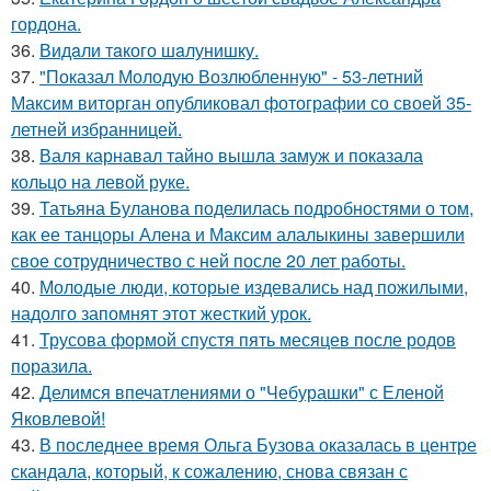
гордона.
36.
Видaли тaкого шaлунишку.
37.
"Показал Молодую Возлюбленную" - 53-летний
Максим виторган опубликовал фотографии со своей 35-
летней избранницей.
38.
Валя карнавал тайно вышла замуж и показала
кольцо на левой руке.
39.
Татьяна Буланова поделилась подробностями о том,
как ее танцоры Алена и Максим алалыкины завершили
свое сотрудничество с ней после 20 лет работы.
40.
Молодые люди, которые издевались над пожилыми,
надолго запомнят этот жесткий урок.
41.
Трусова формой спустя пять месяцев после родов
поразила.
42.
Делимся впечатлениями о "Чебурашки" с Еленой
Яковлевой!
43.
В последнее время Ольга Бузова оказалась в центре
скандала, который, к сожалению, снова связан с