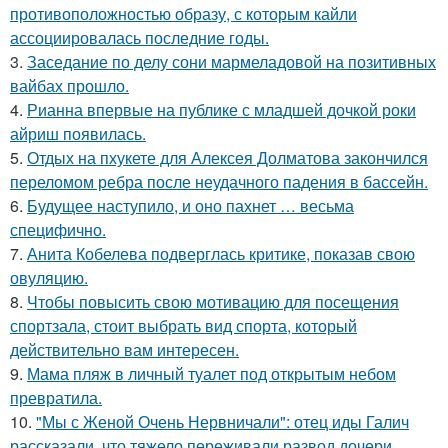
противоположностью образу, с которым кайли
ассоциировалась последние годы.
3.
Заседание по делу сони мармеладовой на позитивных
вайбах прошло.
4.
Рианна впервые на публике с младшей дочкой роки
айриш появилась.
5.
Отдых на пхукете для Алексея Долматова закончился
переломом ребра после неудачного падения в бассейн.
6.
Будущее наступило, и оно пахнет … весьма
специфично.
7.
Анита Кобелева подверглась критике, показав свою
овуляцию.
8.
Чтобы повысить свою мотивацию для посещения
спортзала, стоит выбрать вид спорта, который
действительно вам интересен.
9.
Мама пляж в личный туалет под открытым небом
превратила.
10.
"Мы с Женой Очень Нервничали": отец иды Галич
рассказали, что тяжело переживали развод дочери.