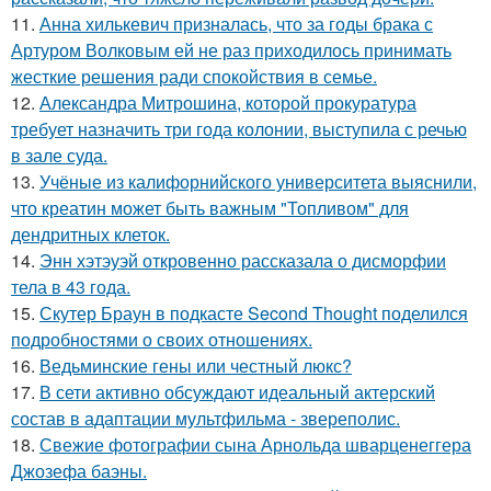
11.
Анна хилькевич призналась, что за годы брака с
Артуром Волковым ей не раз приходилось принимать
жесткие решения ради спокойствия в семье.
12.
Александра Митрошина, которой прокуратура
требует назначить три года колонии, выступила с речью
в зале суда.
13.
Учёные из калифорнийского университета выяснили,
что креатин может быть важным "Топливом" для
дендритных клеток.
14.
Энн хэтэуэй откровенно рассказала о дисморфии
тела в 43 года.
15.
Скутер Браун в подкасте Second Thought поделился
подробностями о своих отношениях.
16.
Ведьминские гены или честный люкс?
17.
В сети активно обсуждают идеальный актерский
состав в адаптации мультфильма - звереполис.
18.
Свежие фотографии сына Арнольда шварценеггера
Джозефа баэны.