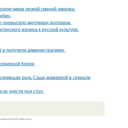
подписчиков резкой сменой имиджа.
нбин.
ие превысило миллиард долларов.
тинского жениха к русской культуре.
 и получили административку.
 северной Кореи.
сполнившая роль Саши мамаевой в сериале
гло унести под стол.
казании обратной гиперссылки.