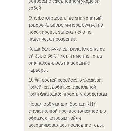
вопросы о ежедневном уходе за
собой
Эта фотография, где знаменитый
тореро Альваро мунера рухнул на
песок арены, запечатлела не
падение, а прозрение.
Когда беллуччи сыграла Клеопатру,
ей было 36-37 лет, и именно тогда
она находилась на вершине
карьеры.
10 хитростей корейского ухода за
кожей: как добиться идеальной
кожи благодаря простым средствам
Новая съёмка для бренда KHY
стала полной противоположностью
образу, с которым кайли
ассоциировалась последние годы.