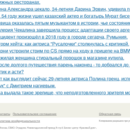
ижных ресторанах.
на Александра цекало, 34-летняя Дарина Эрвин, удивила 
 54 году жизни ушел казахский актер и богатырь Мурат бисе
вица оказалась пятым музыкантом в истории, чье состоян
лерия Чекалина завершила процесс адаптации своего арген
цидент произошёл в 2018 году в городе сегарча, Румыния.
орм хейта: как актриса "Русалочки" столкнулась с критикой.
рни устроили стрим по CS прямо на ходу в прицепе на BMW
жилая женщина стиральный порошок в магазине купила.
осле долгого путешествия парень наконец - то добрался до
тик и асти?
т как выглядит сейчас 29-летняя актриса Полина гренц, и
ук" с Дмитрием нагиевым.
а выдала такое зрелище, что неподготовленного зрителя мо
онтакты
Пользовательское соглашение
Обратная связь
олитика конфидециальности
Копирование разрешено при у
 Москва, СВАО, Отрадное, Нововладыкинский проезд 8 стр.4, Бизнес-центр «Красивый дом»,