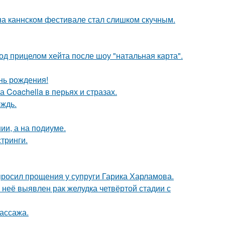
 на каннском фестивале стал слишком скучным.
д прицелом хейта после шоу "натальная карта".
нь рождения!
 Coachella в перьях и стразах.
ождь.
ии, а на подиуме.
тринги.
просил прощения у супруги Гарика Харламова.
у неё выявлен рак желудка четвёртой стадии с
массажа.