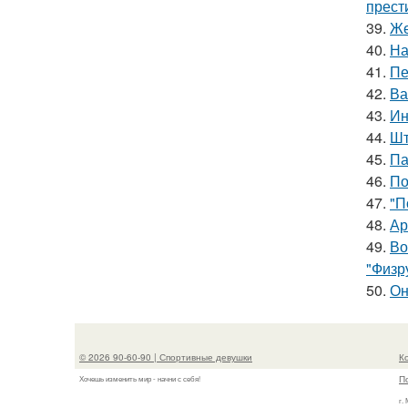
прест
39.
Же
40.
На
41.
Пе
42.
Ва
43.
Ин
44.
Шт
45.
Па
46.
По
47.
"П
48.
Ар
49.
Во
"Физр
50.
Он
© 2026 90-60-90 | Спортивные девушки
К
П
Хочешь изменить мир - начни с себя!
г.