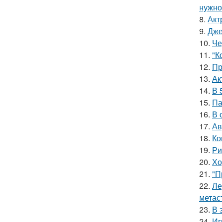
нужно 
8.
Акт
9.
Дже
10.
Че
11.
"К
12.
Пр
13.
Ак
14.
В 
15.
Па
16.
В 
17.
Ав
18.
Ко
19.
Ри
20.
Хо
21.
"П
22.
Ле
метас
23.
В 
24.
Иг