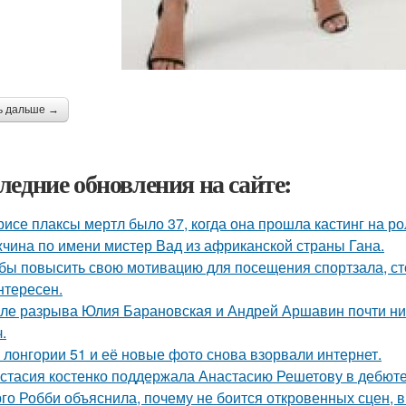
ь дальше →
ледние обновления на сайте:
рисе плаксы мертл было 37, когда она прошла кастинг на р
чина по имени мистер Вад из африканской страны Гана.
бы повысить свою мотивацию для посещения спортзала, сто
нтересен.
ле разрыва Юлия Барановская и Андрей Аршавин почти ниг
.
 лонгории 51 и её новые фото снова взорвали интернет.
стасия костенко поддержала Анастасию Решетову в дебюте
го Робби объяснила, почему не боится откровенных сцен, в 