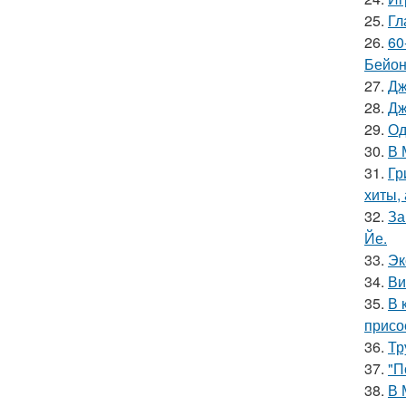
25.
Гл
26.
60
Бейон
27.
Дж
28.
Дж
29.
Од
30.
В 
31.
Гр
хиты,
32.
За
Йе.
33.
Эк
34.
Ви
35.
В 
присо
36.
Тр
37.
"П
38.
В 