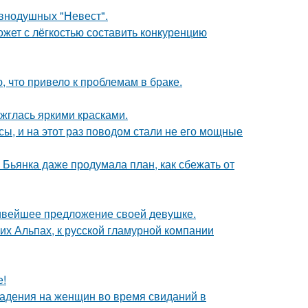
внодушных "Невест".
ожет с лёгкостью составить конкуренцию
 что привело к проблемам в браке.
ажглась яркими красками.
ы, и на этот раз поводом стали не его мощные
Бьянка даже продумала план, как сбежать от
сивейшее предложение своей девушке.
х Альпах, к русской гламурной компании
е!
падения на женщин во время свиданий в