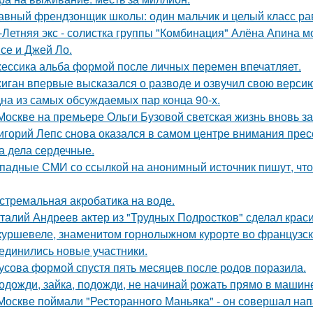
авный френдзонщик школы: один мальчик и целый класс ра
-Летняя экс - солистка группы "Комбинация" Алёна Апина м
се и Джей Ло.
ессика альба формой после личных перемен впечатляет.
иган впервые высказался о разводе и озвучил свою версию,
на из самых обсуждаемых пар конца 90-х.
Москве на премьере Ольги Бузовой светская жизнь вновь з
игорий Лепс снова оказался в самом центре внимания пресс
 а дела сердечные.
падные СМИ со ссылкой на анонимный источник пишут, что 
стремальная акробатика на воде.
талий Андреев актер из "Трудных Подростков" сделал кра
куршевеле, знаменитом горнолыжном курорте во французски
единились новые участники.
усова формой спустя пять месяцев после родов поразила.
одожди, зайка, подожди, не начинай рожать прямо в машин
Москве поймали "Ресторанного Маньяка" - он совершал на