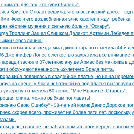
снимать для тех, кто купит билеты".
риса Кристен Стюарт решила, что классический дресс - код
йми Фокс и его возлюбленная элис хакстепп ждут ребенка.
рез жёсткие мучения и сильную боль - к "Оскару".
огда Троллинг Зашел Слишком Далеко": Артемий Лебедев по
ыжки через линию.
триса и бывшая звезда мма джина карано отметила 44-й де
56 Дженнифер Лопес с лёгкостью захватила все внимание на
парацци засняли 37-летнюю ану де Армас без макияжа в д
сети обсуждают внешность 62-летнего Брэда питта.
рора киба появилась в свадебном платье, но не на церемон
нфуз на сцене: у Люси чеботиной из-под платья выглянули с
з уизерспун отметила 50-летие: "Мне Нравится Стареть".
рошая спина, можно рыбкам поплавать!
ризнаю Свою Ошибку" - 38-летний комик Денис Дорохов по
рчек, скорее всего, проживёт не более пяти лет, поскольку 
тазами.
этом деле, главное, не забыть помыть ноги перед сеансом 
ра на выживание: месть за миллион.