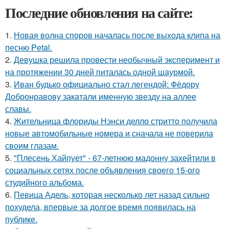
Последние обновления на сайте:
1.
Новая волна споров началась после выхода клипа на
песню Petal.
2.
Девушка решила провести необычный эксперимент и
на протяжении 30 дней питалась одной шаурмой.
3.
Иван будько официально стал легендой: Фёдору
Добронравову закатали именную звезду на аллее
славы.
4.
Жительница флориды Нэнси делло стритто получила
новые автомобильные номера и сначала не поверила
своим глазам.
5.
"Плесень Хайпует" - 67-летнюю мадонну захейтили в
социальных сетях после объявления своего 15-ого
студийного альбома.
6.
Певица Адель, которая несколько лет назад сильно
похудела, впервые за долгое время появилась на
публике.