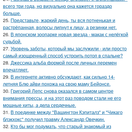
всего три года, но визуально она кажется гораздо
больше.
25.
Представьте, жаркий день, ты вся потненькая и
растрёпанная, волосы липнут к лицу, а резинки нет.
26.
В японском зоопарке новая звезда - макак с нелёгкой
судьбой.
27.
Уровень заботы, который мы заслужили - или просто
самый изощренный способ устроить потоп в спальне?
28.
Джессика альба формой после личных перемен
впечатляет.
29.
В интернете активно обсуждают, как сильно 14-
летняя Блю айви похожа на свою маму Бейонсе.
30.
Григорий Лепс снова оказался в самом центре
внимания прессы, и на этот раз поводом стали не его
мощные хиты, а дела сердечные.
31.
В поединке между "Вашингтон Кэпиталз" и "Чикаго
блэкхокс" получил травму Александр Овечкин.
32.
Кто бы мог подумать, что старый знакомый из