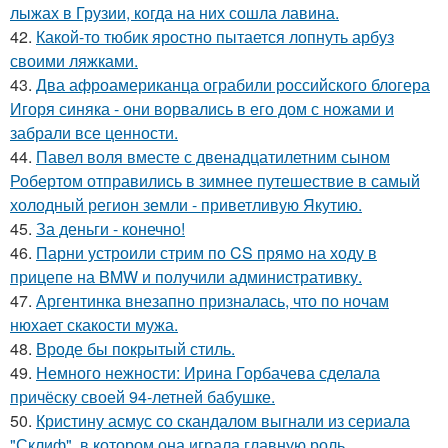
лыжах в Грузии, когда на них сошла лавина.
42.
Какой-то тюбик яростно пытается лопнуть арбуз
своими ляжками.
43.
Два афроамериканца ограбили российского блогера
Игоря синяка - они ворвались в его дом с ножами и
забрали все ценности.
44.
Павел воля вместе с двенадцатилетним сыном
Робертом отправились в зимнее путешествие в самый
холодный регион земли - приветливую Якутию.
45.
За деньги - конечно!
46.
Парни устроили стрим по CS прямо на ходу в
прицепе на BMW и получили административку.
47.
Аргентинка внезапно призналась, что по ночам
нюхает скакости мужа.
48.
Вроде бы покрытый стиль.
49.
Немного нежности: Ирина Горбачева сделала
причёску своей 94-летней бабушке.
50.
Кристину асмус со скандалом выгнали из сериала
"Склиф", в котором она играла главную роль.