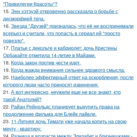
"Привилегии Красоты"?
15.
Энн хэтэуэй откровенно рассказала о борьбе с
дисморфией тела.
16.
Звезда "Друзей" призналась, что её не воспринимали
всерьез и считали, что попасть в сериал ей "просто
повезло".
17.
Платье с декольте и кабриолет: дочь Кристины
Орбакайте отметила 14-летие в Майами.
18.
Когда закон против чести идет.
19.
Когда жажда внимания сильнее здравого смысла.
20.
Наиболее эффективный ответ на оскорбления, после
которого люди часто приносят извинения.
21.
А вот интересно, неужели еще не все знают, кто
такой Анатолий?
22.
Райан Рейнольдс планирует выкупить права на
продолжение фильма для Блейк лайвли.
23.
11-Летняя дочь Тимати уже начала копить на свою
мечту - квартиру.
24.
Разница в возрасте между Элизабет и близняшками -