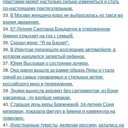
приставки может настолько сильно измениться и стать
по-настоящему притягательным.
33.
В Москве женщина едва не выбросилась из такси во
время движения.
34.
57-Летняя Светлана Бондарчук в откровенном
бикини отдыхает на гоа с семьей.
35.
Сказал жене: "Я на Баскет".
36.
В Иркутске произошло возгорание автомобиля, в
котором находился запертый ребенок.
37.
Юлия Высоцкая о состоянии дочери.
38.
Она давно вышла за рамки образа Леры и стала
одной из самых узнаваемых и стильных актрис
российского кино и телевидения.
39.
Энджи вынесла вердикт без сантиментов: из Бони
наездница - ну вообще никакая.
40.
Старшая дочь веры Брежневой, 24-летняя Соня
киперман, показала фигуру в бикини и намекнула на
помолвку.
41.
Иностранные туристы, включая россиян, катались на