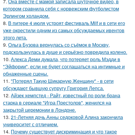
7.
Она вместе с мамой записала шуточное видео, в
котором сравнила себя с норвежским футболистом
Эрлингом холандом.
8.
В питере 4 июля устроят фестиваль Milf и в сети его
уже окрестили одним из самых обсуждаемых ивентов
этого лета.
9.
Ольга Бузова вернулась со съёмок в Москву,
подскользнулась в душе и серьёзно повредила колено.
10.
Алекса Деми думала, что потеряет роль Мэдди в
"Эйфории", если не будет соглашаться на интимные и
обнаженные сцены.
11.
"Потерял Такую Шикарную Женщину" - в сети
обсуждают бывшую супругу Григория Лепса.
12.
Айзек хемпстед - Райт, известный по роли брана
старка в сериале "Игра Престолов", женился на
закрытой церемонии в Лондоне.
13.
21-Летняя дочь Анны седоковой Алина закончила
университет с отличием.
14.
Почему существует дискриминация и что такое