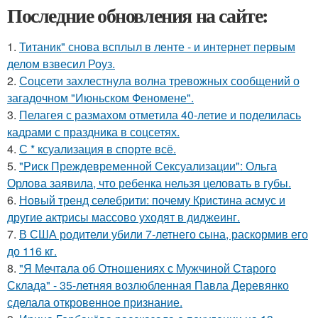
Последние обновления на сайте:
1.
Титаник" снова всплыл в ленте - и интернет первым
делом взвесил Роуз.
2.
Соцсети захлестнула волна тревожных сообщений о
загадочном "Июньском Феномене".
3.
Пелагея с размахом отметила 40-летие и поделилась
кадрами с праздника в соцсетях.
4.
С * ксуализация в спорте всё.
5.
"Риск Преждевременной Сексуализации": Ольга
Орлова заявила, что ребенка нельзя целовать в губы.
6.
Новый тренд селебрити: почему Кристина асмус и
другие актрисы массово уходят в диджеинг.
7.
В США родители убили 7-летнего сына, раскормив его
до 116 кг.
8.
"Я Мечтала об Отношениях с Мужчиной Старого
Склада" - 35-летняя возлюбленная Павла Деревянко
сделала откровенное признание.