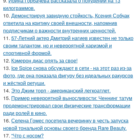
9.
Ирина Горбачёва рассказала о похудении на 13
килограммов.
10.
Демонстрируя завидную стойкость, Ксения Собчак
ответила на критику своей внешности, напомнив
подписчикам о важности внутренних ценностей.
11.
57-Летний актер Дмитрий нагиев известен не только
своим талантом, но и невероятной харизмой и
спортивной формой.
12.
Кэмерон диас опять за свое!
13.
Ice Spice снова обсуждают в сети - на этот раз из-за
фото, где она показала фигуру без идеальных ракурсов
и жёсткой ретуши.
14.
Это Джим торп - американский легкоатлет.
15.
Пример невероятной выносливости: Ченнинг татум
продемонстрировал свои физические трансформации
ради ролей в кино.
16.
Селена Гомес посетила вечеринку в честь запуска
новой тональной основы своего бренда Rare Beauty.
17.
"Что с носом?