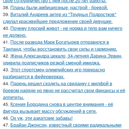
свое сотрудничество с ней после 20 лет работы.
38.
Планы были амбициозные, настрой - боевой.
39.
Виталий Андреев актер из "Трудных Подростков"
сделал красивейшее предложение своей девушке.
40.
Почему плоский живот - не норма и тело вам ничего
не должно.
41.
После развода Марк Богатырев отправился в
Таиланд, чтобы восстановить свои силы и гармонию.
42.
Жена Александра цекало, 34-летняя Дарина Эрвин,
удивила подписчиков резкой сменой имиджа.
43.
Этот спортсмен олимпийских игр прекрасно
разбирается в фейерверках.
44.
Парень решил сходить на свиданку с милфой в
боевом наряде но явно не рассчитал свои финансы и её
аппетиты.
45.
Ксения Бородина снова в центре внимания - её
фигура вызывает массу обсуждений в сети.
46.
Ох уж, эти азиатские забавы!
47.
Брайан Джонсон, известный своими радикальными