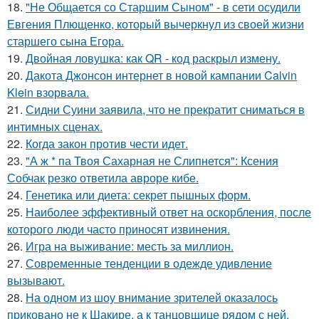
18.
"Не Общается со Старшим Сыном" - в сети осудили
Евгения Плющенко, который вычеркнул из своей жизни
старшего сына Егора.
19.
Двойная ловушка: как QR - код раскрыл измену.
20.
Дакота Джонсон интернет в новой кампании Calvin
Klein взорвала.
21.
Сидни Суини заявила, что не прекратит сниматься в
интимных сценах.
22.
Когда закон против чести идет.
23.
"А ж * па Твоя Сахарная не Слипнется": Ксения
Собчак резко ответила авроре кибе.
24.
Генетика или диета: секрет пышных форм.
25.
Наиболее эффективный ответ на оскорбления, после
которого люди часто приносят извинения.
26.
Игра на выживание: месть за миллион.
27.
Современные тенденции в одежде удивление
вызывают.
28.
На одном из шоу внимание зрителей оказалось
приковано не к Шакире, а к танцовщице рядом с ней.