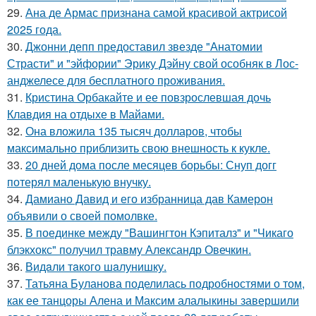
29.
Ана де Армас признана самой красивой актрисой
2025 года.
30.
Джонни депп предоставил звезде "Анатомии
Страсти" и "эйфории" Эрику Дэйну свой особняк в Лос-
анджелесе для бесплатного проживания.
31.
Кристина Орбакайте и ее повзрослевшая дочь
Клавдия на отдыхе в Майами.
32.
Она вложила 135 тысяч долларов, чтобы
максимально приблизить свою внешность к кукле.
33.
20 дней дома после месяцев борьбы: Снуп догг
потерял маленькую внучку.
34.
Дамиано Давид и его избранница дав Камерон
объявили о своей помолвке.
35.
В поединке между "Вашингтон Кэпиталз" и "Чикаго
блэкхокс" получил травму Александр Овечкин.
36.
Видaли тaкого шaлунишку.
37.
Татьяна Буланова поделилась подробностями о том,
как ее танцоры Алена и Максим алалыкины завершили