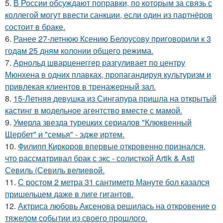
5.
В России обсуждают поправки, по которым за связь с
коллегой могут ввести санкции, если один из партнёров
состоит в браке.
6.
Ранее 27-летнюю Ксению Белоусову приговорили к 3
годам 25 дням колонии общего режима.
7.
Арнольд шварценеггер разгуливает по центру
Мюнхена в одних плавках, пропагандируя культуризм и
привлекая клиентов в тренажерный зал.
8.
15-Летняя девушка из Сингапура пришла на открытый
кастинг в модельное агентство вместе с мамой.
9.
Умерла звезда турецких сериалов "Клюквенный
Щербет" и "семья" - эдже иртем.
10.
Филипп Киркоров впервые откровенно признался,
что рассматривал брак с экс - солисткой Artik & Asti
Севиль (Севиль велиевой.
11.
С ростом 2 метра 31 сантиметр Мануте бол казался
пришельцем даже в лиге гигантов.
12.
Актриса любовь Аксенова решилась на откровение о
тяжелом событии из своего прошлого.