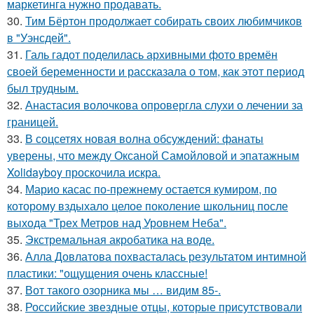
маркетинга нужно продавать.
30.
Тим Бёртон продолжает собирать своих любимчиков
в "Уэнсдей".
31.
Галь гадот поделилась архивными фото времён
своей беременности и рассказала о том, как этот период
был трудным.
32.
Анастасия волочкова опровергла слухи о лечении за
границей.
33.
В соцсетях новая волна обсуждений: фанаты
уверены, что между Оксаной Самойловой и эпатажным
Xolidayboy проскочила искра.
34.
Марио касас по-прежнему остается кумиром, по
которому вздыхало целое поколение школьниц после
выхода "Трех Метров над Уровнем Неба".
35.
Экстремальная акробатика на воде.
36.
Алла Довлатова похвасталась результатом интимной
пластики: "ощущения очень классные!
37.
Вот такого озорника мы … видим 85-.
38.
Российские звездные отцы, которые присутствовали