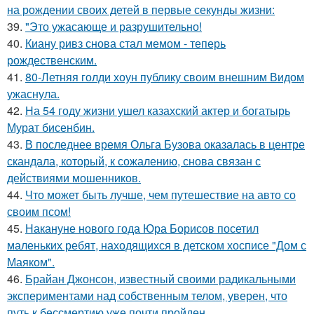
на рождении своих детей в первые секунды жизни:
39.
"Это ужасающе и разрушительно!
40.
Киану ривз снова стал мемом - теперь
рождественским.
41.
80-Летняя голди хоун публику своим внешним Видом
ужаснула.
42.
На 54 году жизни ушел казахский актер и богатырь
Мурат бисенбин.
43.
В последнее время Ольга Бузова оказалась в центре
скандала, который, к сожалению, снова связан с
действиями мошенников.
44.
Что может быть лучше, чем путешествие на авто со
своим псом!
45.
Накануне нового года Юра Борисов посетил
маленьких ребят, находящихся в детском хосписе "Дом с
Маяком".
46.
Брайан Джонсон, известный своими радикальными
экспериментами над собственным телом, уверен, что
путь к бессмертию уже почти пройден.