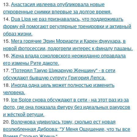
13.
Анастасия ивлеева опубликовала новые
откровенные снимки впервые за долгое время.
14.
Dua Lipa не раз признавалась, что поддерживать
форму ей помогают регулярные тренировки и активный
образ жизни.
15.
Мега горячие Эрин Мориарти и Карен фукухара, в
новой фотосессии, подогрели интерес к финалу пацаны.
16.
Жена влада соколовского неожиданно оправдала
его измены Рите дакоте.
17.
"Потерял Такую Шикарную Женщину" - в сети
обсуждают бывшую супругу Григория Лепса.
18.
Иногда одна цель может полностью изменить
человека.
19.
Ice Spice снова обсуждают в сети - на этот раз из-за
фото, где она показала фигуру без идеальных ракурсов
и жёсткой ретуши.
20.
Волочкова удивилась тому, сколько ест новая
возлюбленная Диброва: "У Меня Ощущение, что ты все
Время Столько Жрешь".