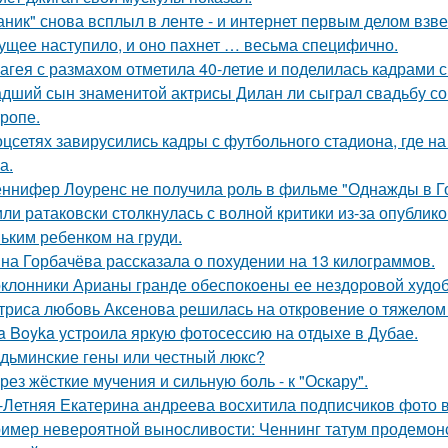
аник" снова всплыл в ленте - и интернет первым делом взве
ущее наступило, и оно пахнет … весьма специфично.
агея с размахом отметила 40-летие и поделилась кадрами с
дший сын знаменитой актрисы Дилан ли сыграл свадьбу со
тропе.
оцсетях завирусились кадры с футбольного стадиона, где н
а.
ннифер Лоуренс не получила роль в фильме "Однажды в Го
ли ратаковски столкнулась с волной критики из-за опублико
ьким ребенком на груди.
на Горбачёва рассказала о похудении на 13 килограммов.
клонники Арианы гранде обеспокоены ее нездоровой худобо
триса любовь Аксенова решилась на откровение о тяжелом 
a Boyka устроила яркую фотосессию на отдыхе в Дубае.
дьминские гены или честный люкс?
рез жёсткие мучения и сильную боль - к "Оскару".
-Летняя Екатерина андреева восхитила подписчиков фото в
имер невероятной выносливости: Ченнинг татум продемон