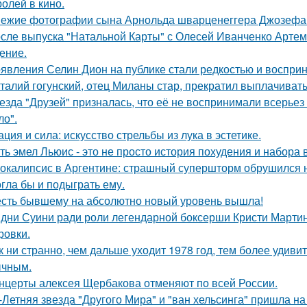
ролей в кино.
ежие фотографии сына Арнольда шварценеггера Джозефа
сле выпуска "Натальной Карты" с Олесей Иванченко Артеми
ение.
явления Селин Дион на публике стали редкостью и восприн
талий гогунский, отец Миланы стар, прекратил выплачиват
езда "Друзей" призналась, что её не воспринимали всерьез 
ло".
ация и сила: искусство стрельбы из лука в эстетике.
ть эмел Льюис - это не просто история похудения и набора 
окалипсис в Аргентине: страшный супершторм обрушился н
гла бы и подыграть ему.
сть бывшему на абсолютно новый уровень вышла!
дни Суини ради роли легендарной боксерши Кристи Марти
ровки.
к ни странно, чем дальше уходит 1978 год, тем более удивит
чным.
нцерты алексея Щербакова отменяют по всей России.
-Летняя звезда "Другого Мира" и "ван хельсинга" пришла н