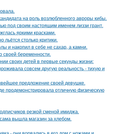
овала.
кандидата на роль возлюбленного авроры кибы.
елью под своим настоящим именем лиззи грант.
ажглась яркими красками.
о льётся столько критики.
лы и накопил в себе не сахар, а камни.
о своей беременности.
нии своих детей в первые секунды жизни:
проживала совсем другую реальность - тихую и
сивейшее предложение своей девушке.
где продемонстрировала отличную физическую
подписчиков резкой сменой имиджа.
 сама вышла магазин за хлебом.
ка - они ворвались в его дом с ножами и