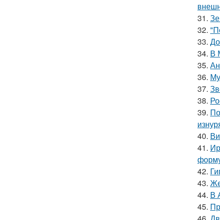
внешн
31.
Зе
32.
"П
33.
До
34.
В 
35.
Ан
36.
Му
37.
Зв
38.
Ро
39.
По
изнур
40.
Ви
41.
Ир
форму
42.
Ги
43.
Же
44.
В 
45.
Пр
46.
Дв