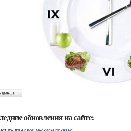
ь дальше →
ледние обновления на сайте:
ист джиган свои мускулы показал.