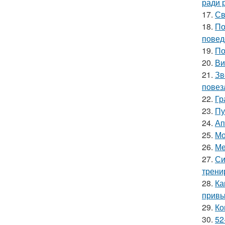
ради 
17.
Св
18.
По
повед
19.
По
20.
Ви
21.
Зв
повез
22.
Гр
23.
Пу
24.
Ап
25.
Мо
26.
Ме
27.
Си
трени
28.
Ка
привы
29.
Ко
30.
52