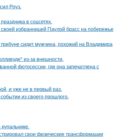
сил Роуз.
 праздника в соцсетях.
 своей избранницей Паулой брасс на побережье
а трибуне сидит мужчина, похожий на Владимира
лливуде" из-за внешности.
ванной фотосессии, где она запечатлена с
й, и уже не в первый раз.
событии из своего прошлого.
 купальнике.
стрировал свои физические трансформации