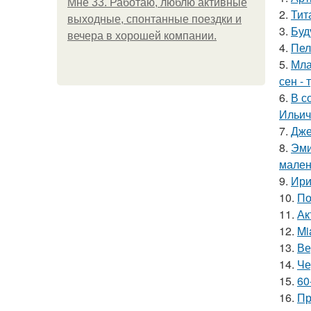
Мне 33. Работаю, люблю активные
2.
Тит
выходные, спонтанные поездки и
3.
Буд
вечера в хорошей компании.
4.
Пел
5.
Мла
сен - 
6.
В с
Ильич
7.
Дже
8.
Эми
мален
9.
Ири
10.
По
11.
Ак
12.
Mi
13.
Ве
14.
Че
15.
60
16.
Пр