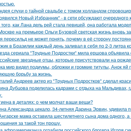
остью.
ндея слухи о тайной свадьбе с томом холландом спровоцир
оявился Новый Избранник" - в сети обсуждают очередного 
 того, как Лана дель рей стала певицей, она работала мод
Москве на премьере Ольги Бузовой светская жизнь вновь з
я пересильд не может понять, почему в её сторону постоянн
жик в Бразилии каждый день заливал в себя по 2-3 литра ко
езда сериала "Трудные Подростки" мила ершова объявила 
ссийские звездные отцы, которые присутствовали на рожде
ка мир видел подиумы, обложки и громкие титулы, Анок яй 
яющую борьбу за жизнь.
талий Андреев актер из "Трудных Подростков" сделал кра
ина Дубцова поделилась кадрами с отдыха на Мальдивах, 
.
гиена в деталях: о чем молчат ваши вещи?
на Александра цекало, 34-летняя Дарина Эрвин, удивила 
Ангарске мама оставила шестилетнего сына дома одного, а
ощения за такой тон прошу.
а афроамериканца ограбили российского блогера Игоря синя