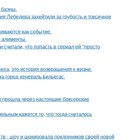
 баэны.
я Лебедева захейтили за грубость и токсичное
имаются как событие.
ь алименты.
и считали, что попасть в сериал ей "просто
веса, это история возвращения к жизни.
а город хенераль вильегас.
н прошла через настоящие боксерские
ельным кажется то, что тогда считалось
а тв - шоу и шокировала поклонников своей новой