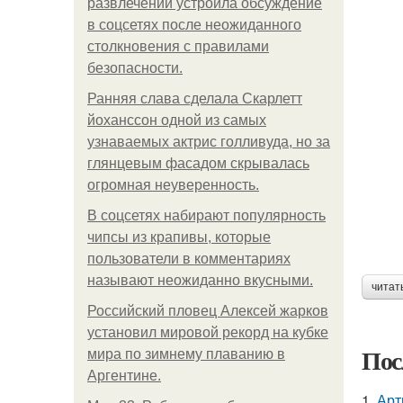
развлечений устроила обсуждение
в соцсетях после неожиданного
столкновения с правилами
безопасности.
Ранняя слава сделала Скарлетт
йоханссон одной из самых
узнаваемых актрис голливуда, но за
глянцевым фасадом скрывалась
огромная неуверенность.
В соцсетях набирают популярность
чипсы из крапивы, которые
пользователи в комментариях
называют неожиданно вкусными.
читат
Российский пловец Алексей жарков
установил мировой рекорд на кубке
Пос
мира по зимнему плаванию в
Аргентине.
1.
Арт