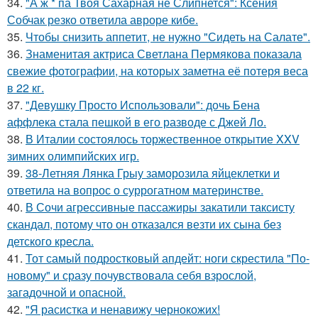
34.
"А ж * па Твоя Сахарная не Слипнется": Ксения
Собчак резко ответила авроре кибе.
35.
Чтобы снизить аппетит, не нужно "Сидеть на Салате".
36.
Знаменитая актриса Светлана Пермякова показала
свежие фотографии, на которых заметна её потеря веса
в 22 кг.
37.
"Девушку Просто Использовали": дочь Бена
аффлека стала пешкой в его разводе с Джей Ло.
38.
В Италии состоялось торжественное открытие XXV
зимних олимпийских игр.
39.
38-Летняя Лянка Грыу заморозила яйцеклетки и
ответила на вопрос о суррогатном материнстве.
40.
В Сочи агрессивные пассажиры закатили таксисту
скандал, потому что он отказался везти их сына без
детского кресла.
41.
Тот самый подростковый апдейт: ноги скрестила "По-
новому" и сразу почувствовала себя взрослой,
загадочной и опасной.
42.
"Я расистка и ненавижу чернокожих!