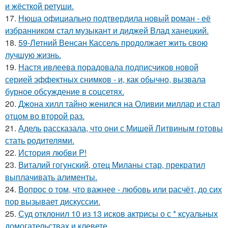
и жёсткой ретуши.
17.
Нюша официально подтвердила новый роман - её
избранником стал музыкант и диджей Влад ханецкий.
18.
59-Летний Венсан Кассель продолжает жить свою
лучшую жизнь.
19.
Настя ивлеева порадовала подписчиков новой
серией эффектных снимков - и, как обычно, вызвала
бурное обсуждение в соцсетях.
20.
Джона хилл тайно женился на Оливии миллар и стал
отцом во второй раз.
21.
Адель рассказала, что они с Мишей Литвиным готовы
стать родителями.
22.
История любви P!
23.
Виталий гогунский, отец Миланы стар, прекратил
выплачивать алименты.
24.
Вопрос о том, что важнее - любовь или расчёт, до сих
пор вызывает дискуссии.
25.
Суд отклонил 10 из 13 исков актрисы о с * ксуальных
домогательствах и клевете.