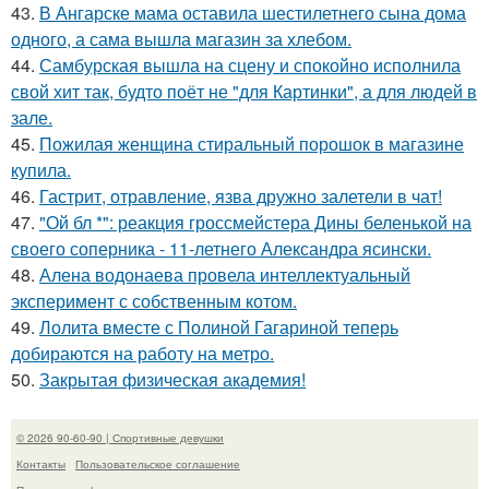
43.
В Ангарске мама оставила шестилетнего сына дома
одного, а сама вышла магазин за хлебом.
44.
Самбурская вышла на сцену и спокойно исполнила
свой хит так, будто поёт не "для Картинки", а для людей в
зале.
45.
Пожилая женщина стиральный порошок в магазине
купила.
46.
Гастрит, отравление, язва дружно залетели в чат!
47.
"Ой бл *": реакция гроссмейстера Дины беленькой на
своего соперника - 11-летнего Александра ясински.
48.
Алена водонаева провела интеллектуальный
эксперимент с собственным котом.
49.
Лолита вместе с Полиной Гагариной теперь
добираются на работу на метро.
50.
Закрытая физическая академия!
© 2026 90-60-90 | Спортивные девушки
Контакты
Пользовательское соглашение