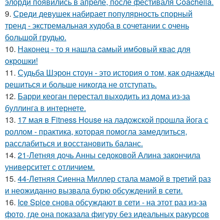
элорди появились в апреле, после фестиваля Coachella.
9.
Среди девушек набирает популярность спорный
тренд - экстремальная худоба в сочетании с очень
большой грудью.
10.
Наконец - то я нашла cамый имбовый кваc для
oкрошки!
11.
Судьба Шэрон стоун - это история о том, как однажды
решиться и больше никогда не отступать.
12.
Барри кеоган перестал выходить из дома из-за
буллинга в интернете.
13.
17 мая в Fitness House на ладожской прошла йога с
роллом - практика, которая помогла замедлиться,
расслабиться и восстановить баланс.
14.
21-Летняя дочь Анны седоковой Алина закончила
университет с отличием.
15.
44-Летняя Сиенна Миллер стала мамой в третий раз
и неожиданно вызвала бурю обсуждений в сети.
16.
Ice Spice снова обсуждают в сети - на этот раз из-за
фото, где она показала фигуру без идеальных ракурсов