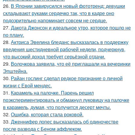
26.
В Японии завирусился новый фототренд: девушки
складывают руками сердечко так, что в кадре оно
подозрительно напоминает совсем не сердце.
27.
Дакота Джонсон и идеальное утро, которое пошло не
по плану.
28.
Актриса Эвелина бледанс высказалась в поддержку
введения шестидневной рабочей недели, подчеркнув,
что высокий доход требует серьёзной отдачи.
29.
Волочкова заявила, что её приглашали на вечеринки
Эпштейна.
30.
Райан гослинг сделал редкое признание о личной
жизни с Евой мендес.
31.
Карамель на палочке. Парень решил
поэкспериментировать и обмакнул луковицу на палочке
в карамель, думая, что получится десерт мечты.
32.
Ошибка, которая стала роковой.
33.
Дженнифер лопес высказалась об одиночестве
после развода с Беном аффлеком.