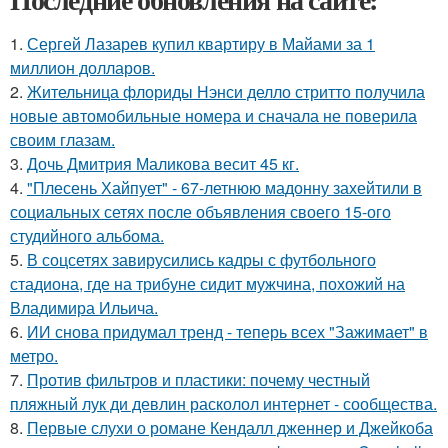
1.
Сергей Лазарев купил квартиру в Майами за 1
миллион долларов.
2.
Жительница флориды Нэнси делло стритто получила
новые автомобильные номера и сначала не поверила
своим глазам.
3.
Дочь Дмитрия Маликова весит 45 кг.
4.
"Плесень Хайпует" - 67-летнюю мадонну захейтили в
социальных сетях после объявления своего 15-ого
студийного альбома.
5.
В соцсетях завирусились кадры с футбольного
стадиона, где на трибуне сидит мужчина, похожий на
Владимира Ильича.
6.
ИИ снова придумал тренд - теперь всех "Зажимает" в
метро.
7.
Против фильтров и пластики: почему честный
пляжный лук ди девлин расколол интернет - сообщества.
8.
Первые слухи о романе Кендалл дженнер и Джейкоба