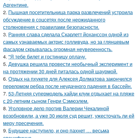
Аргентине.
2.
Пышная посетительница парка развлечений устроила
обсуждение в соцсетях после неожиданного
столкновения с правилами безопасности.
3.
Ранняя слава сделала Скарлетт йоханссон одной из
самых узнаваемых актрис голливуда, но за глянцевым
фасадом скрывалась огромная неуверенность.
4.
"Я тебе билет и гостиницу оплачу.
5.
Девушка решила провести необычный эксперимент и
на протяжении 30 дней питалась одной шаурмой.
6.
Отдых на пхукете для Алексея Долматова закончился
переломом ребра после неудачного падения в бассейн.
7.
53-Летняя супермодель хайди клум отдыхает на пляже
с 20-летним сыном Генри Сэмюэлем.
8.
Уголовное дело против Валерии Чекалиной
возобновили, а уже 30 июля суд решит, ужесточать ли ей
меру пресечения.
9.
Будущее наступило, и оно пахнет … весьма
специфично.