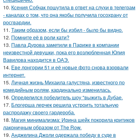
10.
Ксения Собчак пошутила в ответ на слухи в телеграм
- каналах о том, что она якобы получила госохрану от
росгвардии.
11.
Таким образом, если бы избил - было бы видно.
12.
Помните её в роли кати?
13.
Павла Дурова заметили в Париже в компании
неизвестной девушки, пока его возлюбленная Юлия
Вавилова находится в ОАЭ.
14.
Еве лонгории 51 и её новые фото снова взорвали
интернет.
15.
Личная жизнь Михаила галустяна, известного по
комедийным ролям, кардинально изменилась.
16.
Определился победитель шоу "выжить в Дубае.
17.
Блогерша лерчек решила устроить тотальную
распродажу своего гардероба.
18.
Магия минимализма: Ирина шейк покорила критиков
лаконичным образом от The Row.
19.
Анджелина Джоли одержала победу в суде в