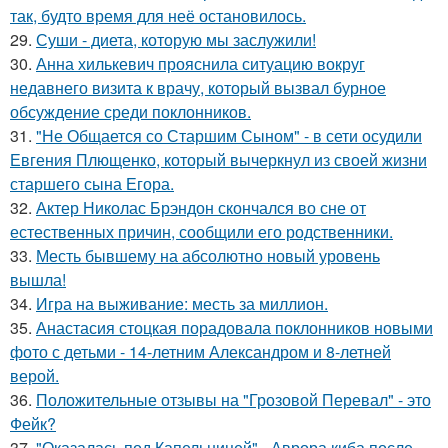
так, будто время для неё остановилось.
29.
Суши - диета, которую мы заслужили!
30.
Анна хилькевич прояснила ситуацию вокруг
недавнего визита к врачу, который вызвал бурное
обсуждение среди поклонников.
31.
"Не Общается со Старшим Сыном" - в сети осудили
Евгения Плющенко, который вычеркнул из своей жизни
старшего сына Егора.
32.
Актер Николас Брэндон скончался во сне от
естественных причин, сообщили его родственники.
33.
Месть бывшему на абсолютно новый уровень
вышла!
34.
Игра на выживание: месть за миллион.
35.
Анастасия стоцкая порадовала поклонников новыми
фото с детьми - 14-летним Александром и 8-летней
верой.
36.
Положительные отзывы на "Грозовой Перевал" - это
Фейк?
37.
"Оказалась под Капельницей" - Аврора киба после