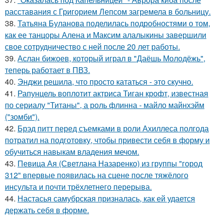
расставания с Григорием Лепсом загремела в больницу.
38.
Татьяна Буланова поделилась подробностями о том,
как ее танцоры Алена и Максим алалыкины завершили
свое сотрудничество с ней после 20 лет работы.
39.
Аслан бижоев, который играл в "Даёшь Молодёжь",
теперь работает в ПВЗ.
40.
Энджи решила, что просто кататься - это скучно.
41.
Рапунцель воплотит актриса Тиган крофт, известная
по сериалу "Титаны", а роль флинна - майло майнхэйм
("зомби").
42.
Брэд питт перед съемками в роли Ахиллеса полгода
потратил на подготовку, чтобы привести себя в форму и
обучиться навыкам владения мечом.
43.
Певица Ая (Светлана Назаренко) из группы "город
312" впервые появилась на сцене после тяжёлого
инсульта и почти трёхлетнего перерыва.
44.
Настасья самубрская призналась, как ей удается
держать себя в форме.