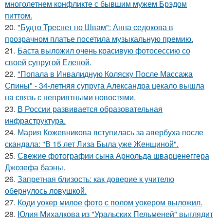
многолетнем конфликте с бывшим мужем Брэдом
питтом.
20.
"Будто Треснет по Швам": Анна седокова в
прозрачном платье посетила музыкальную премию.
21.
Баста выложил очень красивую фотосессию со
своей супругой Еленой.
22.
"Попала в Инвалидную Коляску После Массажа
Спины" - 34-летняя супруга Александра цекало вышла
на связь с неприятными новостями.
23.
В России развивается образовательная
инфраструктура.
24.
Мария Кожевникова вступилась за авербуха после
скандала: "В 15 лет Лиза Была уже Женщиной".
25.
Свежие фотографии сына Арнольда шварценеггера
Джозефа баэны.
26.
Запретная близость: как доверие к учителю
обернулось ловушкой.
27.
Коди уокер милое фото с полом уокером выложил.
28.
Юлия Михалкова из "Уральских Пельменей" выглядит