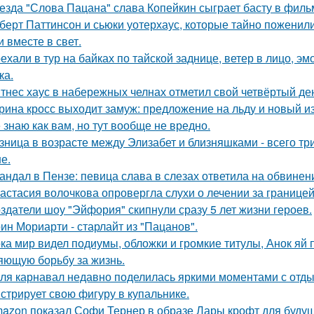
езда "Слова Пацана" слава Копейкин сыграет басту в филь
берт Паттинсон и сьюки уотерхаус, которые тайно поженил
 вместе в свет.
ехали в тур на байках по тайской заднице, ветер в лицо, э
ка.
тнес хаус в набережных челнах отметил свой четвёртый ден
рина кросс выходит замуж: предложение на льду и новый и
 знаю как вам, но тут вообще не вредно.
зница в возрасте между Элизабет и близняшками - всего три
е.
андал в Пензе: певица слава в слезах ответила на обвинен
астасия волочкова опровергла слухи о лечении за границей
здатели шоу "Эйфория" скипнули сразу 5 лет жизни героев.
ин Мориарти - старлайт из "Пацанов".
ка мир видел подиумы, обложки и громкие титулы, Анок яй 
яющую борьбу за жизнь.
ля карнавал недавно поделилась яркими моментами с отдых
стрирует свою фигуру в купальнике.
azon показал Софи Тернер в образе Лары крофт для будущ