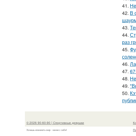
41.
Не
42.
В 
шаур
43.
Те
44.
Ст
раз гр
45.
Фу
солен
46.
Ла
47.
67
48.
Не
49.
"В
50.
Кэ
публи
© 2026 90-60-90 | Спортивные девушки
К
П
Хочешь изменить мир - начни с себя!