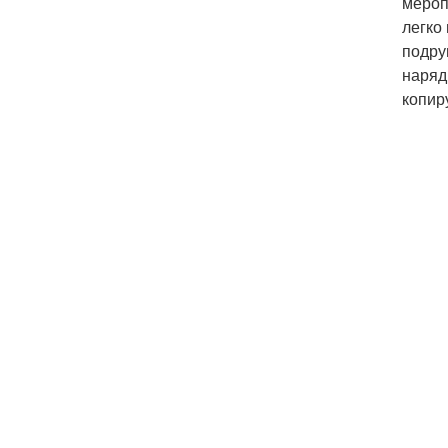
мероп
легко
подру
наряд
копир