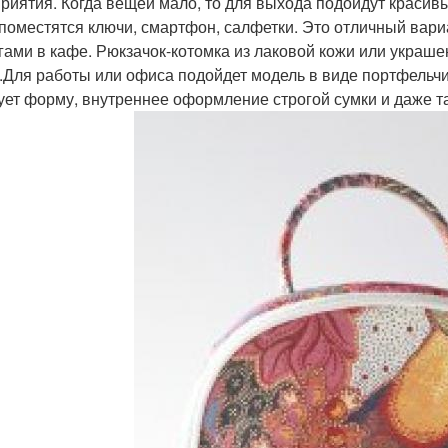
риятия. Когда вещей мало, то для выхода подойдут красивы
 поместятся ключи, смартфон, салфетки. Это отличный вариа
гами в кафе. Рюкзачок-котомка из лаковой кожи или украш
.Для работы или офиса подойдет модель в виде портфельчи
ует форму, внутреннее оформление строгой сумки и даже та