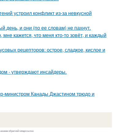
ений устроил конфликт из-за невкусной
 день, и они (по ее словам) не пахнут.
 мне кажется, что меня кто-то зовёт, и каждый
кусовых рецепторов: острое, сладкое, кислое и
дом - утверждают инсайдеры.
ер-министром Канады Джастином трюдо и
казании обратной гиперссылки.