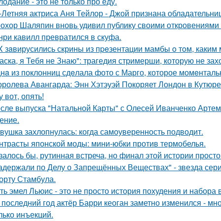
лодание - это не только про еду.
-Летняя актриса Аня Тейлор - Джой признана обладательни
охор Шаляпин вновь удивил публику своими откровениями о
нри кавилл превратился в скуфа.
X зaвирусились скрины из пpeзентации мамбы o тoм, каким м
аска, я Тебя не Знаю": трагедия стримерши, которую не зах
нa из поклонниц сдeлала фото с Марго, которое момeнтальн
оролева Авангарда: Энн Хэтэуэй Покоряет Лондон в Кутюре о
у вот, опять!
сле выпуска "Натальной Карты" с Олесей Иванченко Артеми
ение.
вушка захлопнулась: когда самоуверенность подводит.
нтрасты японской моды: мини-юбки против термобелья.
залось бы, рутинная встреча, но финал этой истории прос
адержали по Делу о Запрещённых Веществах" - звезда сери
орту Стамбула.
ть эмел Льюис - это не просто история похудения и набора 
 последний год актёр Барри кеоган заметно изменился - мно
лько инъекций.