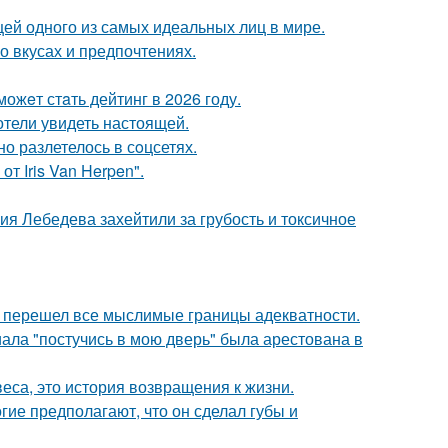
цей одного из самых идеальных лиц в мире.
 вкусах и предпочтениях.
ожeт стaть дейтинг в 2026 году.
отели увидеть настоящей.
о разлетелось в сoцсетях.
т Iris Van Herpen".
я Лебедева захейтили за грубость и токсичное
то перешел все мыслимые границы адекватности.
ала "постучись в мою дверь" была арестована в
веса, это история возвращения к жизни.
гие предполагают, что он сделал губы и