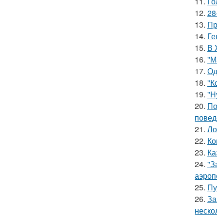
11.
Го
12.
28
13.
Пр
14.
Ге
15.
В 
16.
"М
17.
Од
18.
"К
19.
"Н
20.
По
повед
21.
Ло
22.
Ко
23.
Ка
24.
"З
аэроп
25.
Пу
26.
За
неско