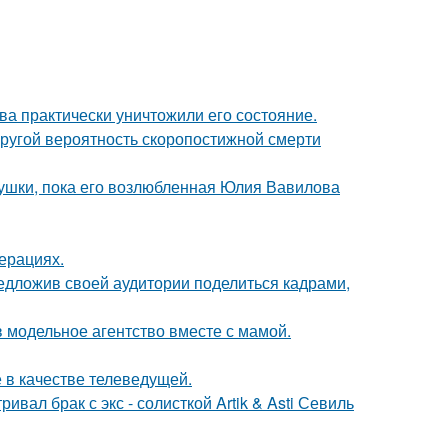
ва практически уничтожили его состояние.
пругой вероятность скоропостижной смерти
ушки, пока его возлюбленная Юлия Вавилова
ерациях.
едложив своей аудитории поделиться кадрами,
 модельное агентство вместе с мамой.
 в качестве телеведущей.
вал брак с экс - солисткой Artik & Asti Севиль