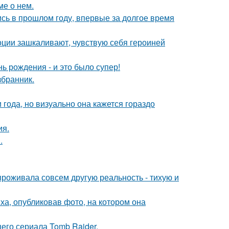
ме о нем.
ись в прошлом году, впервые за долгое время
моции зашкаливают, чувствую себя героиней
ь рождения - и это было супер!
збранник.
 года, но визуально она кажется гораздо
ия.
.
проживала совсем другую реальность - тихую и
а, опубликовав фото, на котором она
его сериала Tomb Raider.