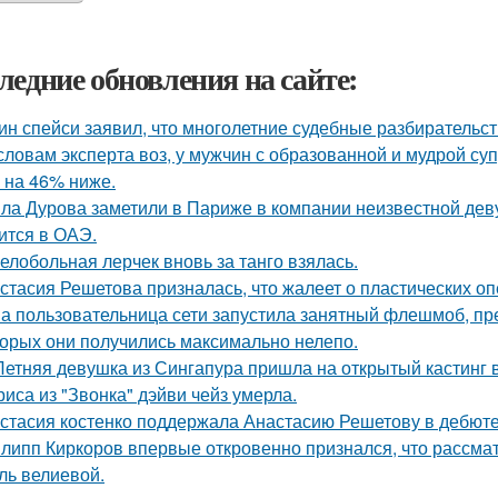
ледние обновления на сайте:
ин спейси заявил, что многолетние судебные разбирательст
словам эксперта воз, у мужчин с образованной и мудрой су
 на 46% ниже.
ла Дурова заметили в Париже в компании неизвестной дев
ится в ОАЭ.
елобольная лерчек вновь за танго взялась.
стасия Решетова призналась, что жалеет о пластических оп
а пользовательница сети запустила занятный флешмоб, пр
торых они получились максимально нелепо.
Летняя девушка из Сингапура пришла на открытый кастинг в
риса из "Звонка" дэйви чейз умерла.
стасия костенко поддержала Анастасию Решетову в дебюте
липп Киркоров впервые откровенно признался, что рассматри
ль велиевой.