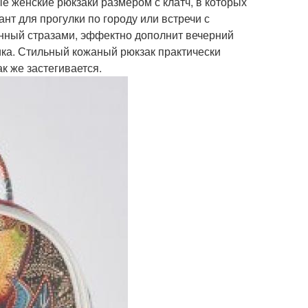
е женские рюкзаки размером с клатч, в которых
нт для прогулки по городу или встречи с
енный стразами, эффектно дополнит вечерний
ка. Стильный кожаный рюкзак практически
к же застегивается.