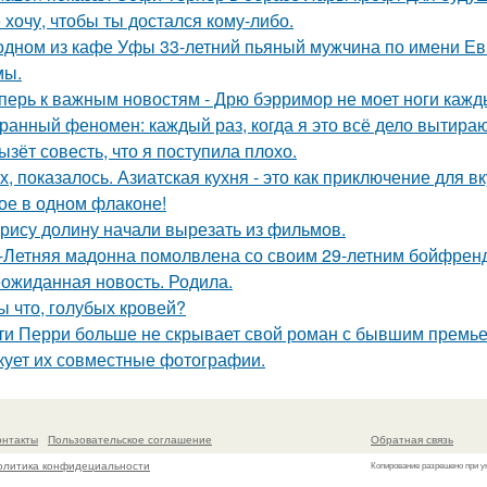
 хочу, чтобы ты достался кому-либо.
одном из кафе Уфы 33-летний пьяный мужчина по имени Евг
мы.
перь к важным новостям - Дрю бэрримор не моет ноги каждый
ранный феномен: каждый раз, когда я это всё дело вытираю,
ызёт совесть, что я поступила плохо.
х, показалось. Азиатская кухня - это как приключение для в
ое в одном флаконе!
рису долину начали вырезать из фильмов.
-Летняя мадонна помолвлена со своим 29-летним бойфрен
ожиданная новость. Родила.
ы что, голубых кровей?
ти Перри больше не скрывает свой роман с бывшим премь
кует их совместные фотографии.
онтакты
Пользовательское соглашение
Обратная связь
олитика конфидециальности
Копирование разрешено при у