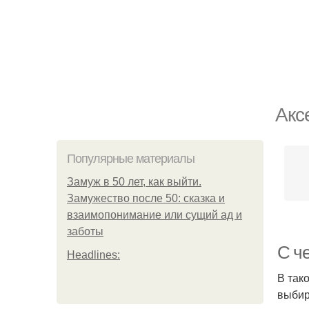
Акс
Популярные материалы
Замуж в 50 лет, как выйти.
Замужество после 50: сказка и
взаимопонимание или сущий ад и
заботы
С ч
Headlines:
В так
выбир