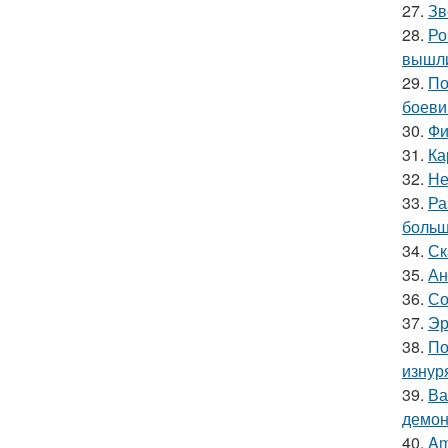
27.
Зв
28.
Ро
вышли
29.
По
боеви
30.
Фи
31.
Ка
32.
Не
33.
Ра
больш
34.
Ск
35.
Ан
36.
Со
37.
Эр
38.
По
изнур
39.
Ва
демон
40.
Am