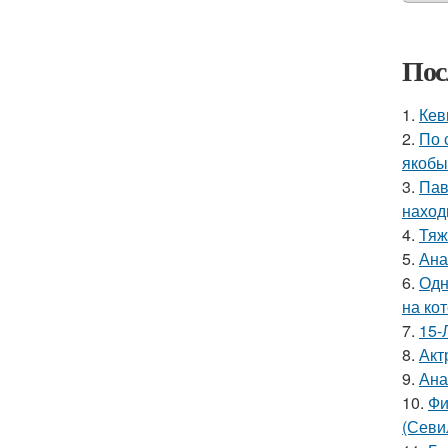
Пос
1.
Кев
2.
По 
якобы
3.
Пав
наход
4.
Тяж
5.
Ана
6.
Одн
на ко
7.
15-
8.
Акт
9.
Ана
10.
Фи
(Севи