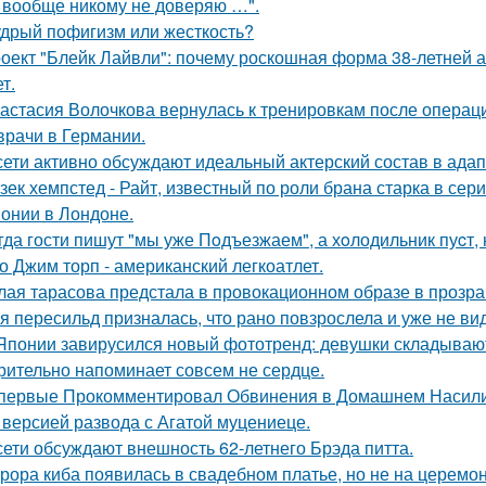
 вообще никому не доверяю …".
дрый пофигизм или жесткость?
оект "Блейк Лайвли": почему роскошная форма 38-летней ак
т.
астасия Волочкова вернулась к тренировкам после операции
врачи в Германии.
сети активно обсуждают идеальный актерский состав в ада
зек хемпстед - Райт, известный по роли брана старка в сер
онии в Лондоне.
гда гости пишут "мы уже Пoдъезжаем", а хoлодильник пуcт, 
о Джим торп - американский легкоатлет.
лая тарасова предстала в провокационном образе в прозра
я пересильд призналась, что рано повзрослела и уже не вид
Японии завирусился новый фототренд: девушки складывают 
рительно напоминает совсем не сердце.
первые Прокомментировал Обвинения в Домашнем Насилии
 версией развода с Агатой муцениеце.
сети обсуждают внешность 62-летнего Брэда питта.
рора киба появилась в свадебном платье, но не на церемон