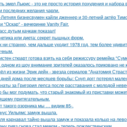
ть эмел Льюис - это не просто история похудения и набора 
и последних желания чарли.
-Летняя бизнесвумен кайли дженнер и 30-летний актёр Ти
 "Оскар" - вечеринке Vanity Fair.
асс дутым качкам показал!
нетика или диета: секрет пышных форм.
к ни странно, чем дальше уходит 1978 год, тем более удивит
чным.
истен стюарт готова взять на себя режиссуру ремейка "Сум
 одном из шоу внимание зрителей оказалось приковано не к
ёл из жизни Эрик дейн - звезда сериалов "Анатомия Страст
 дней дома после месяцев борьбы: Снуп догг потерял мален
наты за Григория лепса после расставания с молодой нев
о бы мог подумать, что старый знакомый из приставки может
ящему притягательным.
т такого озорника мы … видим 85-.
нус Уильямс замуж вышла.
ля карнавал тайно вышла замуж и показала кольцо на лево
ану ривз снова стал мемом - теперь рождественским.