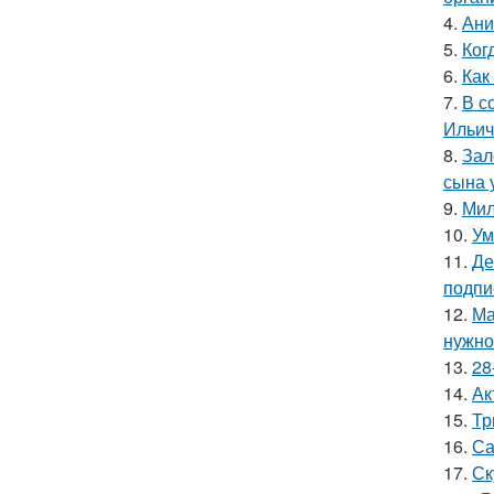
4.
Ани
5.
Ког
6.
Как
7.
В с
Ильич
8.
Зал
сына у
9.
Мил
10.
Ум
11.
Де
подпи
12.
Ма
нужно 
13.
28
14.
Ак
15.
Тр
16.
Са
17.
Ск