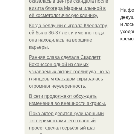
оказалась в центре скандала после
визита блогера Марины ильиной в
На фо
её косметологическую клинику.
девуш
и лос
Когда беллуччи сыграла Клеопатру,
уходо
ей было 36-37 лет, и именно тогда
кремо
она находилась на вершине
карьеры.
Ранняя слава сделала Скарлетт
йоханссон одной из самых
узнаваемых актрис голливуда, но за
глянцевым фасадом скрывалась
огромная неуверенность.
В сети продолжают обсуждать
изменения во внешности актрисы.
Пока актёр делится кулинарными
экспериментами, его главный
проект сделал серьёзный шаг