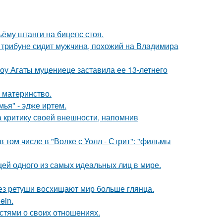
ъёму штанги на бицепс стоя.
а трибуне сидит мужчина, похожий на Владимира
шоу Агаты муцениеце заставила ее 13-летнего
 материнство.
ья" - эдже иртем.
а критику своей внешности, напомнив
 том числе в "Волке с Уолл - Стрит": "фильмы
цей одного из самых идеальных лиц в мире.
без ретуши восхищают мир больше глянца.
ein.
стями о своих отношениях.