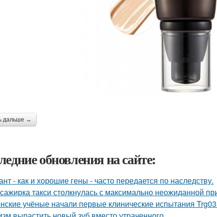
ь дальше →
ледние обновления на сайте:
ант - как и хорошие гены - часто передается по наследству.
сажирка такси столкнулась с максимально неожиданной п
нские учёные начали первые клинические испытания Trg035
изм вырастить новый зуб вместо утраченного.