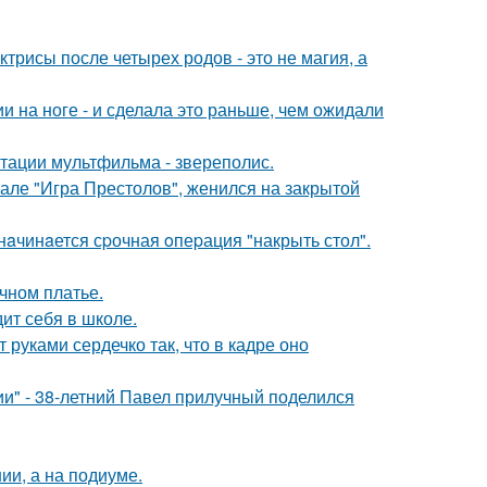
трисы после четырех родов - это не магия, а
 на ноге - и сделала это раньше, чем ожидали
птации мультфильма - звереполис.
иале "Игра Престолов", женился на закрытой
нaчинaется сpочная oпеpация "накрыть стол".
чном платье.
ит себя в школе.
руками сердечко так, что в кадре оно
" - 38-летний Павел прилучный поделился
ии, а на подиуме.