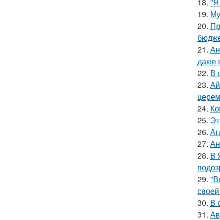
18.
"Я
19.
Му
20.
Пр
бюдже
21.
Ан
даже 
22.
В 
23.
Ай
церем
24.
Ко
25.
Эт
26.
Аг
27.
Ан
28.
В 
подоз
29.
"В
своей
30.
В 
31.
Ав