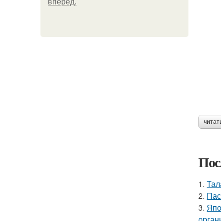
вперёд.
читат
Пос
1.
Тал
2.
Пас
3.
Япо
орган