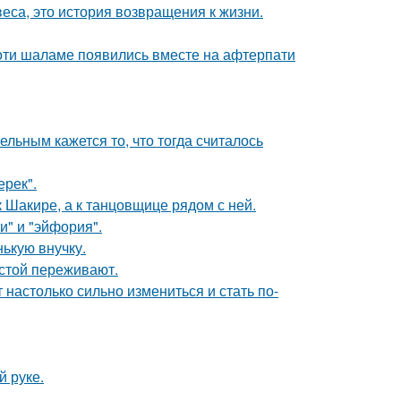
веса, это история возвращения к жизни.
моти шаламе появились вместе на афтерпати
ельным кажется то, что тогда считалось
ерек".
 Шакире, а к танцовщице рядом с ней.
и" и "эйфория".
ькую внучку.
естой переживают.
 настолько сильно измениться и стать по-
й руке.