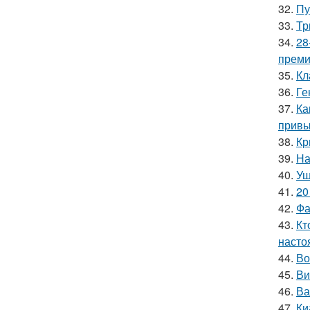
32.
Пу
33.
Тр
34.
28
премии
35.
Кл
36.
Ге
37.
Ка
привы
38.
Кр
39.
На
40.
Уш
41.
20
42.
Фа
43.
Кт
насто
44.
Во
45.
Ви
46.
Ва
47.
Ки