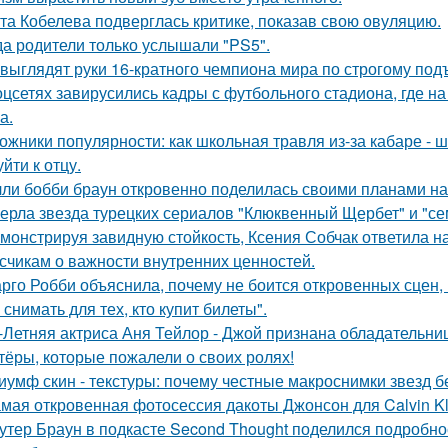
та Кобелева подверглась критике, показав свою овуляцию.
да родители только услышали "PS5".
 выглядят руки 16-кратного чемпиона мира по строгому под
оцсетях завирусились кадры с футбольного стадиона, где н
а.
ожники популярности: как школьная травля из-за кабаре - 
йти к отцу.
ли бобби браун откровенно поделилась своими планами на
ерла звезда турецких сериалов "Клюквенный Щербет" и "сем
монстрируя завидную стойкость, Ксения Собчак ответила н
счикам о важности внутренних ценностей.
рго Робби объяснила, почему не боится откровенных сцен, в
снимать для тех, кто купит билеты".
-Летняя актриса Аня Тейлор - Джой признана обладательни
тёры, которые пожалели о своих ролях!
иумф скин - текстуры: почему честные макроснимки звезд 
мая откровенная фотосессия дакоты Джонсон для Calvin Kl
утер Браун в подкасте Second Thought поделился подробно