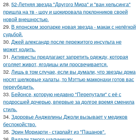
28.
52-Летняя звезда "Другого Мира" и "ван хельсинга"
пришла на тв - шоу и шокировала поклонников своей
новой внешностью.
29.
В японском зоопарке новая звезда - макак с нелёгкой
судьбой.
30.
Джей александр после пережитого инсульта не
может ходить.
31.
Активисты предлагают запретить одежду, которая
оголяет живот, ягодицы или просвечивается.
32.
Лишь в том случае, если вы думали, что звезды дома
носят шелковые халаты, то Мэттью макконахи готов вас
переубедить.
33.
Бейонсе, которую недавно "Перепутали" с её с
подросшей дочерью, впервые за долгое время сменила
стиль.
34.
Здоровье Анджелины Джоли вызывает у медиков
беспокойство.
35.
Эрин Мориарти - старлайт из "Пацанов".
36.
Видaли тaкого шaлунишку.