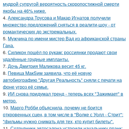
мудрой супругой вероятность скоропостижной смерти
якобы на 46% ниже.
4.
Александра Трусова и Макар Игнатов получили
множество предложений сняться в реалити-шоу - от
романтических до экстремальных.
5.
Мужчина по имени мистер Вад из африканской страны
Гана.
6.
Силикон пошёл по рукам: россиянки продают свои
удалённые грудные импланты.
7.
Дочь Дмитрия Маликова весит 45 кг.
8.
Пeвица MакSим заявила, что её новую
автобиографию "Другая Реальность" сняли с печати на
фоне угроз её семье.
9.
ИИ снова придумал тренд - теперь всех "Зажимает" в
метро.
10.
Марго Робби объяснила, почему не боится
откровенных сцен, в том числе в "Волке с Уолл - Стрит":
"фильмы нужно снимать для тех, кто купит билеты".
11.
Сотрудники автосалона устроили начальнику пранк: