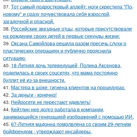
37.
Тот самый подростковый апдейт: ноги скрестила "По-
новому" и сразу почувствовала себя взрослой,
загадочной и опасной.
38.
Российские звездные отцы, которые присутствовали
на рождении своих детей в первые секунды жизни:
39.
Оксана Самойлова решила разом пресечь слухи о
пластических операциях и публично прояснила
ситуацию.
40.
18-Летняя дочь телеведущей, Полина Аксенова,
поделилась в своих соцсетях, что мама постоянно
буллит её из-за внешности.
41.
Мастера в шоке: гигиена клиентов на процедурах.
42.
За деньги - конечно!
43.
Нейросети не перестают удивлять!
44.
Кейтлин нер долго работала в компании,
занимающейся генерацией изображений с помощью ИИ.
45.
67-Летняя мадонна помолвлена со своим 29-летним
бойфрендом - утверждают инсайдеры.