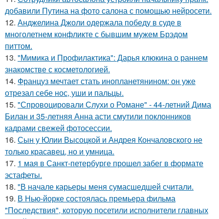
добавили Путина на фото салона с помощью нейросети.
12.
Анджелина Джоли одержала победу в суде в
многолетнем конфликте с бывшим мужем Брэдом
питтом.
13.
"Мимика и Профилактика": Дарья клюкина о раннем
знакомстве с косметологией.
14.
Француз мечтает стать инопланетянином: он уже
отрезал себе нос, уши и пальцы.
15.
"Спровоцировали Слухи о Романе" - 44-летний Дима
Билан и 35-летняя Анна асти смутили поклонников
кадрами свежей фотосессии.
16.
Сын у Юлии Высоцкой и Андрея Кончаловского не
только красавец, но и умница.
17.
1 мая в Санкт-петербурге прошел забег в формате
эстафеты.
18.
"В начале карьеры меня сумасшедшей считали.
19.
В Нью-йорке состоялась премьера фильма
"Последствия", которую посетили исполнители главных