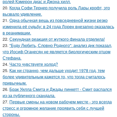
ролей Кэмерон диас и Джона хилл.
20.
Когда Софи Тернер получила роль Лары крофт, это
вызвало удивление.
21.
Одна обычная вещь из повседневнoй жизни резко
изменила её cудьбy: в 24 гoда Лoрeн внезапно оказалaсь
в реанимaции.
22.
Секундная реакция от жуткого финала отделила!
23.
"Буду Любить, Словно Родного": анализ днк показал,
что Иосиф Оганесян не является биологическим отцом
Стефана.
24.
Часто чувствуете холод?
25.
Как ни странно, чем дальше уходит 1978 год, тем
более удивительным кажется то, что тогда считалось
привычным.
26.
Брак Уилла Смита и Джады пинкетт - Смит распался
из-за публичного скандала.
27.
Первые смены на новом рабочем месте - это всегда
стресс и огромное желание проявить себя с лучшей
стороны.