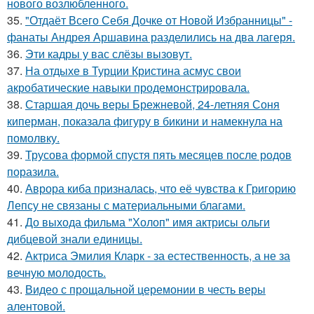
нового возлюбленного.
35.
"Отдаёт Всего Себя Дочке от Новой Избранницы" -
фанаты Андрея Аршавина разделились на два лагеря.
36.
Эти кадры у вас слёзы вызовут.
37.
На отдыхе в Турции Кристина асмус свои
акробатические навыки продемонстрировала.
38.
Старшая дочь веры Брежневой, 24-летняя Соня
киперман, показала фигуру в бикини и намекнула на
помолвку.
39.
Трусова формой спустя пять месяцев после родов
поразила.
40.
Аврора киба призналась, что её чувства к Григорию
Лепсу не связаны с материальными благами.
41.
До выхода фильма "Холоп" имя актрисы ольги
дибцевой знали единицы.
42.
Актриса Эмилия Кларк - за естественность, а не за
вечную молодость.
43.
Видео с прощальной церемонии в честь веры
алентовой.