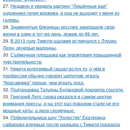
27.
Недавно я увидела картину "Лишённые рая"
художника гелия коржева, и она не выходит у меня из
головы.
28.
Знаменитые близнецы кесслер завершили свои
жизни в один и тот же день, дожив до 89 лет.
29.
В 2013 году Тимоти шаламе встречался с Лурдес
Леон, дочерью мадонны.
30.
Съёмочная площадка как территория повышенной
чувствительности.
31.
Никита кологривый сказал вслух то, о чём в
профессии обычно говорят шёпотом: играть
"Красавчика" проще, чем играть лоха.
32.
Подтанцовка Татьяны Булановой покорила соцсети.
33.
Григорий Лепс снова оказался в самом центре
внимания прессы, и на этот раз поводом стали не его
мощные хиты, а дела сердечные.
34.
Победительница шоу "Холостяк" Екатерина
сафарова впервые после разрыва с Тимати показала