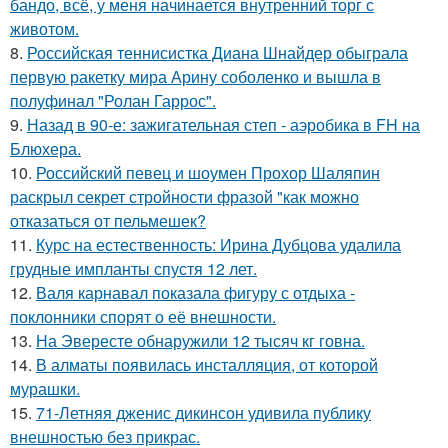
бандо, всё, у меня начинается внутренний торг с
животом.
8.
Российская теннисистка Диана Шнайдер обыграла
первую ракетку мира Арину соболенко и вышла в
полуфинал "Ролан Гаррос".
9.
Назад в 90-е: зажигательная степ - аэробика в FH на
Блюхера.
10.
Российский певец и шоумен Прохор Шаляпин
раскрыл секрет стройности фразой "как можно
отказаться от пельмешек?
11.
Курс на естественность: Ирина Дубцова удалила
грудные импланты спустя 12 лет.
12.
Валя карнавал показала фигуру с отдыха -
поклонники спорят о её внешности.
13.
На Эвересте обнаружили 12 тысяч кг говна.
14.
В алматы появилась инсталляция, от которой
мурашки.
15.
71-Летняя дженис дикинсон удивила публику
внешностью без прикрас.