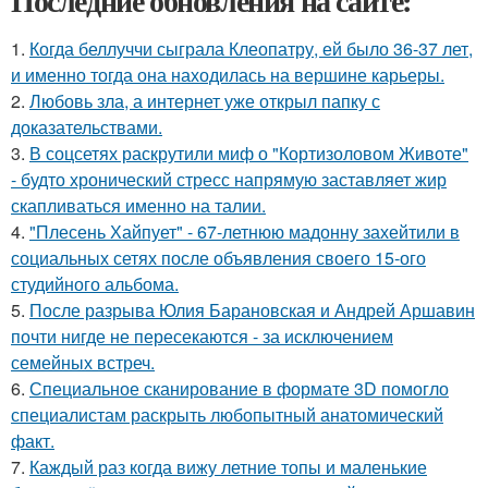
Последние обновления на сайте:
1.
Когда беллуччи сыграла Клеопатру, ей было 36-37 лет,
и именно тогда она находилась на вершине карьеры.
2.
Любовь зла, а интернет уже открыл папку с
доказательствами.
3.
В соцсетях раскрутили миф о "Кортизоловом Животе"
- будто хронический стресс напрямую заставляет жир
скапливаться именно на талии.
4.
"Плесень Хайпует" - 67-летнюю мадонну захейтили в
социальных сетях после объявления своего 15-ого
студийного альбома.
5.
После разрыва Юлия Барановская и Андрей Аршавин
почти нигде не пересекаются - за исключением
семейных встреч.
6.
Специальное сканирование в формате 3D помогло
специалистам раскрыть любопытный анатомический
факт.
7.
Каждый раз когда вижу летние топы и маленькие