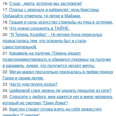
16.
Суши - диета, которую мы заслужили!
17.
Платье с декольте и кабриолет: дочь Кристины
Орбакайте отметила 14-летие в Майами.
18.
Грация и сила: искусство стрельбы из лука в эстетике.
19.
Что нужно сохранять в ТАЙНЕ.
20.
"Я Теперь Хозяйка" - 16-летняя Анна пересильд
похвасталась тем, что освоила быт и стала
самостоятельной.
21.
Карамель на палочке. Парень решил
поэкспериментировать и обмакнул луковицу на палочке
в карамель, думая, что получится десерт мечты.
22.
Меган маркл трогательно призналась в любви принцу
Гарри и своим детям.
23.
Часто чувствуете холод?
24.
Цифровой след: можно ли удалить прошлое из сети?
25.
Спросите у любого, мне кажется нет в мире человека,
который не смотрел "Один Дома"!
26.
Кристен стюарт готова взять на себя режиссуру
ремейка "Сумерек".