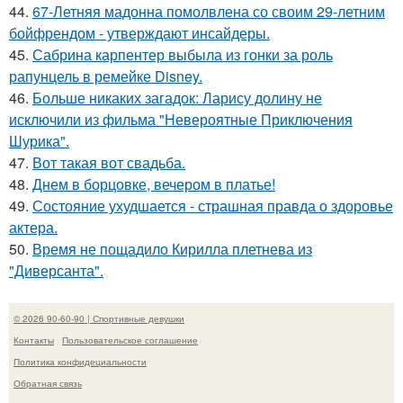
44.
67-Летняя мадонна помолвлена со своим 29-летним
бойфрендом - утверждают инсайдеры.
45.
Сабрина карпентер выбыла из гонки за роль
рапунцель в ремейке Disney.
46.
Больше никаких загадок: Ларису долину не
исключили из фильма "Невероятные Приключения
Шурика".
47.
Вот такая вот свадьба.
48.
Днем в борцовке, вечером в платье!
49.
Состояние ухудшается - страшная правда о здоровье
актера.
50.
Время не пощадило Кирилла плетнева из
"Диверсанта".
© 2026 90-60-90 | Спортивные девушки
Контакты
Пользовательское соглашение
Политика конфидециальности
Обратная связь