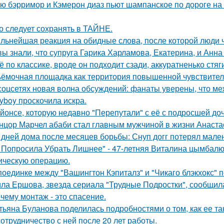
ю бэрримор и Кэмерон диаз пьют шампанское по дороге на 
о следует сохранять в ТАЙНЕ.
льнейшая реакция на обидные слова, после которой люди 
вы знали, что супруга Гарика Харламова, Екатерина, и Анна
ё по классике, вроде он подходит сзади, аккуратненько стя
ёмочная площадка как территория повышенной чувствител
соцсетях новая волна обсуждений: фанаты уверены, что 
ayboy проскочила искра.
йонсе, которую недавно "Перепутали" с её с подросшей до
нцор Марчел абаби стал главным мужчиной в жизни Анастас
 дней дома после месяцев борьбы: Снуп догг потерял мален
 Попросила Убрать Лишнее" - 47-летняя Виталина цымбалюк
ическую операцию.
поединке между "Вашингтон Кэпиталз" и "Чикаго блэкхокс" 
ла Ершова, звезда сериала "Трудные Подростки", сообщил
чему монтаж - это спасение.
тьяна Буланова поделилась подробностями о том, как ее 
сотрудничество с ней после 20 лет работы.