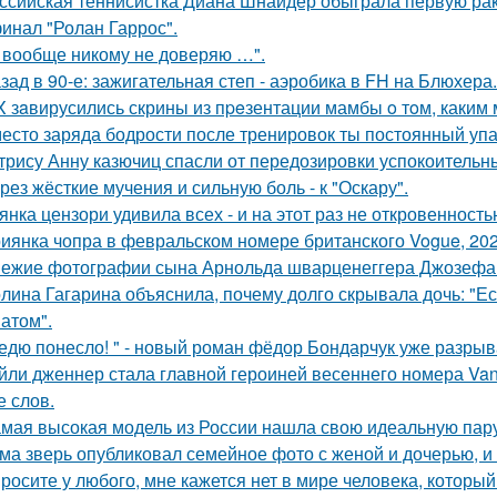
ссийская теннисистка Диана Шнайдер обыграла первую рак
инал "Ролан Гаррос".
 вообще никому не доверяю …".
зад в 90-е: зажигательная степ - аэробика в FH на Блюхера.
X зaвирусились скрины из пpeзентации мамбы o тoм, каким м
есто заряда бодрости после тренировок ты постоянный упа
трису Анну казючиц спасли от передозировки успокоительн
рез жёсткие мучения и сильную боль - к "Оскару".
янка цензори удивила всех - и на этот раз не откровенность
иянка чопра в февральском номере британского Vogue, 202
ежие фотографии сына Арнольда шварценеггера Джозефа
лина Гагарина объяснила, почему долго скрывала дочь: "Ес
атом".
едю понесло! " - новый роман фёдор Бондарчук уже разрыва
йли дженнер стала главной героиней весеннего номера Vanity 
е слов.
мая высокая модель из России нашла свою идеальную пару
ма зверь опубликовал семейное фото с женой и дочерью, и
росите у любого, мне кажется нет в мире человека, который