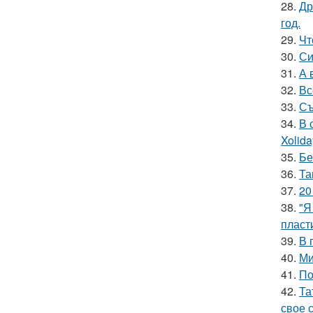
28.
Др
год.
29.
Чт
30.
Си
31.
А 
32.
Вс
33.
Съ
34.
В 
Xolid
35.
Бе
36.
Та
37.
20
38.
"Я
пласт
39.
В 
40.
Ми
41.
По
42.
Та
свое 