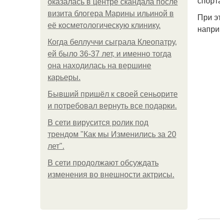
спорт
оказалась в центре скандала после
визита блогера Марины ильиной в
При э
её косметологическую клинику.
напри
Когда беллуччи сыграла Клеопатру,
ей было 36-37 лет, и именно тогда
она находилась на вершине
карьеры.
Бывший пришёл к своей сеньорите
и потребовал вернуть все подарки.
В сети вирусится ролик под
трендом "Как мы Изменились за 20
лет".
В сети продолжают обсуждать
изменения во внешности актрисы.