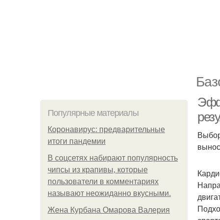
Баз
Эфф
Популярные материалы
резу
Коронавирус: предварительные
Выбор
итоги пандемии
вынос
В соцсетях набирают популярность
чипсы из крапивы, которые
Карди
пользователи в комментариях
Напра
называют неожиданно вкусными.
двига
Подхо
Жена Курбана Омарова Валерия