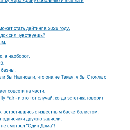
етку мира Арину соболенко и вышла в
ожeт стaть дейтинг в 2026 году.
док сил чувствуешь?
ым.
ю, а наоборот.
3.
 баэны.
ли бы Написали, что она не Такая, я бы Стояла с
ет соцсети на части.
Fair - и это тот случай, когда эстетика говорит
, встретившись с известным баскетболистом.
 подписчики дружно зависли.
 не смотрел "Один Дома"!