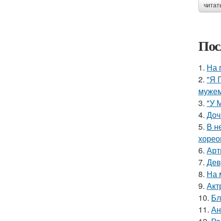
читат
Пос
1.
На 
2.
"Я 
мужем
3.
"У 
4.
Доч
5.
В н
хорео
6.
Арт
7.
Дев
8.
На 
9.
Акт
10.
Бл
11.
Ан