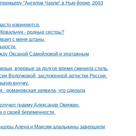
премьеру "Ангелов Чарли" в Нью-йорке, 2003
часто извиняются.
 Ковальчук - родные сестры?
гивает с меня штаны.
ьности.
между Оксаной Самойловой и эпатажным
черью, впервые за долгое время сменила стиль.
ии Волочковой, заслуженной артистки России.
ькую внучку.
 - романовская заявила, что сделала
получил травму Александр Овечкин.
а о своей беременности.
танцоры Алена и Максим алалыкины завершили