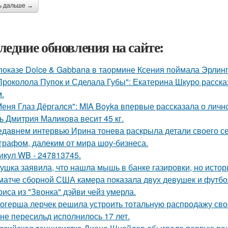
ь дальше →
ледние обновления на сайте:
показе Dolce & Gabbana в таормине Ксения поймала Эрлинг
Проколола Пупок и Сделала Губы": Екатерина Шкуро расска
.
Меня Глаз Дёргался": MIA Boyka впервые рассказала о личн
ь Дмитрия Маликова весит 45 кг.
едавнем интервью Ирина тонева раскрыла детали своего се
графом, далеким от мира шоу-бизнеса.
икул WB - 247813745.
ушка заявила, что нашла мышь в банке газировки, но ист
матче сборной США камера показала двух девушек и футбо
риса из "Звонка" дэйви чейз умерла.
огерша лерчек решила устроить тотальную распродажу сво
не пересильд исполнилось 17 лет.