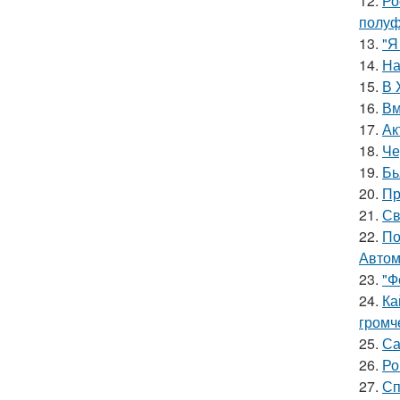
12.
Ро
полуф
13.
"Я
14.
На
15.
В 
16.
Вм
17.
Ак
18.
Че
19.
Бь
20.
Пр
21.
Св
22.
По
Автом
23.
"Ф
24.
Ка
громч
25.
Са
26.
Ро
27.
Сп