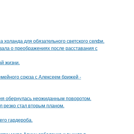
а холанда для обязательного светского селфи.
зала о преображениях после расставания с
ой жизни.
мейного союза с Алексеем брижей -
ория обернулась неожиданным поворотом.
л резко стал вторым планом.
его гардероба.