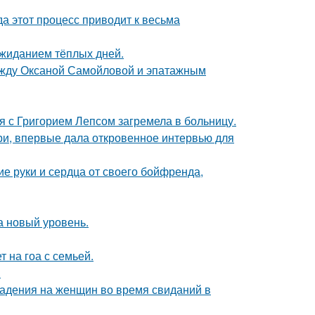
да этот процесс приводит к весьма
ожиданием тёплых дней.
между Оксаной Самойловой и эпатажным
я с Григорием Лепсом загремела в больницу.
ори, впервые дала откровенное интервью для
е руки и сердца от своего бойфренда,
а новый уровень.
 на гоа с семьей.
.
падения на женщин во время свиданий в