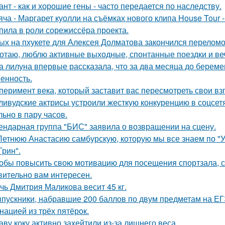
ант - как и хорошие гены - часто передается по наследству.
яча - Маргарет куолли на съёмках нового клипа House Tour -
пила в роли сорежиссёра проекта.
ых на пхукете для Алексея Долматова закончился переломо
отаю, люблю активные выходные, спонтанные поездки и ве
а лилуна впервые рассказала, что за два месяца до берем
енность.
перимент века, который заставит вас пересмотреть свои вз
ливудские актрисы устроили жесткую конкуренцию в соцсет
льно в пару часов.
ендарная группа "БИС" заявила о возвращении на сцену.
Летнюю Анастасию самбурскую, которую мы все знаем по "У
Грин".
обы повысить свою мотивацию для посещения спортзала, с
вительно вам интересен.
чь Дмитрия Маликова весит 45 кг.
пускники, набравшие 200 баллов по двум предметам на ЕГ
нацией из трёх пятёрок.
аву коку активно захейтили из-за лишнего веса.