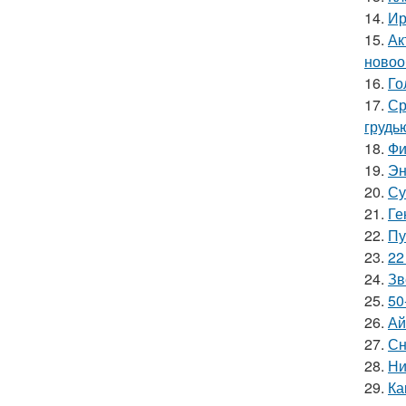
14.
Ир
15.
Ак
новоо
16.
Го
17.
Ср
грудь
18.
Фи
19.
Эн
20.
Су
21.
Ге
22.
Пу
23.
22
24.
Зв
25.
50
26.
Ай
27.
Сн
28.
Ни
29.
Ка