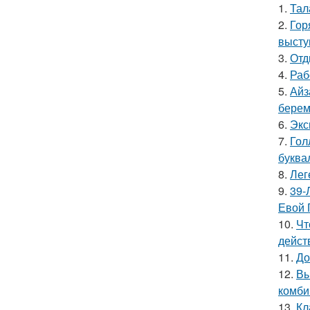
1.
Тал
2.
Гор
высту
3.
Отд
4.
Раб
5.
Айз
берем
6.
Экс
7.
Гол
буква
8.
Лег
9.
39-
Евой 
10.
Чт
дейст
11.
До
12.
Вы
комби
13.
Кл