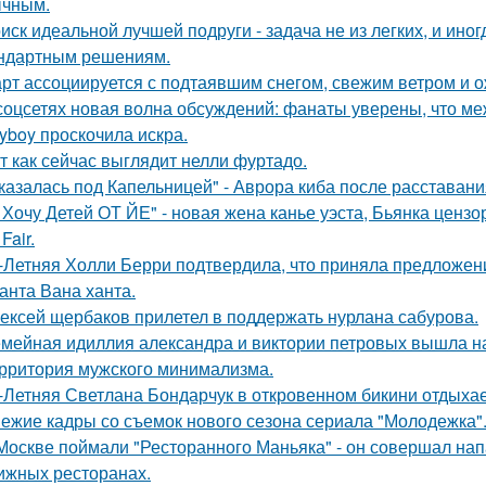
чным.
иск идеальной лучшей подруги - задача не из легких, и иног
ндартным решениям.
рт ассоциируется с подтаявшим снегом, свежим ветром и 
соцсетях новая волна обсуждений: фанаты уверены, что 
ayboy проскочила искра.
т как сейчас выглядит нелли фуртадо.
казалась под Капельницей" - Аврора киба после расставани
 Хочу Детей ОТ ЙЕ" - новая жена канье уэста, Бьянка ценз
Fair.
-Летняя Холли Берри подтвердила, что приняла предложени
анта Вана ханта.
ексей щербаков прилетел в поддержать нурлана сабурова.
мейная идиллия александра и виктории петровых вышла н
рритория мужского минимализма.
-Летняя Светлана Бондарчук в откровенном бикини отдыхает
ежие кадры со съемок нового сезона сериала "Молодежка"
Москве поймали "Ресторанного Маньяка" - он совершал на
ижных ресторанах.