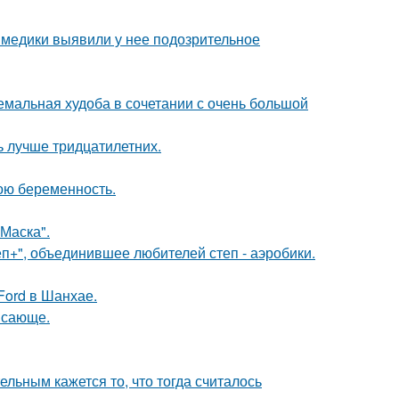
а медики выявили у нее подозрительное
емальная худоба в сочетании с очень большой
ь лучше тридцатилетних.
ою беременность.
Маска".
еп+", объединившее любителей степ - аэробики.
Ford в Шанхае.
ясающе.
ельным кажется то, что тогда считалось