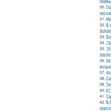
привы
30.
По
неста
31.
Ма
32.
В 
Xolid
33.
Во
34.
"О
35.
"Я
Vanity 
36.
59
музык
37.
Ал
38.
Се
39.
Те
40.
57
41.
Св
42.
В 
прест