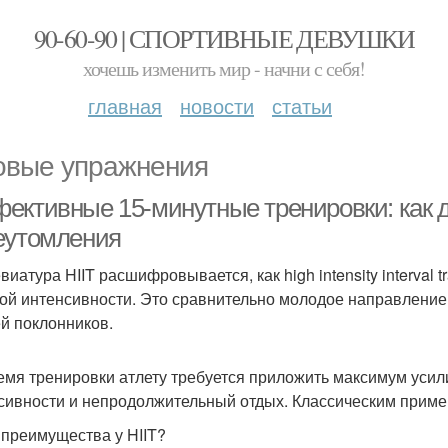
90-60-90 | СПОРТИВНЫЕ ДЕВУШКИ
хочешь изменить мир - начни с себя!
главная
новости
статьи
овые упражнения
ективные 15-минутные тренировки: как д
еутомления
иатура HIIT расшифровывается, как high intensity interval tr
ой интенсивности. Это сравнительно молодое направление 
й поклонников.
емя тренировки атлету требуется приложить максимум усил
сивности и непродолжительный отдых. Классическим пример
 преимущества у HIIT?