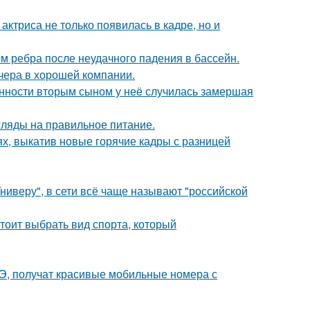
 актриса не только появилась в кадре, но и
м ребра после неудачного падения в бассейн.
чера в хорошей компании.
енности вторым сыном у неё случилась замершая
гляды на правильное питание.
ях, выкатив новые горячие кадры с разницей
ниверу", в сети всё чаще называют "российской
тоит выбрать вид спорта, который
Э, получат красивые мобильные номера с