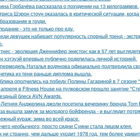
ина Горбачёва рассказала о похудении на 13 килограммов.
триса Шэрон стоун оказалась в критической ситуации, когд
бразование в груди.
лодание - это не только про еду.
еди девушек набирает популярность спорный тренд - экстр
ю.
тнес - эволюция Дженнифер энистон: как в 57 лет выглядет
н хэтэуэй впервые публично поделилась личной историей.
пермодель Наталья водянова официально подтвердила св
нетика из тени раньше диплома вышла.
блика ополчились на победу Полины Гагариной в 7 сезоне "
 апреля в Fitness House на пулковском прошло занятие "Ст
ездный блеск AVN Awards.
-Летняя Анджелина джоли посетила вечеринку бренда Tom 
за вышла замуж за молодого бойфренда - и выглядит потр
ежный кураж: зима во всей красе.
чего необычного, просто сидни Суини стала лицом клея.
к ни странно, чем дальше уходит 1978 год, тем более удивит