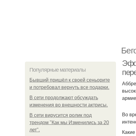
Бег
Эфф
Популярные материалы
пер
Бывший пришёл к своей сеньорите
Аббрев
и потребовал вернуть все подарки.
высок
армие
В сети продолжают обсуждать
изменения во внешности актрисы.
Во вр
В сети вирусится ролик под
интен
трендом "Как мы Изменились за 20
лет".
Какие