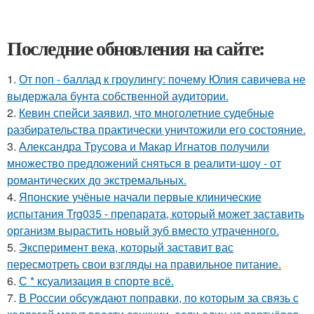
Последние обновления на сайте:
1.
От поп - баллад к гроулингу: почему Юлия савичева не
выдержала бунта собственной аудитории.
2.
Кевин спейси заявил, что многолетние судебные
разбирательства практически уничтожили его состояние.
3.
Александра Трусова и Макар Игнатов получили
множество предложений сняться в реалити-шоу - от
романтических до экстремальных.
4.
Японские учёные начали первые клинические
испытания Trg035 - препарата, который может заставить
организм вырастить новый зуб вместо утраченного.
5.
Эксперимент века, который заставит вас
пересмотреть свои взгляды на правильное питание.
6.
С * ксуализация в спорте всё.
7.
В России обсуждают поправки, по которым за связь с