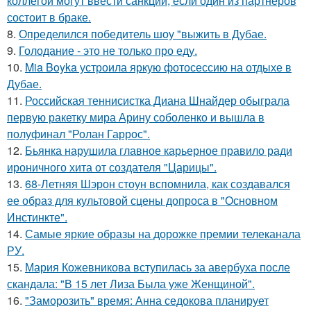
коллегой могут ввести санкции, если один из партнёров
состоит в браке.
8.
Определился победитель шоу "выжить в Дубае.
9.
Голодание - это не только про еду.
10.
Mia Boyka устроила яркую фотосессию на отдыхе в
Дубае.
11.
Российская теннисистка Диана Шнайдер обыграла
первую ракетку мира Арину соболенко и вышла в
полуфинал "Ролан Гаррос".
12.
Бьянка нарушила главное карьерное правило ради
ироничного хита от создателя "Царицы".
13.
68-Летняя Шэрон стоун вспомнила, как создавался
ее образ для культовой сцены допроса в "Основном
Инстинкте".
14.
Самые яркие образы на дорожке премии телеканала
РУ.
15.
Мария Кожевникова вступилась за авербуха после
скандала: "В 15 лет Лиза Была уже Женщиной".
16.
"Заморозить" время: Анна седокова планирует