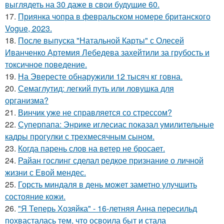
выглядеть на 30 даже в свои будущие 60.
17.
Приянка чопра в февральском номере британского
Vogue, 2023.
18.
После выпуска "Натальной Карты" с Олесей
Иванченко Артемия Лебедева захейтили за грубость и
токсичное поведение.
19.
На Эвересте обнаружили 12 тысяч кг говна.
20.
Семаглутид: легкий путь или ловушка для
организма?
21.
Винчик уже не справляется со стрессом?
22.
Суперпапа: Энрике иглесиас показал умилительные
кадры прогулки с трехмесячным сыном.
23.
Когда парень слов на ветер не бросает.
24.
Райан гослинг сделал редкое признание о личной
жизни с Евой мендес.
25.
Горсть миндаля в день может заметно улучшить
состояние кожи.
26.
"Я Теперь Хозяйка" - 16-летняя Анна пересильд
похвасталась тем, что освоила быт и стала