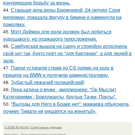
изнуряющую борьбу за жизнь.
44.
Старшая дочь веры Брежневой, 24-летняя Соня
киперман, показала фигуру в бикини и намекнула на
помолвку.
45.
Мэтт Деймон для роли должен был добиться
худощавого, но поджарого телосложения.
46.
Самбурская вышла на сцену и спокойно исполнила
свой хит так, будто поёт не "для Картинки", а для людей в
зале.
47.
Парни устроили стрим по CS прямо на ходу в
прицепе на BMW и получили административку.
48.
Зубастый лежачий полицейский!
49.
Лена катина о муже - миллионере: "Он Мыслит
Категориями - Бриллианты, Крутые Тачки, Понты".
50.
"Выгоды для Него в Браке нет": мамаева объяснила,
почему Тимати не решается на женитьбу.
© 2026 90-60-90 | Спортивные девушки
Контакты
Пользовательское соглашение