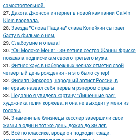
самостоятельной.
27.
Дакота Джонсон интернет в новой кампании Calvin
Klein взорвала.
28.
Звезда "Слова Пацана" слава Копейкин сыграет
басту в фильме о нем.
29.
Слабоумие и отвага!
30.
"Он Моложе Меня" - 39-летняя сестра Жанны Фриске
показала подписчикам своего третьего мужа.
31.
Фитнес хаус в набережных челнах отметил свой
четвёртый день рождения - и это было супер!
32.
Филипп Киркоров, народный артист России, в
интервью назвал себя первым рэпером страны.
33.
Недавно я увидела картину "Лишённые рая"
художника гелия коржева, и она не выходит у меня из
головы.
34.
Знаменитые близнецы кесслер завершили свои
жизни в один и тот же день, дожив до 89 лет.
35.
Всё по классике, вроде он подходит сзади,