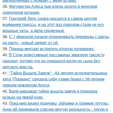
аккуратненько стягивает с меня штаны.
36.
Фигуристка Алиса лью взяла золото в женском
одиночном катании.
37.
Григорий Лепс снова оказался в самом центре
внимания прессы, и на этот раз поводом стали не его
мощные хиты, а дела сердечные.
38.
С 1 февраля начали ограничивать переводы с карты
на карту - новый запрет от цб.
39.
Певица мечтает встретить вторую половинку.
40.
В Сочи агрессивные пассажиры закатили таксисту
скандал, потому что он отказался везти их сына без
детского кресла.
41.
"Тайно Вышла Замуж" - 43-летняя исполнительница
хита "Прованс" связала себя узами брака с 36-летним
певцом рожденом Ануси.
42.
Валя карнавал тайно вышла замуж и показала
кольцо на левой руке.
43.
Пока мир видел подиумы, обложки и громкие титулы,
Анок яй проживала совсем другую реальность - тихую и