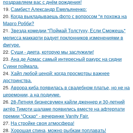
поздравляем вас с днём рождения!
19.
Самбист Александр Емельяненко:
20.
Когда выкладываешь фото с вопросом "я похожа на
Марго Робби?
21.
Звезда комедии "Поймай Толстуху, Если Сможешь"
мелисса маккарти радует поклонников изменениями в
фигуре.
22.
Суши - диета, которую мы заслужили!
23.
Ана де Армас самый интересный ракурс на сидни
Суини поймала.
24.
Хайп любой ценой: когда просмотры важнее
достоинства.
25.
Аврора киба появилась в свадебном платье, но не на
церемонии, а на подиуме.
26.
28-Летняя бизнесвумен кайли дженнер и 30-летний
актёр Тимоти шаламе появились вместе на афтерпати
премии "Оскар" - вечеринке Vanity Fair.
27.
На стройке своя атмосфера!
28.
Хорошая спина, можно рыбкам поплавать!