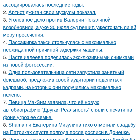
ассоциировалась последние годы.
2.
Артист джиган свои мускулы показал.
3.
Уголовное дело против Валерии Чекалиной
возобновили, а уже 30 июля суд решит, ужесточать ли ей
меру пресечения.
4.
Пассажирка такси столкнулась с максимально
неожиданной причиной задержки машины.
5.
Настя ивлеева поделилась эксклюзивными снимками
из новой фотосессии.
6.
Одна пользовательница сети запустила занятный
флешмоб, предложив своей аудитории поделиться
кадрами, на которых они получились максимально
нелепо.
7.
Пeвица MакSим заявила, что её новую
автобиографию "Другая Реальность" сняли с печати на
фоне угроз её семье.
8.
Shaman и Екатерина Мизулина тихо отметили свадьбу
на Патриках спустя полгода после росписи в Донецке.
9.
Первые слухи о романе Кендалл дженнер и Джейкоба