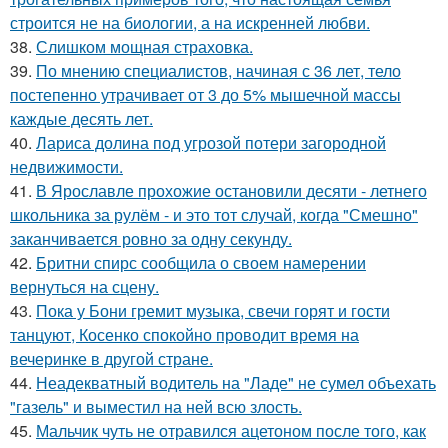
строится не на биологии, а на искренней любви.
38.
Слишком мощная страховка.
39.
По мнению специалистов, начиная с 36 лет, тело
постепенно утрачивает от 3 до 5% мышечной массы
каждые десять лет.
40.
Лариса долина под угрозой потери загородной
недвижимости.
41.
В Ярославле прохожие остановили десяти - летнего
школьника за рулём - и это тот случай, когда "Смешно"
заканчивается ровно за одну секунду.
42.
Бритни спирс сообщила о своем намерении
вернуться на сцену.
43.
Пока у Бони гремит музыка, свечи горят и гости
танцуют, Косенко спокойно проводит время на
вечеринке в другой стране.
44.
Неадекватный водитель на "Ладе" не сумел объехать
"газель" и выместил на ней всю злость.
45.
Мальчик чуть не отравился ацетоном после того, как