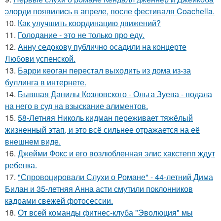
элорди появились в апреле, после фестиваля Coachella.
10.
Как улучшить координацию движений?
11.
Голодание - это не только про еду.
12.
Анну седокову публично осадили на концерте
Любови успенской.
13.
Барри кеоган перестал выходить из дома из-за
буллинга в интернете.
14.
Бывшая Данилы Козловского - Ольга Зуева - подала
на него в суд на взыскание алиментов.
15.
58-Летняя Николь кидман переживает тяжёлый
жизненный этап, и это всё сильнее отражается на её
внешнем виде.
16.
Джейми Фокс и его возлюбленная элис хакстепп ждут
ребенка.
17.
"Спровоцировали Слухи о Романе" - 44-летний Дима
Билан и 35-летняя Анна асти смутили поклонников
кадрами свежей фотосессии.
18.
От всей команды фитнес-клуба "Эволюция" мы