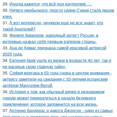
29.
Иногда кажется, что всё под контролем ….
30.
Ничего необычного, просто сидни Суини стала лицом
клея.
31.
А вот интересно, неужели еще не все знают, кто
такой Анатолий?
32.
Филипп Киркоров, народный артист России, в
интервью назвал себя первым рэпером страны.
33.
Ана де Армас признана самой красивой актрисой
2025 года.
34.
Евгения брик ушла из жизни в возрасте 40 лет, так и
не раскрыв свою главную тайну.
35.
София вергара в 53 года снова в центре внимания -
актрису заметили на свидании с 33-летним испанским
актёром Мануэлем Вегой.
36.
История о том, как обычный вечер в незнакомом
городе может превратиться в начало безумного
приключения, которое запомнится на всю жизнь.
37.
Антонио бандерас и дакота Джонсон - один из самых
трогательных примеров того, что настоящая семья