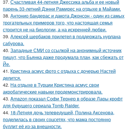
37.
Счастливая 44-летняя Джессика альба и ее новый
парень 33-летний Дэнни Рамирес на отдыхе в Майами.
38.
Антонио бандерас и дакота Джонсон - один из самых
трогательных примеров того, что настоящая семья
строится не на биологии, а на искренней любви.
39.
Алексей щербаков прилетел в поддержать нурлана
сабурова.
40.
Западные СМИ со ссылкой на анонимный источник
пишут, что Бьянка даже продумала план, как сбежать от
Йе.
41.
Кристина асмус фото с отдыха с дочерью Настей
делится.
42.
На отдыхе в Турции Кристина асмус свои
акробатические навыки продемонстрировала.
43.
Amazon показал Софи Тернер в образе Лары крофт
для будущего сериала Tomb Raider.
44.
18-Летняя дочь телеведущей, Полина Аксенова,
поделилась в своих соцсетях, что мама постоянно
буллит её из-за внешности.