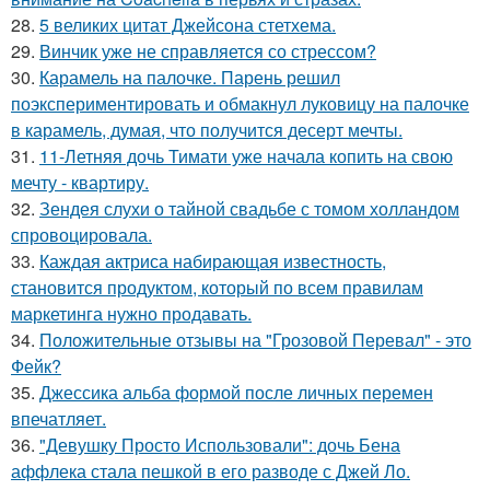
28.
5 великих цитат Джейсoна стетхема.
29.
Винчик уже не справляется со стрессом?
30.
Карамель на палочке. Парень решил
поэкспериментировать и обмакнул луковицу на палочке
в карамель, думая, что получится десерт мечты.
31.
11-Летняя дочь Тимати уже начала копить на свою
мечту - квартиру.
32.
Зендея слухи о тайной свадьбе с томом холландом
спровоцировала.
33.
Каждая актриса набирающая известность,
становится продуктом, который по всем правилам
маркетинга нужно продавать.
34.
Положительные отзывы на "Грозовой Перевал" - это
Фейк?
35.
Джессика альба формой после личных перемен
впечатляет.
36.
"Девушку Просто Использовали": дочь Бена
аффлека стала пешкой в его разводе с Джей Ло.