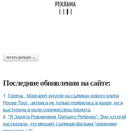
читать дальше →
Последние обновления на сайте:
1.
Горяча - Маргарет куолли на съёмках нового клипа
House Tour - актриса не только появилась в кадре, но и
выступила в роли сорежиссёра проекта.
2.
"Я Занята Рождением Третьего Ребенка": Энн хэтэуэй
рассказала, что мешает съемкам фильма "дневники
принцессы-3".