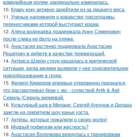
комедийным ролям, кардинально изменилась.
10.
Клаву коку активно захейтили из-за лишнего веса.
11.
Ученые напомнили о коварстве токсоплазмы,
переносчиками которой выступают кошки.
12.
Алёна водонаева поддержала Анну Семенович
после слива ее фото на пляже.
13.
Анастасия костенко поддержала Анастасию
Решетову в дебюте в качестве телеведущей.
14.
Актриса Шэрон стоун оказалась в критической
ситуации, когда медики выявили у нее подозрительное
новообразование в груди.
15.
Филипп Киркоров впервые откровенно признался,
что рассматривал брак с экс - солисткой Artik & Asti
Севиль (Севиль велиевой.
16.
Культурный шок в Милане: Сергей бурунов и Дилара
зажгли на секретном шоу канье уэста.
17.
Актёры, которые пожалели о своих ролях!
18.
Мудрый пофигизм или жесткость?
19.
Анастасия Волочкова вернулась к тренировкам