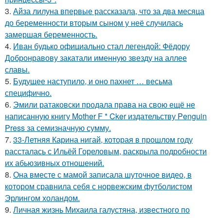
3.
Айза лилуна впервые рассказала, что за два месяца
до беременности вторым сыном у неё случилась
замершая беременность.
4.
Иван будько официально стал легендой: Фёдору
Добронравову закатали именную звезду на аллее
славы.
5.
Будущее наступило, и оно пахнет … весьма
специфично.
6.
Эмили ратаковски продала права на свою ещё не
написанную книгу Mother F * Cker издательству Penguin
Press за семизначную сумму.
7.
33-Летняя Карина нигай, которая в прошлом году
рассталась с Ильёй Гореловым, раскрыла подробности
их абьюзивных отношений.
8.
Она вместе с мамой записала шуточное видео, в
котором сравнила себя с норвежским футболистом
Эрлингом холандом.
9.
Личная жизнь Михаила галустяна, известного по