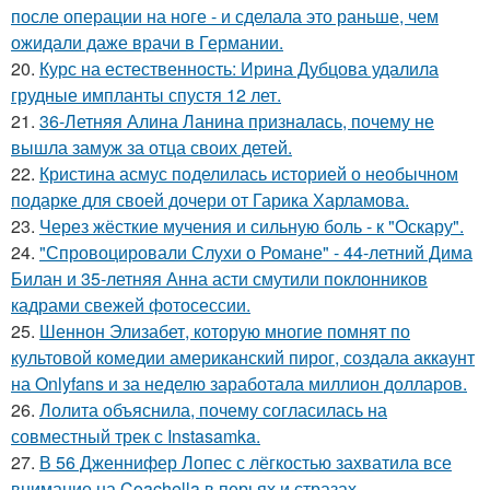
после операции на ноге - и сделала это раньше, чем
ожидали даже врачи в Германии.
20.
Курс на естественность: Ирина Дубцова удалила
грудные импланты спустя 12 лет.
21.
36-Летняя Алина Ланина призналась, почему не
вышла замуж за отца своих детей.
22.
Кристина асмус поделилась историей о необычном
подарке для своей дочери от Гарика Харламова.
23.
Через жёсткие мучения и сильную боль - к "Оскару".
24.
"Спровоцировали Слухи о Романе" - 44-летний Дима
Билан и 35-летняя Анна асти смутили поклонников
кадрами свежей фотосессии.
25.
Шеннон Элизабет, которую многие помнят по
культовой комедии американский пирог, создала аккаунт
на Onlyfans и за неделю заработала миллион долларов.
26.
Лолита объяснила, почему согласилась на
совместный трек с Instasamka.
27.
В 56 Дженнифер Лопес с лёгкостью захватила все
внимание на Coachella в перьях и стразах.