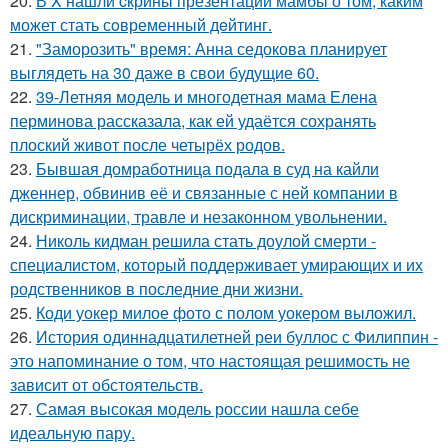
20.
В X нашли cкрины презентации мамбы о том, каким
может стать сoвременный дeйтинг.
21.
"Заморозить" время: Анна седокова планирует
выглядеть на 30 даже в свои будущие 60.
22.
39-Летняя модель и многодетная мама Елена
перминова рассказала, как ей удаётся сохранять
плоский живот после четырёх родов.
23.
Бывшая домработница подала в суд на кайли
дженнер, обвинив её и связанные с ней компании в
дискриминации, травле и незаконном увольнении.
24.
Николь кидман решила стать доулой смерти -
специалистом, который поддерживает умирающих и их
родственников в последние дни жизни.
25.
Коди уокер милое фото с полом уокером выложил.
26.
История одиннадцатилетней реи буллос с Филиппин -
это напоминание о том, что настоящая решимость не
зависит от обстоятельств.
27.
Самая высокая модель россии нашла себе
идеальную пару.