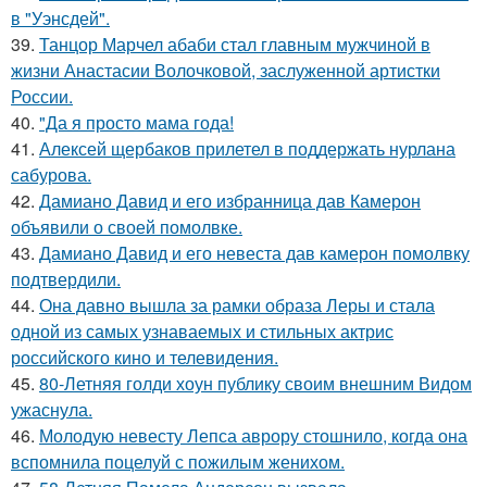
в "Уэнсдей".
39.
Танцор Марчел абаби стал главным мужчиной в
жизни Анастасии Волочковой, заслуженной артистки
России.
40.
"Да я просто мама года!
41.
Алексей щербаков прилетел в поддержать нурлана
сабурова.
42.
Дамиано Давид и его избранница дав Камерон
объявили о своей помолвке.
43.
Дамиано Давид и его невеста дав камерон помолвку
подтвердили.
44.
Она давно вышла за рамки образа Леры и стала
одной из самых узнаваемых и стильных актрис
российского кино и телевидения.
45.
80-Летняя голди хоун публику своим внешним Видом
ужаснула.
46.
Молодую невесту Лепса аврору стошнило, когда она
вспомнила поцелуй с пожилым женихом.