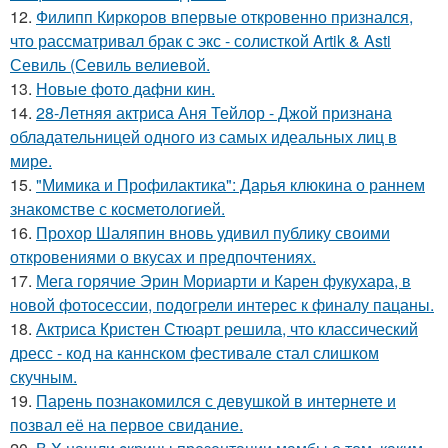
12.
Филипп Киркоров впервые откровенно признался,
что рассматривал брак с экс - солисткой Artik & Asti
Севиль (Севиль велиевой.
13.
Новые фото дафни кин.
14.
28-Летняя актриса Аня Тейлор - Джой признана
обладательницей одного из самых идеальных лиц в
мире.
15.
"Мимика и Профилактика": Дарья клюкина о раннем
знакомстве с косметологией.
16.
Прохор Шаляпин вновь удивил публику своими
откровениями о вкусах и предпочтениях.
17.
Мега горячие Эрин Мориарти и Карен фукухара, в
новой фотосессии, подогрели интерес к финалу пацаны.
18.
Актриса Кристен Стюарт решила, что классический
дресс - код на каннском фестивале стал слишком
скучным.
19.
Парень познакомился с девушкой в интернете и
позвал её на первое свидание.