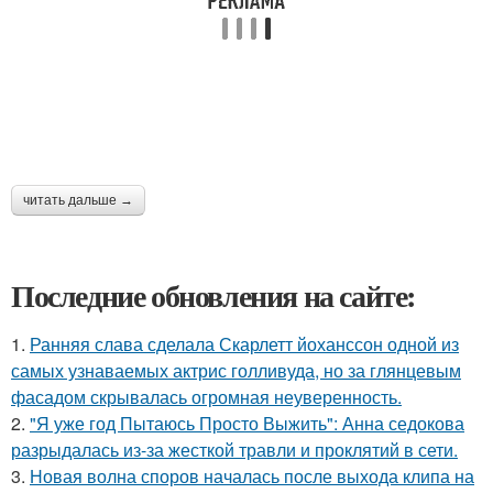
читать дальше →
Последние обновления на сайте:
1.
Ранняя слава сделала Скарлетт йоханссон одной из
самых узнаваемых актрис голливуда, но за глянцевым
фасадом скрывалась огромная неуверенность.
2.
"Я уже год Пытаюсь Просто Выжить": Анна седокова
разрыдалась из-за жесткой травли и проклятий в сети.
3.
Новая волна споров началась после выхода клипа на