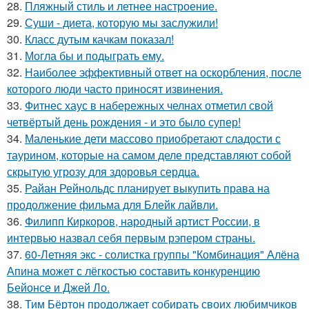
28.
Пляжный стиль и летнее настроение.
29.
Суши - диета, которую мы заслужили!
30.
Класс дутым качкам показал!
31.
Могла бы и подыграть ему.
32.
Наиболее эффективный ответ на оскорбления, после
которого люди часто приносят извинения.
33.
Фитнес хаус в набережных челнах отметил свой
четвёртый день рождения - и это было супер!
34.
Маленькие дети массово приобретают сладости с
таурином, которые на самом деле представляют собой
скрытую угрозу для здоровья сердца.
35.
Райан Рейнольдс планирует выкупить права на
продолжение фильма для Блейк лайвли.
36.
Филипп Киркоров, народный артист России, в
интервью назвал себя первым рэпером страны.
37.
60-Летняя экс - солистка группы "Комбинация" Алёна
Апина может с лёгкостью составить конкуренцию
Бейонсе и Джей Ло.
38.
Тим Бёртон продолжает собирать своих любимчиков