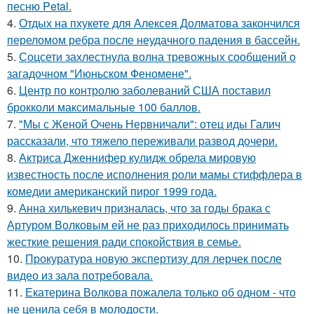
песню Petal.
4.
Отдых на пхукете для Алексея Долматова закончился
переломом ребра после неудачного падения в бассейн.
5.
Соцсети захлестнула волна тревожных сообщений о
загадочном "Июньском Феномене".
6.
Центр по контролю заболеваний США поставил
брокколи максимальные 100 баллов.
7.
"Мы с Женой Очень Нервничали": отец иды Галич
рассказали, что тяжело переживали развод дочери.
8.
Актриса Дженнифер кулидж обрела мировую
известность после исполнения роли мамы стиффлера в
комедии американский пирог 1999 года.
9.
Анна хилькевич призналась, что за годы брака с
Артуром Волковым ей не раз приходилось принимать
жесткие решения ради спокойствия в семье.
10.
Прокуратура новую экспертизу для лерчек после
видео из зала потребовала.
11.
Екатерина Волкова пожалела только об одном - что
не ценила себя в молодости.