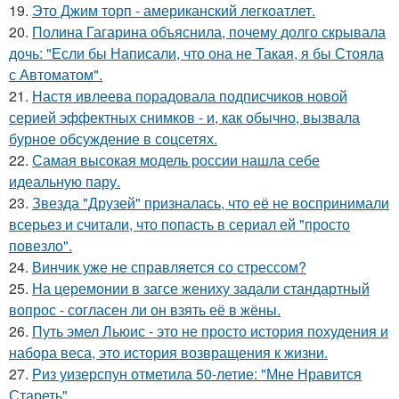
19.
Это Джим торп - американский легкоатлет.
20.
Полина Гагарина объяснила, почему долго скрывала
дочь: "Если бы Написали, что она не Такая, я бы Стояла
с Автоматом".
21.
Настя ивлеева порадовала подписчиков новой
серией эффектных снимков - и, как обычно, вызвала
бурное обсуждение в соцсетях.
22.
Самая высокая модель россии нашла себе
идеальную пару.
23.
Звезда "Друзей" призналась, что её не воспринимали
всерьез и считали, что попасть в сериал ей "просто
повезло".
24.
Винчик уже не справляется со стрессом?
25.
На церемонии в загсе жениху задали стандартный
вопрос - согласен ли он взять её в жёны.
26.
Путь эмел Льюис - это не просто история похудения и
набора веса, это история возвращения к жизни.
27.
Риз уизерспун отметила 50-летие: "Мне Нравится
Стареть".