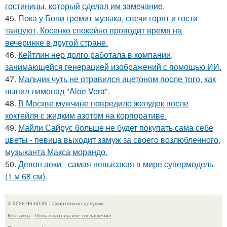
гостиницы, который сделал им замечание.
45.
Пока у Бони гремит музыка, свечи горят и гости
танцуют, Косенко спокойно проводит время на
вечеринке в другой стране.
46.
Кейтлин нер долго работала в компании,
занимающейся генерацией изображений с помощью ИИ.
47.
Мальчик чуть не отравился ацетоном после того, как
выпил лимонад "Aloe Vera".
48.
В Москве мужчине повредило желудок после
коктейля с жидким азотом на корпоративе.
49.
Майли Сайрус больше не будет покупать сама себе
цветы - певица выходит замуж за своего возлюбленного,
музыканта Макса морандо.
50.
Девон аоки - самая невысокая в мире супермодель
(1 м 68 см).
© 2026 90-60-90 | Спортивные девушки
Контакты
Пользовательское соглашение