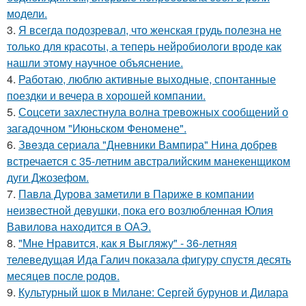
модели.
3.
Я всегда подозревал, что женская грудь полезна не
только для красоты, а теперь нейробиологи вроде как
нашли этому научное объяснение.
4.
Работаю, люблю активные выходные, спонтанные
поездки и вечера в хорошей компании.
5.
Соцсети захлестнула волна тревожных сообщений о
загадочном "Июньском Феномене".
6.
Звeздa сериала "Дневники Вампира" Нина добрев
встречается с 35-летним австралийским манекенщиком
дуги Джозефом.
7.
Павла Дурова заметили в Париже в компании
неизвестной девушки, пока его возлюбленная Юлия
Вавилова находится в ОАЭ.
8.
"Мне Нравится, как я Выгляжу" - 36-летняя
телеведущая Ида Галич показала фигуру спустя десять
месяцев после родов.
9.
Культурный шок в Милане: Сергей бурунов и Дилара