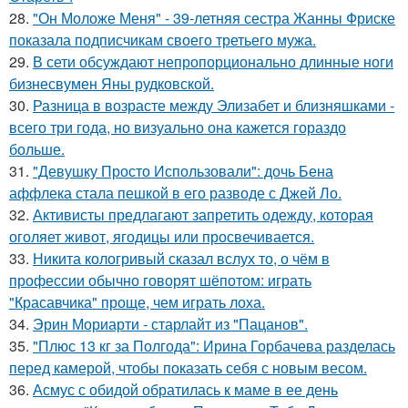
28.
"Он Моложе Меня" - 39-летняя сестра Жанны Фриске
показала подписчикам своего третьего мужа.
29.
В сети обсуждают непропорционально длинные ноги
бизнесвумен Яны рудковской.
30.
Разница в возрасте между Элизабет и близняшками -
всего три года, но визуально она кажется гораздо
больше.
31.
"Девушку Просто Использовали": дочь Бена
аффлека стала пешкой в его разводе с Джей Ло.
32.
Активисты предлагают запретить одежду, которая
оголяет живот, ягодицы или просвечивается.
33.
Никита кологривый сказал вслух то, о чём в
профессии обычно говорят шёпотом: играть
"Красавчика" проще, чем играть лоха.
34.
Эрин Мориарти - старлайт из "Пацанов".
35.
"Плюс 13 кг за Полгода": Ирина Горбачева разделась
перед камерой, чтобы показать себя с новым весом.
36.
Асмус с обидой обратилась к маме в ее день