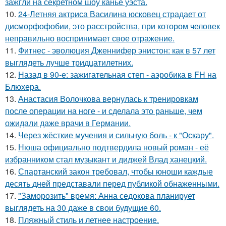
зажгли на секретном шоу канье уэста.
10.
24-Летняя актриса Василина юсковец страдает от
дисморфофобии, это расстройства, при котором человек
неправильно воспринимает свое отражение.
11.
Фитнес - эволюция Дженнифер энистон: как в 57 лет
выглядеть лучше тридцатилетних.
12.
Назад в 90-е: зажигательная степ - аэробика в FH на
Блюхера.
13.
Анастасия Волочкова вернулась к тренировкам
после операции на ноге - и сделала это раньше, чем
ожидали даже врачи в Германии.
14.
Через жёсткие мучения и сильную боль - к "Оскару".
15.
Нюша официально подтвердила новый роман - её
избранником стал музыкант и диджей Влад ханецкий.
16.
Спартанский закон требовал, чтобы юноши каждые
десять дней представали перед публикой обнаженными.
17.
"Заморозить" время: Анна седокова планирует
выглядеть на 30 даже в свои будущие 60.
18.
Пляжный стиль и летнее настроение.