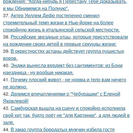
рождения: "Когда-нибудь я Перестану Тебе Доказывать,
и мы Обнимемся на Полную".
37.
Актер Уиллем Дефо постепенно сменил
стремительный темп жизни в Нью-йорке на более
спокойную жизнь в итальянской сельской местности.
38.
Российские звездные отцы, которые присутствовали
на рождении своих детей в первые секунды жизни:
39.
В окрестностях астаны действует группа пушистых
воров.
40.
Энджи вынесла вердикт без сантиментов: из Бони
наездница - ну вообще никакая.
41.
Почему плоский живот - не норма и тело вам ничего
не должно.
42.
Делимся впечатлениями о "Чебурашки" с Еленой
Яковлевой!
43.
Самбурская вышла на сцену и спокойно исполнила
свой хит так, будто поёт не "для Картинки", а для людей в
зале.
44.
В хмао группа бородатых мужчин избила гостя