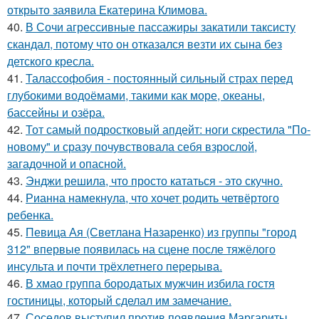
открыто заявила Екатерина Климова.
40.
В Сочи агрессивные пассажиры закатили таксисту
скандал, потому что он отказался везти их сына без
детского кресла.
41.
Талассофобия - постоянный сильный страх перед
глубокими водоёмами, такими как море, океаны,
бассейны и озёра.
42.
Тот самый подростковый апдейт: ноги скрестила "По-
новому" и сразу почувствовала себя взрослой,
загадочной и опасной.
43.
Энджи решила, что просто кататься - это скучно.
44.
Рианна намекнула, что хочет родить четвёртого
ребенка.
45.
Певица Ая (Светлана Назаренко) из группы "город
312" впервые появилась на сцене после тяжёлого
инсульта и почти трёхлетнего перерыва.
46.
В хмао группа бородатых мужчин избила гостя
гостиницы, который сделал им замечание.
47.
Соседов выступил против появления Маргариты