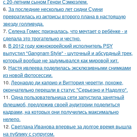
с 20-летним сыном Генри Сэмюэлем.
6.
За последние несколько лет сидни Суини
превратилась из актрисы второго плана в настоящую
звезду голливуда.
7.
Селена Гомес призналась, что мечтает о ребёнке - и
сделала это трогательно и честно.
8.
В 2012 году южнокорейский исполнитель PSY
выпустил "Gangnam Style" - шуточный и абсурдный трек,
который вообще не задумывался как мировой хит.
9.
Настя ивлеева поделилась эксклюзивными снимками
из новой фотосессии.
10.
Леонардо ди каприо и Виттория черетти, похоже,
окончательно перешли в статус "Серьезно и Надолго".
11.
Одна пользовательница сети запустила занятный
флешмоб, предложив своей аудитории поделиться
кадрами, на которых они получились максимально
нелепо.
12.
Светлана Иванова впервые за долгое время вышла
на публику с супругом.