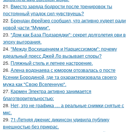
21.
Вместо заряда бодрости после тренировок ты
постоянный упадок сил чувствуешь?
22.
Брендан фрейзер сообщил, что активно худеет ради
новой части "Мумии".
23.
"Дом как База Подзарядки": секрет долголетия ови в
эпоху выгорания.
24.
"Между Восхищением и Нарциссизмом": почему
идеальный пресс Джей Ло вызывает споры?
25.
Пляжный стиль и летнее настроение.
26.
Алена водонаева с юмором отозвалась о посте
Ксении Бородиной, где та охарактеризовала своего
мужа как "Свою Вселенную".
27.
Кармен Электра активно занимается
благотворительностью:
28.
Нет, это не графика … а реальные снимки снятые с
мкс.
29.
71-Летняя дженис дикинсон удивила публику
внешностью без прикрас.