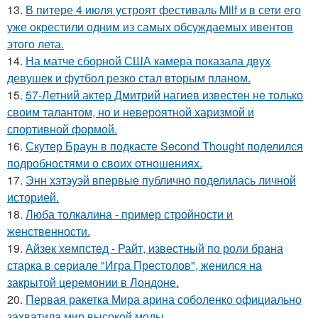
13.
В питере 4 июля устроят фестиваль Milf и в сети его
уже окрестили одним из самых обсуждаемых ивентов
этого лета.
14.
На матче сборной США камера показала двух
девушек и футбол резко стал вторым планом.
15.
57-Летний актер Дмитрий нагиев известен не только
своим талантом, но и невероятной харизмой и
спортивной формой.
16.
Скутер Браун в подкасте Second Thought поделился
подробностями о своих отношениях.
17.
Энн хэтэуэй впервые публично поделилась личной
историей.
18.
Люба толкалина - пример стройности и
женственности.
19.
Айзек хемпстед - Райт, известный по роли брана
старка в сериале "Игра Престолов", женился на
закрытой церемонии в Лондоне.
20.
Первая ракетка Мира арина соболенко официально
захватила мир высокой моды.