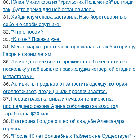
30.
Юлия Михалкова из "Уральских Пельменей" выглядит
так, будто время для неё остановилось.
31.
Хайди клум снова заставила Нью-йорк говорить о
себе и о своём спутнике.
32.
"Что с носом?
33.
"Кто он? Покажи уже!
34.
Меган маркл трогательно призналась в любви принцу
Гарри и своим детям.
35.
Лерчек, скорее всего, проживёт не более пяти лет,
поскольку у неё выявлен рак желудка четвёртой стадии с
метастазами.
36.
Активисты предлагают запретить одежду, которая
оголяет живот, ягодицы или просвечивается.
37.
Первая ракетка мира и лучшая теннисистка
прошедшего сезона Арина соболенко за 2025 год
заработала $30 млн.
38.
Екатерина Гордон о шестой свадьбе Александра
гордона.
39.
"После 40 лет Волшебных Таблеток не Существует", -