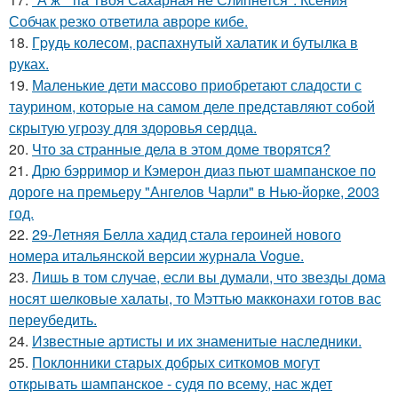
Собчак резко ответила авроре кибе.
18.
Гpyдь колесом, распахнутый халатик и бутылка в
руках.
19.
Маленькие дети массово приобретают сладости с
таурином, которые на самом деле представляют собой
скрытую угрозу для здоровья сердца.
20.
Что за странные дела в этом доме творятся?
21.
Дрю бэрримор и Кэмерон диаз пьют шампанское по
дороге на премьеру "Ангелов Чарли" в Нью-йорке, 2003
год.
22.
29-Летняя Белла хадид стала героиней нового
номера итальянской версии журнала Vogue.
23.
Лишь в том случае, если вы думали, что звезды дома
носят шелковые халаты, то Мэттью макконахи готов вас
переубедить.
24.
Известные артисты и их знаменитые наследники.
25.
Поклонники старых добрых ситкомов могут
открывать шампанское - судя по всему, нас ждет