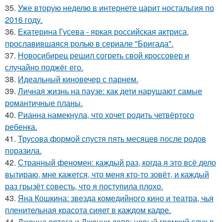
35.
Уже вторую неделю в интернете царит ностальгия по
2016 году.
36.
Екатерина Гусева - яркая российская актриса,
прославившаяся ролью в сериале "Бригада".
37.
Новосибирец решил согреть свой кроссовер и
случайно поджёг его.
38.
Идеальный киновечер с парнем.
39.
Личная жизнь на паузе: как дети нарушают самые
романтичные планы.
40.
Рианна намекнула, что хочет родить четвёртого
ребенка.
41.
Трусова формой спустя пять месяцев после родов
поразила.
42.
Странный феномен: каждый раз, когда я это всё дело
вытираю, мне кажется, что меня кто-то зовёт, и каждый
раз грызёт совесть, что я поступила плохо.
43.
Яна Кошкина: звезда комедийного кино и театра, чья
пленительная красота сияет в каждом кадре.
44.
Дженна ортега и Джонни депп: новый громкий слух в