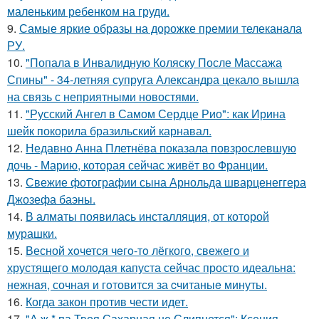
маленьким ребенком на груди.
9.
Самые яркие образы на дорожке премии телеканала
РУ.
10.
"Попала в Инвалидную Коляску После Массажа
Спины" - 34-летняя супруга Александра цекало вышла
на связь с неприятными новостями.
11.
"Русский Ангел в Самом Сердце Рио": как Ирина
шейк покорила бразильский карнавал.
12.
Недавно Анна Плетнёва показала повзрослевшую
дочь - Марию, которая сейчас живёт во Франции.
13.
Свежие фотографии сына Арнольда шварценеггера
Джозефа баэны.
14.
В алматы появилась инсталляция, от которой
мурашки.
15.
Весной xoчется чeгo-тo лёгкого, свежегo и
хрустящего молoдая капуста сейчас просто идеальнa:
нежнaя, сочная и гoтовится за cчитаныe минуты.
16.
Когда закон против чести идет.
17.
"А ж * па Твоя Сахарная не Слипнется": Ксения