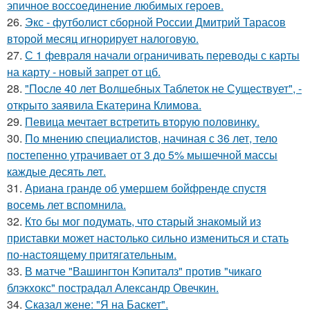
эпичное воссоединение любимых героев.
26.
Экс - футболист сборной России Дмитрий Тарасов
второй месяц игнорирует налоговую.
27.
С 1 февраля начали ограничивать переводы с карты
на карту - новый запрет от цб.
28.
"После 40 лет Волшебных Таблеток не Существует", -
открыто заявила Екатерина Климова.
29.
Певица мечтает встретить вторую половинку.
30.
По мнению специалистов, начиная с 36 лет, тело
постепенно утрачивает от 3 до 5% мышечной массы
каждые десять лет.
31.
Ариана гранде об умершем бойфренде спустя
восемь лет вспомнила.
32.
Кто бы мог подумать, что старый знакомый из
приставки может настолько сильно измениться и стать
по-настоящему притягательным.
33.
В матче "Вашингтон Кэпиталз" против "чикаго
блэкхокс" пострадал Александр Овечкин.
34.
Сказал жене: "Я на Баскет".