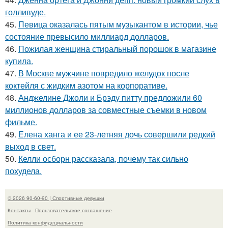
голливуде.
45.
Певица оказалась пятым музыкантом в истории, чье
состояние превысило миллиард долларов.
46.
Пожилая женщина стиральный порошок в магазине
купила.
47.
В Москве мужчине повредило желудок после
коктейля с жидким азотом на корпоративе.
48.
Анджелине Джоли и Брэду питту предложили 60
миллионов долларов за совместные съемки в новом
фильме.
49.
Елена ханга и ее 23-летняя дочь совершили редкий
выход в свет.
50.
Келли осборн рассказала, почему так сильно
похудела.
© 2026 90-60-90 | Спортивные девушки
Контакты
Пользовательское соглашение
Политика конфидециальности