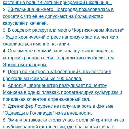
кастинг на роль 14-летней призрачной школьницы.
2.
Жительница нижнего Новгорода пожаловалась в
соцсетях, что её не допускают на большинство
каруселей и качелей.
3.
В соцсетях раскрутили миф о "Кортизоловом Животе"
- будто хронический стресс напрямую заставляет жир
скапливаться именно на талии.
4.
Она вместе с мамой записала шуточное видео, в
котором сравнила себя с норвежским футболистом
Эрлингом холандом.
5.
Центр по контролю заболеваний США поставил
брокколи максимальные 100 баллов.
6.
Арнольд шварценеггер разгуливает по центру
Мюнхена в одних плавках, пропагандируя культуризм и
привлекая клиентов в тренажерный зал.
7.
Дженнифер Лоуренс не получила роль в фильме
"Однажды в Голливуде" из-за внешности.
8.
Эмили ратаковски столкнулась с волной критики из-за
опубликованной фотосессии, где она запечатлена с