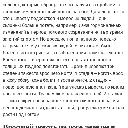
человек, которые обращаются к врачу из-за проблем со
стопами, имеют вросший ноготь на ноге. Довольно часто
это бывает у подростков и молодых людей – они
склонны больше потеть, например, из-за гормональных
изменений в период полового созревания или во время
занятий спортом.Но вросшие ногти на ногах нередко
встречаются и у пожилых людей. У них может быть
более высокий риск из-за заболеваний, таких как диабет.
Кроме того, с возрастом ногти на ногах становятся
толще, их труднее подстригать. Врачи выделяют три
степени тяжести вросшего ногтя: 1 стадия – ноготь врос
в кожу сбоку, кожа болит и воспаляется. 2 стадия –
новая воспаленная ткань (гранулема) выросла по краям
вросшего ногтя. Ткань мокнет и выделяет гной. 3 стадия
– кожа вокруг ногтя на ноге хронически воспалена, и из
нее продолжает выделяться гной, гранулема уже начала
расти над ногтем.
Вросший ноготь на ноге лечение в