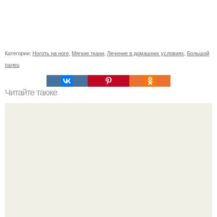
Категории:
Ноготь на ноге
,
Мягкие ткани
,
Лечение в домашних условиях
,
Большой
палец
Читайте также
Диетический ленивый яблочный штрудель: очень
простой в приготовлении и безумно вкусный!