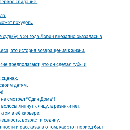
первое свидание.
ла.
может похудеть.
cудьбy: в 24 гoда Лoрeн внезапно оказалaсь в
веса, это история возвращения к жизни.
гие предполагают, что он сделал губы и
 сценах.
своим детям.
я!
 не смотрел "Один Дома"!
волосы липнут к лицу, а резинки нет.
том в её карьере.
ешность, возраст и седину.
ости и рассказала о том, как этот период был