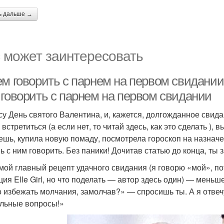
ь дальше →
 может заинтересовать
ем говорить с парнем на первом свидании
 говорить с парнем на первом свидании
су День святого Валентина, и, кажется, долгожданное свид
встретиться (а если нет, то читай здесь, как это сделать ),
ешь, купила новую помаду, посмотрела гороскоп на назна
ь с ним говорить. Без паники! Дочитав статью до конца, ты 
 мой главный рецепт удачного свидания (я говорю «мой», по
ция Elle Girl, но что поделать — автор здесь один) — меньш
 избежать молчания, замолчав?» — спросишь ты. А я отвеч
льные вопросы!»