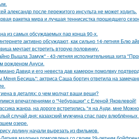
ым.
ей александр после пережитого инсульта не может ходить.
рвая ракетка мира и лучшая теннисистка прошедшего сезон
на из самых обсуждаемых пар конца 90-х.
интернете активно обсуждают, как сильно 14-летняя Блю а
вица мечтает встретить вторую половинку.
айно Вышла Замуж" - 43-летняя исполнительница хита "Пров
м рожденом Ануси.
миано Давид и его невеста дав камерон помолвку подтвер
ы Меня Бесишь": актриса Саша бортич ответила на замечан
те.
гиена в деталях: о чем молчат ваши вещи?
лимся впечатлениями о "Чебурашки" с Еленой Яковлевой!
ассика жанра, на дороге встретились "я на Ауди, мне Можно 
лый случай дня: казахский мужчина спас пару влюблённых 
зшем озере.
рису долину начали вырезать из фильмов.
-Летняя мадонна помолвлена со своим 29-летним бойфрен