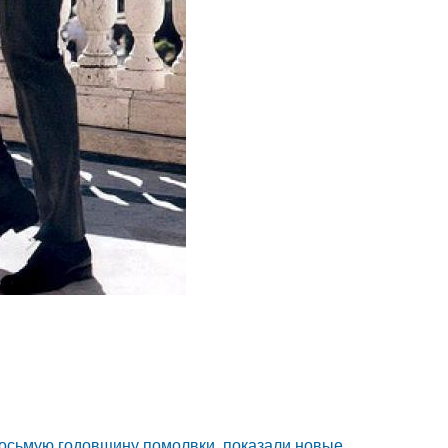
восьмую годовщину помолвки, показали новые