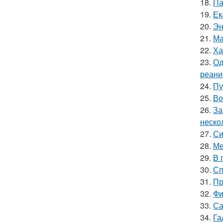
18.
Па
19.
Ек
20.
Эн
21.
Ма
22.
Ха
23.
Од
реани
24.
Пу
25.
Во
26.
За
неско
27.
Си
28.
Ме
29.
В 
30.
Сп
31.
Пр
32.
Фи
33.
Са
34.
Га