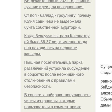
Встречайте новый 2022 год свиньи:
лучшие идеи для празднования
От поп - баллад к гроулингу: почему
Юлия савичева не выдержала
бунта собственной аудитории.
Когда беллуччи сыграла Клеопатру,
ей было 36-37 лет, и именно тогда
она находилась на вершине
карьеры.
Пышная посетительница парка
Сущес
развлечений устроила обсуждение
свида
в соцсетях после неожиданного
равно
столкновения с правилами
бейдж
безопасности.
алког
В соцсетях набирают популярность
Обычн
чипсы из крапивы, которые
дамы 
пользователи в комментариях