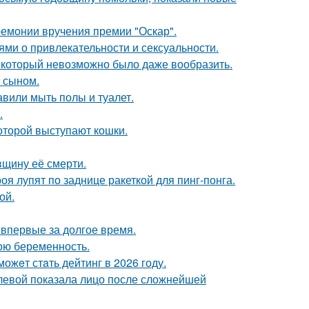
ремонии вручения премии "Оскар".
ями о привлекательности и сексуальности.
т, который невозможно было даже вообразить.
м сыном.
вили мыть полы и туалет.
.
оторой выступают кошки.
вщину её смерти.
я лупят по заднице ракеткой для пинг-понга.
ой.
впервые за долгое время.
ою беременность.
ожeт стaть дейтинг в 2026 году.
олевой показала лицо после сложнейшей