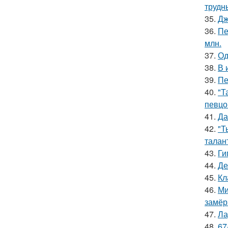
трудн
35.
Дж
36.
Пе
млн.
37.
Од
38.
В 
39.
Пе
40.
"Т
певцо
41.
Да
42.
"Т
талан
43.
Ги
44.
Де
45.
Кл
46.
Ми
замёр
47.
Ла
48.
67