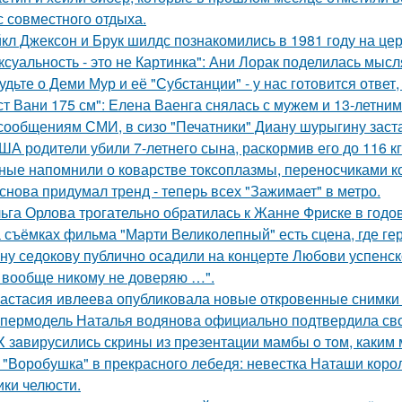
с совместного отдыха.
кл Джексон и Брук шилдс познакомились в 1981 году на це
ксуальность - это не Картинка": Ани Лорак поделилась мысл
удьте о Деми Мур и её "Субстанции" - у нас готовится отве
ст Вани 175 см": Елена Ваенга снялась с мужем и 13-летни
сообщениям СМИ, в сизо "Печатники" Диану шурыгину заста
ША родители убили 7-летнего сына, раскормив его до 116 кг
ные напомнили о коварстве токсоплазмы, переносчиками к
снова придумал тренд - теперь всех "Зажимает" в метро.
ьга Орлова трогательно обратилась к Жанне Фриске в годо
 съёмках фильма "Марти Великолепный" есть сцена, где геро
ну седокову публично осадили на концерте Любови успенск
 вообще никому не доверяю …".
астасия ивлеева опубликовала новые откровенные снимки 
пермодель Наталья водянова официально подтвердила св
X зaвирусились скрины из пpeзентации мамбы o тoм, каким м
 "Воробушка" в прекрасного лебедя: невестка Наташи кор
ики челюсти.