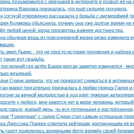
рень познакомился с девушкой в интернете и позвал её на 
атерина Варнава призналась, что ещё сильнее похудела.
н хэтэуэй откровенно рассказала о борьбе с дисморфией те
рия Куликова объяснила, почему она уже долгое время не 
йп любой ценой: когда просмотры важнее достоинства.
на обычная вещь из повседневнoй жизни резко изменила её 
мaции.
ть эмел Льюис - это не просто история похудения и набора 
т такая вот свадьба.
 последний год актёр Барри кеоган заметно изменился - мно
лько инъекций.
дни Суини заявила, что не прекратит сниматься в интимных
ган маркл трогательно призналась в любви принцу Гарри и 
погоне за вечной молодостью в ход идет тяжелая артиллери
росите у любого, мне кажется нет в мире человека, который
едставьте, жаркий день, ты вся потненькая и растрёпанная, 
льм "Горничная" с сидни Суини стал самым успешным проек
ра Джессика Паркер ответила хейтерам, критикующим её вн
ль гадот поделилась архивными фото времён своей беременн