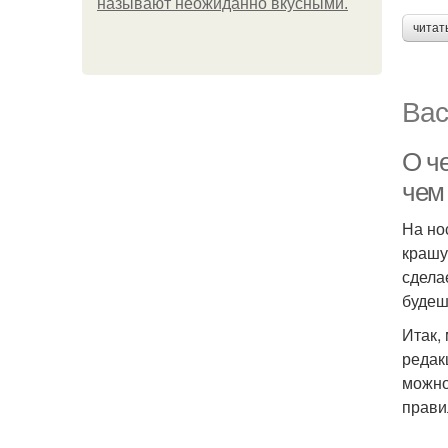
называют неожиданно вкусными.
читат
Вас
О ч
чем
На но
крашу 
сдела
будеш
Итак,
редак
можно
прави