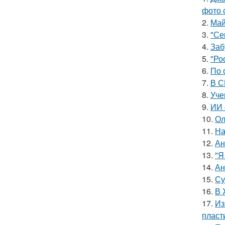
фото 
2.
Май
3.
"Се
4.
Заб
5.
"Ро
6.
По 
7.
В С
8.
Уче
9.
ИИ 
10.
Ол
11.
На
12.
Ан
13.
"Я
14.
Ан
15.
Су
16.
В 
17.
Из
пласт