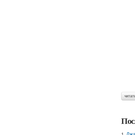
читат
Пос
1.
Джа