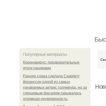
Быс
Популярные материалы
Св
Коронавирус: предварительные
итоги пандемии
Ранняя слава сделала Скарлетт
йоханссон одной из самых
Нов
узнаваемых актрис голливуда, но за
глянцевым фасадом скрывалась
огромная неуверенность.