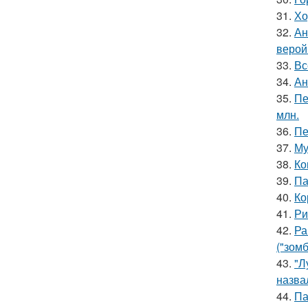
31.
Хо
32.
Ан
верой
33.
Вс
34.
Ан
35.
Пе
млн.
36.
Пе
37.
Му
38.
Ко
39.
Па
40.
Ко
41.
Ри
42.
Ра
("зомб
43.
"Л
назва
44.
Па