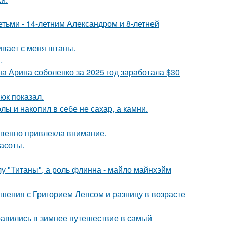
тьми - 14-летним Александром и 8-летней
гивает с меня штаны.
.
а Арина соболенко за 2025 год заработала $30
юк показал.
лы и накопил в себе не сахар, а камни.
овенно привлекла внимание.
асоты.
лу "Титаны", а роль флинна - майло майнхэйм
ошения с Григорием Лепсом и разницу в возрасте
авились в зимнее путешествие в самый