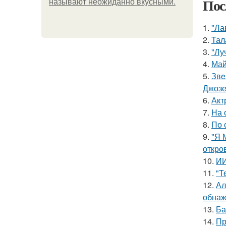
Пос
называют неожиданно вкусными.
1.
"Ла
2.
Тал
3.
"Лу
4.
Май
5.
Звe
Джоз
6.
Акт
7.
На 
8.
По 
9.
"Я 
откро
10.
ИИ
11.
"Т
12.
Ал
обнаж
13.
Ба
14.
Пр