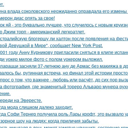
т.
на влада соколовского неожиданно оправдала его измены 
мерон диас опять за свое!
ок яй - это буквально лучшее, что случилось с новым круиз
о Джим торп - американский легкоатлет.
стралийскую блогершу ли халтон после появления на фест
вой Девушкой в Мире", сообщает New York Post.
001 году Анну Курникову пригласили сняться в клипе испан
ди уокер милое фото с полом уокером выложил.
парацци засняли 37-летнюю ану де Армас без макияжа в д
залось бы, рутинная встреча, но финал этой истории прос
прос о том, что важнее - любовь или расчёт, до сих пор выз
а фотография, где знаменитый тореро Альваро мунера рухн
ение.
ереди на Эвересте.
гда мода слишком далеко заходит.
гда Софи Тернер получила роль Лары крофт, это вызвало у
зорное шоу на людях: когда приличия забыты.
рсть миндаля в день может заметно улучшить состояние кож