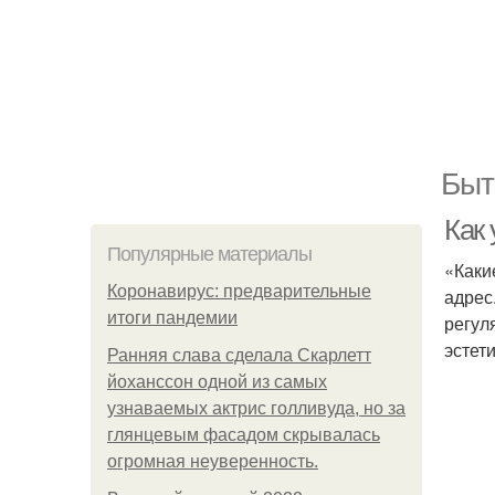
Быт
Как
Популярные материалы
«Каки
Коронавирус: предварительные
адрес
итоги пандемии
регул
эстет
Ранняя слава сделала Скарлетт
йоханссон одной из самых
узнаваемых актрис голливуда, но за
глянцевым фасадом скрывалась
огромная неуверенность.