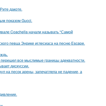
Рите дакоте.
ным показом Gucci.
ивале Coachella начали называть "Самой
ского певца Энрике иглесиаса на песню Escape.
ождь.
то перешел все мыслимые границы адекватности.
ывает дискуссии.
ул на песок арены, запечатлела не падение, а
дивление.
и.