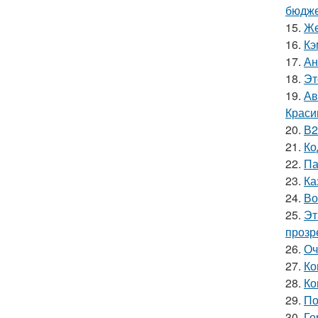
бюдже
15.
Же
16.
Кэ
17.
Ан
18.
Эт
19.
Ав
Краси
20.
В2
21.
Ко
22.
Па
23.
Ка
24.
Во
25.
Эт
прозр
26.
Оч
27.
Ко
28.
Ко
29.
По
30.
Го