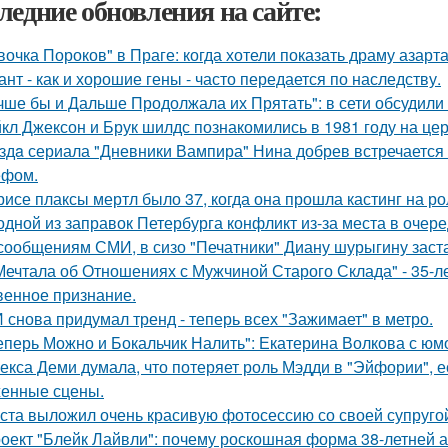
ледние обновления на сайте:
вочка Пороков" в Праге: когда хотели показать драму азарта
ант - как и хорошие гены - часто передается по наследству.
чше бы и Дальше Продолжала их Прятать": в сети обсудили
кл Джексон и Брук шилдс познакомились в 1981 году на це
здa сериала "Дневники Вампира" Нина добрев встречается
ефом.
рисе плаксы мертл было 37, когда она прошла кастинг на р
одной из заправок Петербурга конфликт из-за места в очер
сообщениям СМИ, в сизо "Печатники" Диану шурыгину заста
Мечтала об Отношениях с Мужчиной Старого Склада" - 35-
венное признание.
 снова придумал тренд - теперь всех "Зажимает" в метро.
еперь Можно и Бокальчик Налить": Екатерина Волкова с юм
екса Деми думала, что потеряет роль Мэдди в "Эйфории", е
енные сцены.
ста выложил очень красивую фотосессию со своей супруго
оект "Блейк Лайвли": почему роскошная форма 38-летней ак