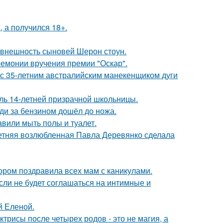
, а получился 18+.
 внешность сыновей Шерон стоун.
ремонии вручения премии "Оскар".
 с 35-летним австралийским манекенщиком дуги
оль 14-летней призрачной школьницы.
еди за бензином дошёл до ножа.
вили мыть полы и туалет.
летняя возлюбленная Павла Деревянко сделала
ором поздравила всех мам с каникулами.
сли не будет соглашаться на интимные и
й Еленой.
трисы после четырех родов - это не магия, а