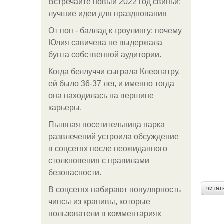
Встречайте новый 2022 год свиньи:
лучшие идеи для празднования
От поп - баллад к гроулингу: почему
Юлия савичева не выдержала
бунта собственной аудитории.
Когда беллуччи сыграла Клеопатру,
ей было 36-37 лет, и именно тогда
она находилась на вершине
карьеры.
Пышная посетительница парка
развлечений устроила обсуждение
в соцсетях после неожиданного
столкновения с правилами
безопасности.
читат
В соцсетях набирают популярность
чипсы из крапивы, которые
пользователи в комментариях