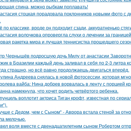
рошая спина, можно рыбкам поплавать!
астасия стоцкая порадовала поклонников новыми фото с де
.
ё по классике, вроде он подходит сзади, аккуратненько стя
астасия волочкова опровергла слухи о лечении за границей
рвая ракетка мира и лучшая теннисистка прошедшего сезон
тр Чернышёв подросшую дочь Милу от анастасии Заворотн
жик в Бразилии каждый день заливал в себя по 2-3 литра ко
гда страшно, но всё равно продолжаешь двигаться вперёд.
улина Андреева снялась в новой фотосессии, которая мгн
ролева вайба: Нина добрев ворвалась в ленту с порцией кр
анна намекнула, что хочет родить четвёртого ребенка.
пунцель воплотит актриса Тиган крофт, известная по сериа
и").
учше с Дедом, чем с Сыном" - Аврора встала стеной за отн
ла мелочью.
вел воля вместе с двенадцатилетним сыном Робертом отпр