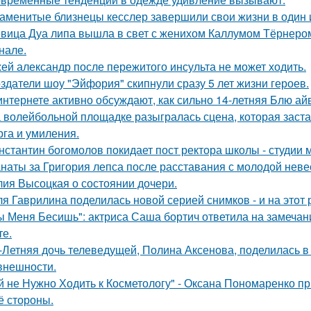
аменитые близнецы кесслер завершили свои жизни в один и 
вица Дуа липа вышла в свет с женихом Каллумом Тёрнеро
нале.
ей александр после пережитого инсульта не может ходить.
здатели шоу "Эйфория" скипнули сразу 5 лет жизни героев.
интернете активно обсуждают, как сильно 14-летняя Блю а
 волейбольной площадке разыгралась сцена, которая заста
рга и умиления.
нстантин богомолов покидает пост ректора школы - студии м
наты за Григория лепса после расставания с молодой нев
ия Высоцкая о состоянии дочери.
я Гаврилина поделилась новой серией снимков - и на этот 
ы Меня Бесишь": актриса Саша бортич ответила на замечан
те.
-Летняя дочь телеведущей, Полина Аксенова, поделилась в 
 внешности.
й не Нужно Ходить к Косметологу" - Оксана Пономаренко при
её стороны.