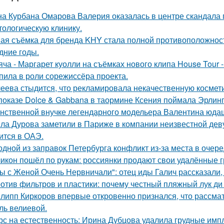
а Курбана Омарова Валерия оказалась в центре скандала 
тологическую клинику.
ая съёмка для бренда KHY стала полной противоположност
дние годы.
яча - Маргарет куолли на съёмках нового клипа House Tour -
пила в роли сорежиссёра проекта.
еева стыдится, что рекламировала некачественную космети
показе Dolce & Gabbana в таормине Ксения поймала Эрлинг
нственной внучке легендарного модельера Валентина юдаш
ла Дурова заметили в Париже в компании неизвестной дев
ится в ОАЭ.
одной из заправок Петербурга конфликт из-за места в очер
икон пошёл по рукам: россиянки продают свои удалённые 
ы с Женой Очень Нервничали": отец иды Галич рассказали,
отив фильтров и пластики: почему честный пляжный лук ди 
липп Киркоров впервые откровенно признался, что рассматри
ль велиевой.
рс на естественность: Ирина Дубцова удалила грудные импл