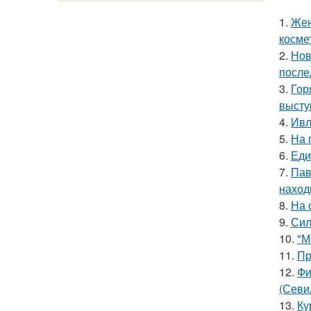
1.
Жен
косме
2.
Нов
после
3.
Гор
высту
4.
Ивл
5.
На 
6.
Еди
7.
Пав
наход
8.
На 
9.
Сил
10.
"М
11.
Пр
12.
Фи
(Севи
13.
Ку