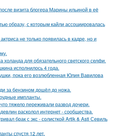
после визита блогера Марины ильиной в её
ью образу, с которым кайли ассоциировалась
 актриса не только появилась в кадре, но и
ку.
а холанда для обязательного светского селфи.
кина исполнилось 4 года.
ушки, пока его возлюбленная Юлия Вавилова
еди за бензином дошёл до ножа.
грудные импланты.
 что тяжело переживали развод дочери.
девлин расколол интернет - сообщества.
вал брак с экс - солисткой Artik & Asti Севиль
анты спустя 12 лет.