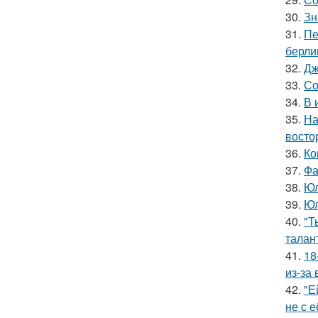
30.
Зн
31.
Пе
берли
32.
Дж
33.
Со
34.
В 
35.
На
восто
36.
Ко
37.
Фа
38.
Юл
39.
Юл
40.
"Т
талан
41.
18
из-за
42.
"Е
не с 