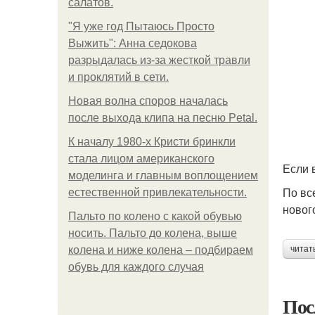
салатов.
"Я уже год Пытаюсь Просто
Выжить": Анна седокова
разрыдалась из-за жесткой травли
и проклятий в сети.
Новая волна споров началась
после выхода клипа на песню Petal.
К началу 1980-х Кристи бринкли
стала лицом американского
Если 
моделинга и главным воплощением
По вс
естественной привлекательности.
новог
Пальто по колено с какой обувью
носить. Пальто до колена, выше
колена и ниже колена – подбираем
читат
обувь для каждого случая
Пос