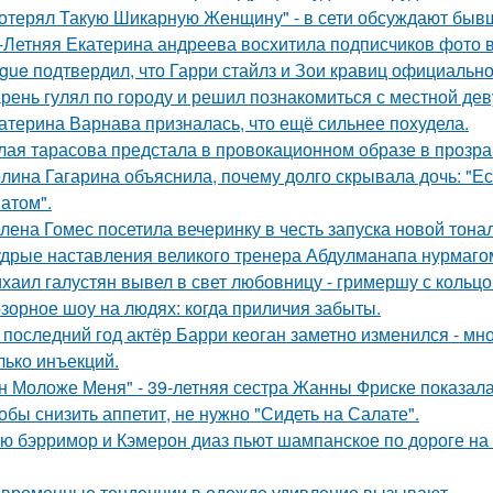
отерял Такую Шикарную Женщину" - в сети обсуждают бывш
-Летняя Екатерина андреева восхитила подписчиков фото в
gue подтвердил, что Гарри стайлз и Зои кравиц официальн
рень гулял по городу и решил познакомиться с местной де
атерина Варнава призналась, что ещё сильнее похудела.
лая тарасова предстала в провокационном образе в прозра
лина Гагарина объяснила, почему долго скрывала дочь: "Ес
атом".
лена Гомес посетила вечеринку в честь запуска новой тона
дрые наставления великого тренера Абдулманапа нурмаго
хаил галустян вывел в свет любовницу - гримершу с кольцо
зорное шоу на людях: когда приличия забыты.
 последний год актёр Барри кеоган заметно изменился - мно
лько инъекций.
н Моложе Меня" - 39-летняя сестра Жанны Фриске показала
обы снизить аппетит, не нужно "Сидеть на Салате".
ю бэрримор и Кэмерон диаз пьют шампанское по дороге на 
временные тенденции в одежде удивление вызывают.