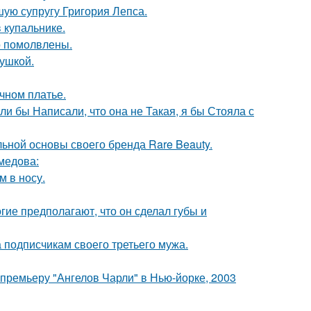
ую супругу Григория Лепса.
 купальнике.
о помолвлены.
вушкой.
чном платье.
ли бы Написали, что она не Такая, я бы Стояла с
льной основы своего бренда Rare Beauty.
медова:
м в носу.
гие предполагают, что он сделал губы и
 подписчикам своего третьего мужа.
премьеру "Ангелов Чарли" в Нью-йорке, 2003