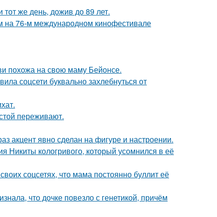
тот же день, дожив до 89 лет.
м на 76-м международном кинофестивале
йви похожа на свою маму Бейонсе.
вила соцсети буквально захлебнуться от
хат.
естой переживают.
раз акцент явно сделан на фигуре и настроении.
ия Никиты кологривого, который усомнился в её
своих соцсетях, что мама постоянно буллит её
знала, что дочке повезло с генетикой, причём