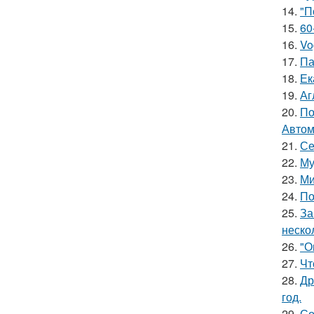
14.
"П
15.
60
16.
Vo
17.
Па
18.
Ек
19.
Аг
20.
По
Автом
21.
Се
22.
Му
23.
Ми
24.
По
25.
За
неско
26.
"О
27.
Чт
28.
Др
год.
29.
Со