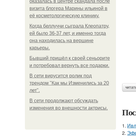
оказалась в центре скандала после
визита блогера Марины ильиной в
её косметологическую клинику.
Когда беллуччи сыграла Клеопатру,
ей было 36-37 лет, и именно тогда
она находилась на вершине
карьеры.
Бывший пришёл к своей сеньорите
и потребовал вернуть все подарки.
В сети вирусится ролик под
трендом "Как мы Изменились за 20
читат
лет".
В сети продолжают обсуждать
изменения во внешности актрисы.
Пос
1.
Ивл
2.
Эфф