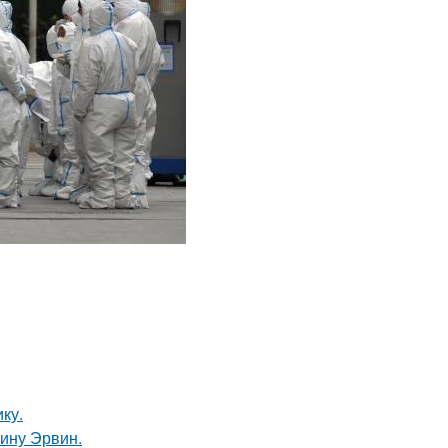
ку.
ину Эрвин.