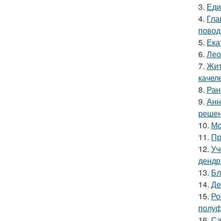
3.
Еди
4.
Гла
повод
5.
Ека
6.
Лео
7.
Жит
качел
8.
Ран
9.
Анн
решен
10.
Мо
11.
Пр
12.
Уч
дендр
13.
Бл
14.
Де
15.
Ро
полуф
16.
Са