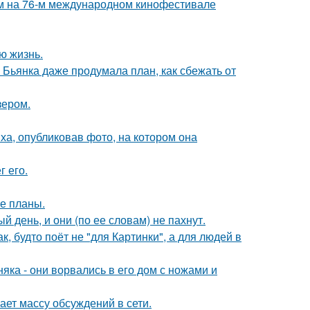
м на 76-м международном кинофестивале
ю жизнь.
Бьянка даже продумала план, как сбежать от
зером.
а, опубликовав фото, на котором она
 его.
е планы.
 день, и они (по ее словам) не пахнут.
, будто поёт не "для Картинки", а для людей в
ка - они ворвались в его дом с ножами и
ает массу обсуждений в сети.