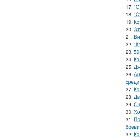
17.
"О
18.
"О
19.
Ко
20.
Эт
21.
Ви
22.
"К
23.
59
24.
Ка
25.
Дж
26.
Ан
среди
27.
Ко
28.
Дв
29.
Сн
30.
Хо
31.
По
боеви
32.
Ко