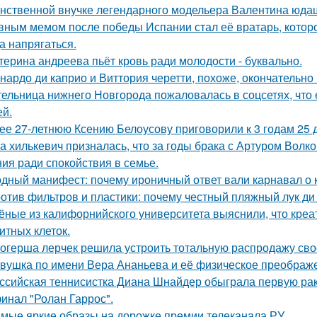
нственной внучке легендарного модельера Валентина юдаш
вным мемом после победы Испании стал её вратарь, которо
а напрягаться.
терина андреева пьёт кровь ради молодости - буквально.
нардо ди каприо и Виттория черетти, похоже, окончательно 
ельница нижнего Новгорода пожаловалась в соцсетях, что 
ей.
ее 27-летнюю Ксению Белоусову приговорили к 3 годам 25 
а хилькевич призналась, что за годы брака с Артуром Волк
ия ради спокойствия в семье.
дный манифест: почему ироничный ответ вали карнавал о ко
отив фильтров и пластики: почему честный пляжный лук ди 
ёные из калифорнийского университета выяснили, что кре
итных клеток.
огерша лерчек решила устроить тотальную распродажу сво
вушка по имени Вера Ананьева и её физическое преображ
ссийская теннисистка Диана Шнайдер обыграла первую рак
инал "Ролан Гаррос".
мые яркие образы на дорожке премии телеканала РУ.