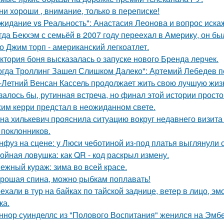
ни хороши , внимание, только в переписке!
жидание vs Реальность": Анастасия Леонова и вопрос иск
гда Бекхэм с семьёй в 2007 году переехал в Америку, он бы
о Джим торп - американский легкоатлет.
ктория боня высказалась о запуске нового Бренда лерчек.
огда Троллинг Зашел Слишком Далеко": Артемий Лебедев по
-Летний Венсан Кассель продолжает жить свою лучшую жиз
залось бы, рутинная встреча, но финал этой истории прос
им керри предстал в неожиданном свете.
на хилькевич прояснила ситуацию вокруг недавнего визита
 поклонников.
нфуз на сцене: у Люси чеботиной из-под платья выглянули с
ойная ловушка: как QR - код раскрыл измену.
ежный кураж: зима во всей красе.
рошая спина, можно рыбкам поплавать!
ехали в тур на байках по тайской заднице, ветер в лицо, э
ка.
ннор суинделлс из "Полового Воспитания" женился на Эмбе