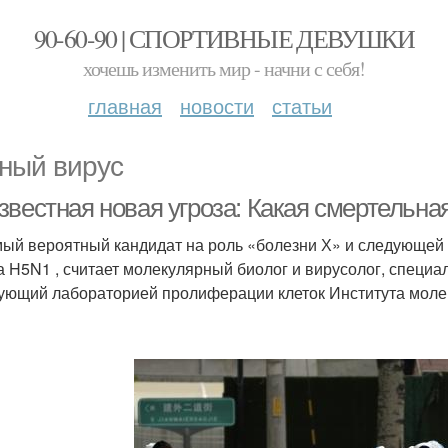
90-60-90 | СПОРТИВНЫЕ ДЕВУШКИ
хочешь изменить мир - начни с себя!
главная
новости
статьи
ный вирус
звестная новая угроза: Какая смертельна
мый вероятный кандидат на роль «болезни Х» и следующей 
а H5N1 , считает молекулярный биолог и вирусолог, специа
ующий лабораторией пролиферации клеток Института молек