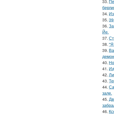
33.
Пе
берли
34.
Из
35.
39
36.
За
Йе.
37.
Ст
38.
"Я
39.
Ва
демон
40.
Но
41.
Ид
42.
Ли
43.
Те
44.
Са
зале.
45.
Дв
забра
46.
Кс