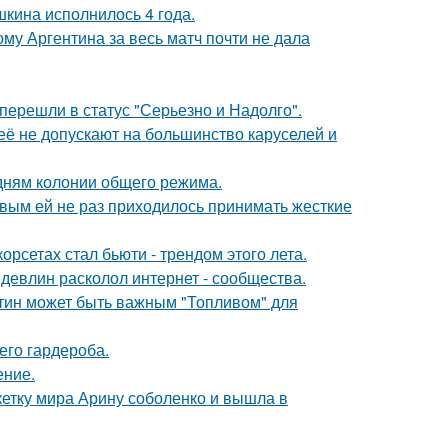
кина исполнилось 4 года.
му Аргентина за весь матч почти не дала
перешли в статус "Серьезно и Надолго".
её не допускают на большинство каруселей и
дням колонии общего режима.
овым ей не раз приходилось принимать жесткие
рсетах стал бьюти - трендом этого лета.
девлин расколол интернет - сообщества.
атин может быть важным "Топливом" для
его гардероба.
ение.
етку мира Арину соболенко и вышла в