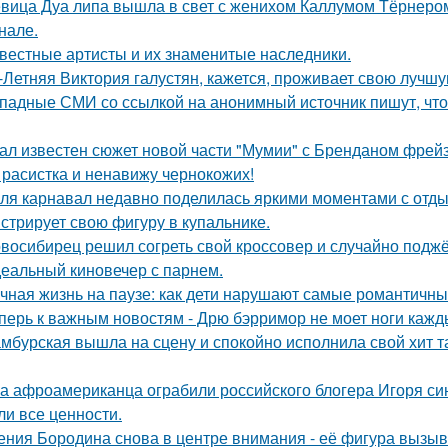
вица Дуа липа вышла в свет с женихом Каллумом Тёрнеро
нале.
вестные артисты и их знаменитые наследники.
-Летняя Виктория галустян, кажется, проживает свою лучшу
падные СМИ со ссылкой на анонимный источник пишут, что 
ал известен сюжет новой части "Мумии" с Бренданом фрей
 расистка и ненавижу чернокожих!
ля карнавал недавно поделилась яркими моментами с отдых
стрирует свою фигуру в купальнике.
восибирец решил согреть свой кроссовер и случайно поджёг
еальный киновечер с парнем.
чная жизнь на паузе: как дети нарушают самые романтичны
перь к важным новостям - Дрю бэрримор не моет ноги каждый
мбурская вышла на сцену и спокойно исполнила свой хит так
а афроамериканца ограбили российского блогера Игоря синя
ли все ценности.
ения Бородина снова в центре внимания - её фигура вызыв