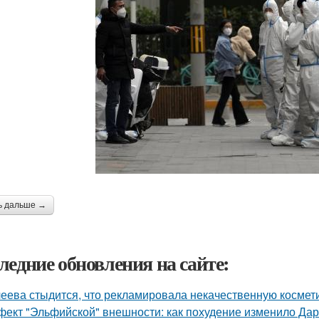
ь дальше →
ледние обновления на сайте:
еева стыдится, что рекламировала некачественную космети
ект "Эльфийской" внешности: как похудение изменило Дар