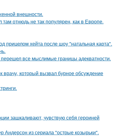
аженной внешности.
л там отнюдь не так популярен, как в Европе.
д прицелом хейта после шоу "натальная карта".
нь.
то перешел все мыслимые границы адекватности.
 к врачу, который вызвал бурное обсуждение
тринги.
моции зашкаливают, чувствую себя героиней
р Андерсон из сериала "острые козырьки".