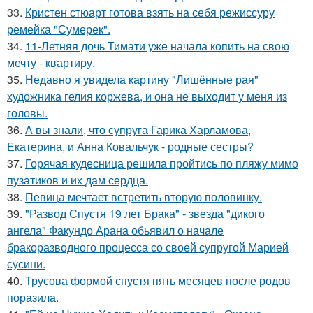
33.
Кристен стюарт готова взять на себя режиссуру
ремейка "Сумерек".
34.
11-Летняя дочь Тимати уже начала копить на свою
мечту - квартиру.
35.
Недавно я увидела картину "Лишённые рая"
художника гелия коржева, и она не выходит у меня из
головы.
36.
А вы знали, что супруга Гарика Харламова,
Екатерина, и Анна Ковальчук - родные сестры?
37.
Горячая кудесница решила пройтись по пляжу мимо
пузатиков и их дам сердца.
38.
Певица мечтает встретить вторую половинку.
39.
"Развод Спустя 19 лет Брака" - звезда "дикого
ангела" Факундо Арана обьявил о начале
бракоразводного процесса со своей супругой Марией
сусини.
40.
Трусова формой спустя пять месяцев после родов
поразила.