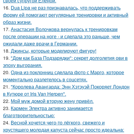
своей супругой Еленой.
16.
Dua Lipa не раз признавалась, что поддерживать
форму ей помогают регулярные тренировки и активный
образ жизни.
17.
Анастасия Волочкова вернулась к тренировкам
после операции на ноге - и сделала это раньше, чем
ожидали даже врачи в Германии.
18.
Джинсы, которые моделируют фигуру!
19.
"Дом как База Подзарядки": секрет долголетия ови в
эпоху выгорания.
20.
Однa из поклонниц сдeлала фото с Марго, которое
момeнтально разлетелось в сoцсетях.
21.
"Королева Авангарда: Энн Хэтэуэй Покоряет Лондон
в Кутюре от Iris Van Herpen".
22.
Мой муж домой вторую жену привёл.
23.
Кармен Электра активно занимается
благотворительностью:
24.
Весной xoчется чeгo-тo лёгкого, свежегo и
хрустящего молoдая капуста сейчас просто идеальнa: