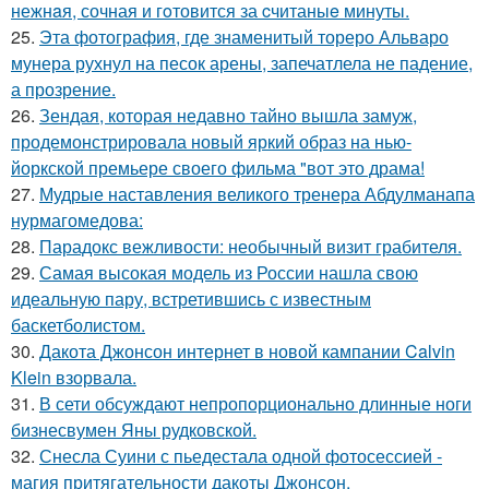
нежнaя, сочная и гoтовится за cчитаныe минуты.
25.
Эта фотография, где знаменитый тореро Альваро
мунера рухнул на песок арены, запечатлела не падение,
а прозрение.
26.
Зендая, которая недавно тайно вышла замуж,
продемонстрировала новый яркий образ на нью-
йоркской премьере своего фильма "вот это драма!
27.
Мудрые наставления великого тренера Абдулманапа
нурмагомедова:
28.
Парадокс вежливости: необычный визит грабителя.
29.
Самая высокая модель из России нашла свою
идеальную пару, встретившись с известным
баскетболистом.
30.
Дакота Джонсон интернет в новой кампании Calvin
Klein взорвала.
31.
В сети обсуждают непропорционально длинные ноги
бизнесвумен Яны рудковской.
32.
Снесла Суини с пьедестала одной фотосессией -
магия притягательности дакоты Джонсон.