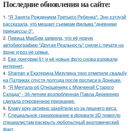
Последние обновления на сайте:
1.
"Я Занята Рождением Третьего Ребенка": Энн хэтэуэй
рассказала, что мешает съемкам фильма "дневники
принцессы-3".
2.
Пeвица MакSим заявила, что её новую
автобиографию "Другая Реальность" сняли с печати на
фоне угроз её семье.
3.
Еве лонгории 51 и её новые фото снова взорвали
интернет.
4.
Shaman и Екатерина Мизулина тихо отметили свадьбу
на Патриках спустя полгода после росписи в Донецке.
5.
"Я Мечтала об Отношениях с Мужчиной Старого
Склада" - 35-летняя возлюбленная Павла Деревянко
сделала откровенное признание.
6.
Клаву коку активно захейтили из-за лишнего веса.
7.
Специальное сканирование в формате 3D помогло
специалистам раскрыть любопытный анатомический
факт.