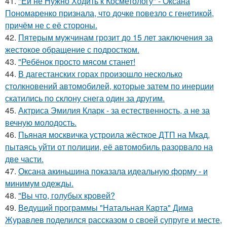
41.
"Ей не Нужно Ходить к Косметологу" - Оксана
Пономаренко признала, что дочке повезло с генетикой,
причём не с её стороны.
42.
Пятерым мужчинам грозит до 15 лет заключения за
жестокое обращение с подростком.
43.
"Ребёнок просто мясом станет!
44.
В дагестанских горах произошло несколько
столкновений автомобилей, которые затем по инерции
скатились по склону снега один за другим.
45.
Актриса Эмилия Кларк - за естественность, а не за
вечную молодость.
46.
Пьяная москвичка устроила жёсткое ДТП на Мкад,
пытаясь уйти от полиции, её автомобиль разорвало на
две части.
47.
Оксана акиньшина показала идеальную форму - и
минимум одежды.
48.
"Вы что, голубых кровей?
49.
Ведущий программы "Натальная Карта" Дима
Журавлев поделился рассказом о своей супруге и месте,