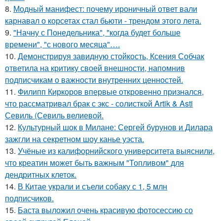
8.
Модный манифест: почему ироничный ответ вали
карнавал о корсетах стал бьюти - трендом этого лета.
9.
"Начну с Понедельника", "когда будет больше
времени", "с нового месяца"….
10.
Демонстрируя завидную стойкость, Ксения Собчак
ответила на критику своей внешности, напомнив
подписчикам о важности внутренних ценностей.
11.
Филипп Киркоров впервые откровенно признался,
что рассматривал брак с экс - солисткой Artik & Asti
Севиль (Севиль велиевой.
12.
Культурный шок в Милане: Сергей бурунов и Дилара
зажгли на секретном шоу канье уэста.
13.
Учёные из калифорнийского университета выяснили,
что креатин может быть важным "Топливом" для
дендритных клеток.
14.
В Китае украли и съели собаку с 1, 5 млн
подписчиков.
15.
Баста выложил очень красивую фотосессию со