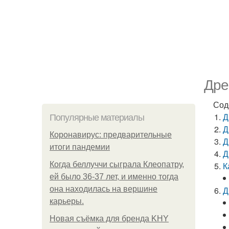
Дре
Сод
Д
Популярные материалы
Д
Коронавирус: предварительные
Д
итоги пандемии
Д
Когда беллуччи сыграла Клеопатру,
К
ей было 36-37 лет, и именно тогда
она находилась на вершине
Д
карьеры.
Новая съёмка для бренда KHY