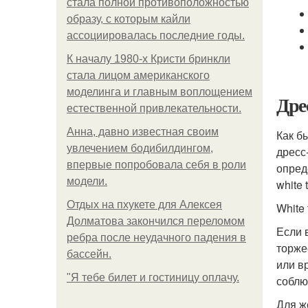
стала полной противоположностью
образу, с которым кайли
ассоциировалась последние годы.
К началу 1980-х Кристи бринкли
стала лицом американского
моделинга и главным воплощением
Дре
естественной привлекательности.
Анна, давно известная своим
Как б
увлечением бодибилдингом,
дресс
впервые попробовала себя в роли
опред
модели.
white 
Отдых на пхукете для Алексея
White 
Долматова закончился переломом
Если 
ребра после неудачного падения в
торже
бассейн.
или в
"Я тебе билет и гостиницу оплачу.
соблю
Для ж