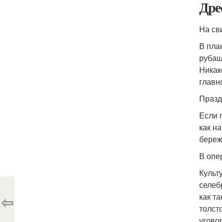
Дре
На св
В пла
рубаш
Никак
главн
Празд
Если 
как н
береж
В опе
Культ
селеб
как т
⇦
толст
угово