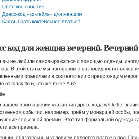
Светское событие
Дресс-код «коктейль» для женщин
Как выбрать коктейльное платье?
сс код для женщин вечерний. Вечерний 
ы вы не любили самовыражаться с помощью одежды, иногда
-код. В этой статье мы поговорим о разновидностях вечерн
еленными правилами в соответствии с предстоящим мероп
tie от black tie и, что же такое А 5?
tie
в вашем приглашении указан тип дресс-кода white tie, знач
ственном событии, например, приём у монаршей особы, пос
ручение серьезной премии. Этот тип формальной одежды са
сти все правила.
енщин обязательным условием является платье в пол. При