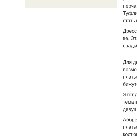
перча
Туфли
стать
Дресс
tie. 
свадь
Для д
возмо
плать
бижут
Этот 
темат
девуш
Аббре
плать
костю