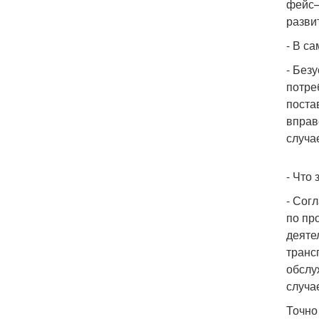
фейс–
разви
- В с
- Без
потре
поста
вправ
случа
- Что
- Сог
по пр
деяте
транс
обслу
случа
Точно