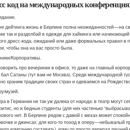
сс код на международных конференциях
идание.
не дейтинга жизнь в Берлине полна неожиданностей — на с
ке так и раздолбай в одежде для хайкинга или начинающий 
ого дресс-кода, ожиданий или даже формальных правил в п
ое, чтобы она на вас просто была.
ники/Корпоративы.
говорить про вечеринки в офисе, то даже на главный корпо
а бал Сатаны (тут вам не Москва). Среди международной тус
но храним традиции своих стран и одеваемся на Рождество 
ру/музей.
ура в Германии не так уж далека от народа: в театр могут с
ритис, но и бедные студенты (для них частенько “выбрасыв
акового нет. В Берлине рядом с дамой с мехах может спокой
овочке и джинсах: для кого-то поход в оперу — небывалый п
рила компанию составить), кому-то просто перепал лишний б