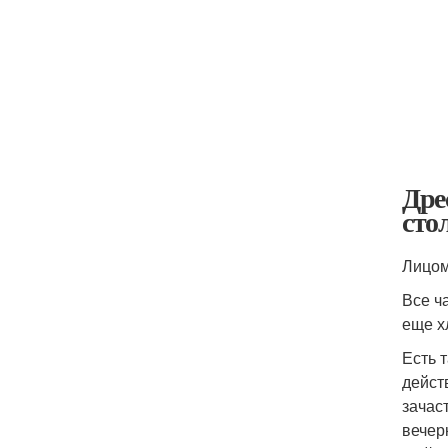
Дре
сто
Лицом
Все ч
еще х
Есть 
дейст
зачас
вечер