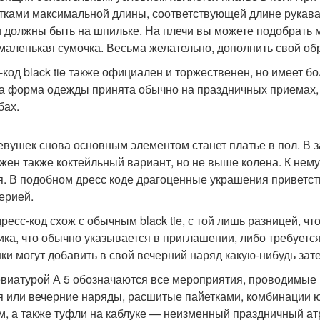
тками максимальной длины, соответствующей длине рукава 
 должны быть на шпильке. На плечи вы можете подобрать 
 маленькая сумочка. Весьма желательно, дополнить свой о
-код black tie также официален и торжественен, но имеет 
Эта форма одежды принята обычно на праздничных приемах,
бах.
евушек снова основным элементом станет платье в пол. В 
жен также коктейльный вариант, но не выше колена. К нему
я. В подобном дресс коде драгоценные украшения приветст
ерией.
дресс-код схож с обычным black tie, с той лишь разницей, ч
ика, что обычно указывается в приглашении, либо требуется
ки могут добавить в свой вечерний наряд какую-нибудь за
виатурой А 5 обозначаются все мероприятия, проводимые п
я или вечерние наряды, расшитые пайетками, комбинации 
м, а также туфли на каблуке — неизменный праздничный ат