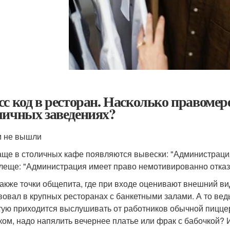
сс код в ресторан. Насколько правомер
личных заведениях?
 не вышли
аще в столичных кафе появляются вывески: "Администрация
леще: "Администрация имеет право немотивированно отказ
также точки общепита, где при входе оценивают внешний ви
вовал в крупных ресторанах с банкетными залами. А то вед
тую приходится выслушивать от работников обычной пиццер
ком, надо напялить вечернее платье или фрак с бабочкой?