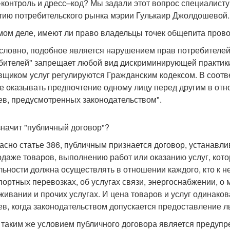
контроль и дресс–код? Мы задали этот вопрос специалисту
тию потребительского рынка мэрии Гулькаир Джолдошевой.
амом деле, имеют ли право владельцы точек общепита пров
условно, подобное является нарушением прав потребителе
бителей" запрещает любой вид дискриминирующей практики
вщиком услуг регулируются Гражданским кодексом. В соотв
е оказывать предпочтение одному лицу перед другим в отн
ев, предусмотренных законодательством".
 значит "публичный договор"?
ласно статье 386, публичным признается договор, устанав
одаже товаров, выполнению работ или оказанию услуг, кото
льности должна осуществлять в отношении каждого, кто к не
портных перевозках, об услугах связи, энергоснабжении, о
живании и прочих услугах. И цена товаров и услуг одинако
ев, когда законодательством допускается предоставление л
 таким же условием публичного договора является предупре