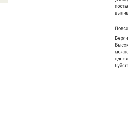
поста
выпив
Повсе
Берли
Высок
можно
одежд
буйст