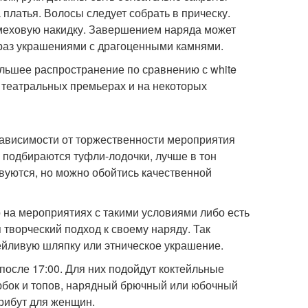
платья. Волосы следует собрать в прическу.
меховую накидку. Завершением наряда может
браз украшениями с драгоценными камнями.
большее распространение по сравнению с white
 театральных премьерах и на некоторых
зависимости от торжественности мероприятия
 подбираются туфли-лодочки, лучше в тон
вуются, но можно обойтись качественной
то на мероприятиях с такими условиями либо есть
 творческий подход к своему наряду. Так
тейливую шляпку или этническое украшение.
осле 17:00. Для них подойдут коктейльные
юбок и топов, нарядный брючный или юбочный
рибут для женщин.