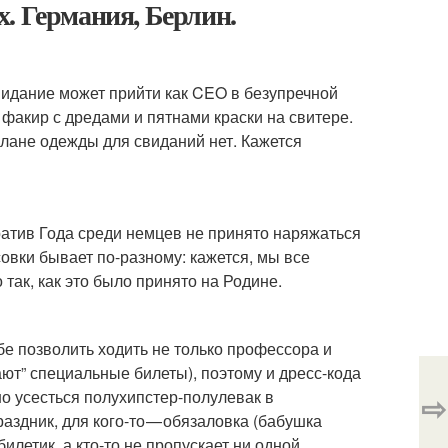
. Германия, Берлин.
видание может прийти как CEO в безупречной
факир с дредами и пятнами краски на свитере.
лане одежды для свиданий нет. Кажется
ратив Года среди немцев не принято наряжаться
овки бывает по-разному: кажется, мы все
так, как это было принято на Родине.
ебе позволить ходить не только профессора и
ают” специальные билеты), поэтому и дресс-кода
но усесться полухипстер-полулевак в
⇨
раздник, для кого-то — обязаловка (бабушка
илетик, а кто-то не пропускает ни одной