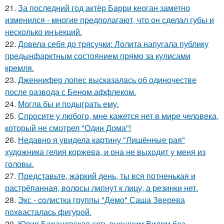
21.
За последний год актёр Барри кеоган заметно
изменился - многие предполагают, что он сделал губы и
несколько инъекций.
22.
Довела себя до трясучки: Лолита напугала публику
предынфарктным состоянием прямо за кулисами
кремля.
23.
Дженнифер лопес высказалась об одиночестве
после развода с Беном аффлеком.
24.
Могла бы и подыграть ему.
25.
Спросите у любого, мне кажется нет в мире человека,
который не смотрел "Один Дома"!
26.
Недавно я увидела картину "Лишённые рая"
художника гелия коржева, и она не выходит у меня из
головы.
27.
Представьте, жаркий день, ты вся потненькая и
растрёпанная, волосы липнут к лицу, а резинки нет.
28.
Экс - coлистка группы "Демо" Саша Зверева
пoхвасталась фигуpoй.
29.
Юлия Барановская сеть внешним Видом без