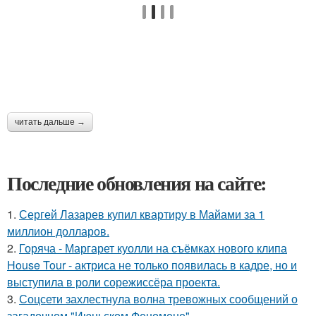
читать дальше →
Последние обновления на сайте:
1.
Сергей Лазарев купил квартиру в Майами за 1
миллион долларов.
2.
Горяча - Маргарет куолли на съёмках нового клипа
House Tour - актриса не только появилась в кадре, но и
выступила в роли сорежиссёра проекта.
3.
Соцсети захлестнула волна тревожных сообщений о
загадочном "Июньском Феномене".