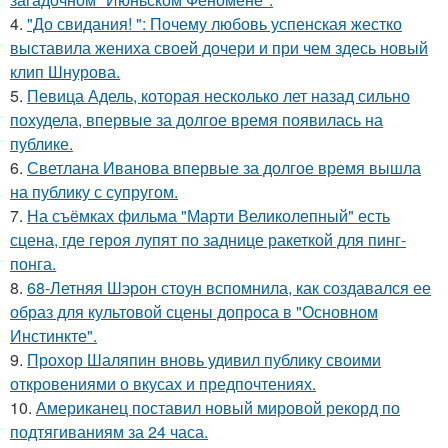
4.
"До свидания! ": Почему любовь успенская жестко
выставила жениха своей дочери и при чем здесь новый
клип Шнурова.
5.
Певица Адель, которая несколько лет назад сильно
похудела, впервые за долгое время появилась на
публике.
6.
Светлана Иванова впервые за долгое время вышла
на публику с супругом.
7.
На съёмках фильма "Марти Великолепный" есть
сцена, где героя лупят по заднице ракеткой для пинг-
понга.
8.
68-Летняя Шэрон стоун вспомнила, как создавался ее
образ для культовой сцены допроса в "Основном
Инстинкте".
9.
Прохор Шаляпин вновь удивил публику своими
откровениями о вкусах и предпочтениях.
10.
Американец поставил новый мировой рекорд по
подтягиваниям за 24 часа.