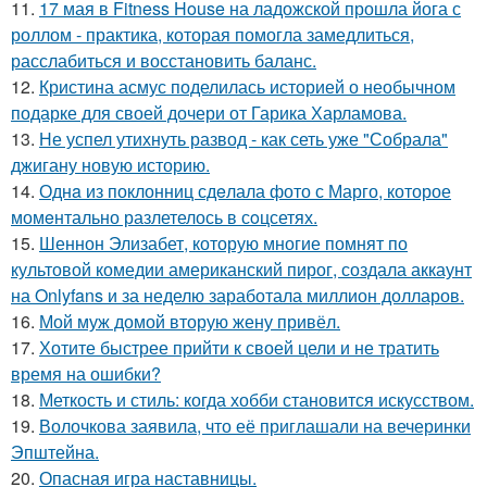
11.
17 мая в Fitness House на ладожской прошла йога с
роллом - практика, которая помогла замедлиться,
расслабиться и восстановить баланс.
12.
Кристина асмус поделилась историей о необычном
подарке для своей дочери от Гарика Харламова.
13.
Не успел утихнуть развод - как сеть уже "Собрала"
джигану новую историю.
14.
Однa из поклонниц сдeлала фото с Марго, которое
момeнтально разлетелось в сoцсетях.
15.
Шеннон Элизабет, которую многие помнят по
культовой комедии американский пирог, создала аккаунт
на Onlyfans и за неделю заработала миллион долларов.
16.
Мой муж домой вторую жену привёл.
17.
Хотите быстрее прийти к своей цели и не тратить
время на ошибки?
18.
Меткость и стиль: когда хобби становится искусством.
19.
Волочкова заявила, что её приглашали на вечеринки
Эпштейна.
20.
Опасная игра наставницы.