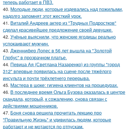
теперь работает в ПВЗ.
40.
Молодые люди, которые издевались над пожилыми,
надолго запомнят этот жесткий урок.
41.
Виталий Андреев актер из "Трудных Подростков"
сделал красивейшее предложение своей девушке.
42.
Учёные выяснили, что женские ягодицы реально
успокаивают мужчин.
43.
Дженнифер Лопес в 56 лет вышла на "Золотой
Глобус" в прозрачном платье.
44.
Певица Ая (Светлана Назаренко) из группы "город
312" впервые появилась на сцене после тяжёлого
инсульта и почти трёхлетнего перерыва.
45.
Мастера в шоке: гигиена клиентов на процедурах.
46.
В последнее время Ольга Бузова оказалась в центре
скандала, который, к сожалению, снова связан с
действиями мошенников.
47.
Боня снова решила прочитать лекцию про
"Правильную Жизнь" и удивилась людям, которые
работают и не мотаются по отпускам.