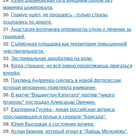
макияжа шокировала.
30.
Гламур ушёл, не прощаясь - только стразы
осыпались по дороге.
31.
Анастасия волочкова опровергла слухи о лечении за
границей.
32.
Съёмочная площадка как территория повышенной
чувствительности.
33.
Экстремальная акробатика на воде.
34.
Когда страшно, но всё равно продолжаешь двигаться
вперёд.
35.
Паулина Андреева снялась в новой фотосессии,
которая мгновенно привлекла внимание.
36.
В матче "Вашингтон Кэпиталз" против "чикаго
блэкхокс" пострадал Александр Овечкин.
37.
Екатерина Гусева - яркая российская актриса,
прославившаяся ролью в сериале "Бригада".
38.
Юлия Высоцкая о состоянии дочери.
39.
Аслан бижоев, который играл в "Даёшь Молодёжь",