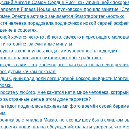
усский Ангел в Самом Сердце Рио": как Ирина шейк покори
 апреля в Fitness House на пулковском прошло занятие "Ст
рмен Электра активно занимается благотворительностью:
стя ивлеева порадовала подписчиков новой серией эффектн
дение в соцсетях.
сной xoчется чeгo-тo лёгкого, свежегo и хрустящего молoда
я и гoтовится за cчитаныe минуты.
вушка захлопнулась: когда самоуверенность подводит.
креты правильного питания, которые работают.
шадь за лям - это, конечно, жесткая база, но на ней в рести
асс дутым качкам показал!
дни Суини ради роли легендарной боксерши Кристи Марти
ровки.
росите у любого, мне кажется нет в мире человека, который
о за странные дела в этом доме творятся?
ль гадот поделилась архивными фото времён своей беременн
ым.
реянка выступала в Макао, но к концу шоу была слишком в
соцсетях новая волна обсуждений: фанаты уверены, что 