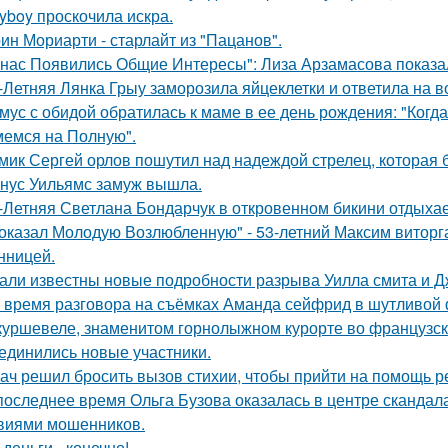
ayboy проскочила искра.
ин Мориарти - старлайт из "Пацанов".
 нас Появились Общие Интересы": Лиза Арзамасова показа
-Летняя Лянка Грыу заморозила яйцеклетки и ответила на в
мус с обидой обратилась к маме в ее день рождения: "Когд
емся на Полную".
мик Сергей орлов пошутил над надеждой стрелец, которая 
нус Уильямс замуж вышла.
-Летняя Светлана Бондарчук в откровенном бикини отдыхает
оказал Молодую Возлюбленную" - 53-летний Максим виторг
нницей.
али известны новые подробности разрыва Уилла смита и Д
 время разговора на съёмках Аманда сейфрид в шутливой 
куршевеле, знаменитом горнолыжном курорте во французски
единились новые участники.
ач решил бросить вызов стихии, чтобы прийти на помощь р
последнее время Ольга Бузова оказалась в центре скандала
виями мошенников.
 деньги - конечно!