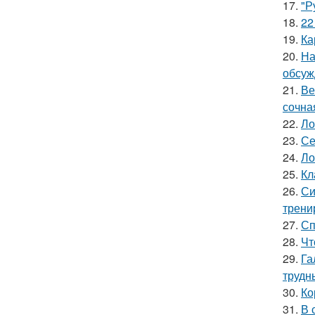
17.
"Р
18.
22
19.
Ка
20.
На
обсуж
21.
Ве
сочна
22.
Ло
23.
Се
24.
Ло
25.
Кл
26.
Си
трени
27.
Сп
28.
Чт
29.
Га
трудн
30.
Ко
31.
В 