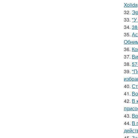
Xolid
32.
Эр
33.
"У
34.
38
35.
Ас
Обним
36.
Ко
37.
Ви
38.
57
39.
"П
избра
40.
Ст
41.
Во
42.
В 
присо
43.
Вр
44.
В 
дейст
45.
За