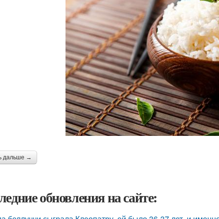
ь дальше →
ледние обновления на сайте:
да беллуччи сыграла Клеопатру, ей было 36-37 лет, и именн