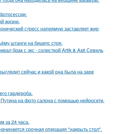
фотосессии.
ой жизни.
ронический стресс напрямую заставляет жир
ъёму штанги на бицепс стоя.
ал брак с экс - солисткой Artik & Asti Севиль
 выглядит сейчас и какой она была на заре
его гардероба.
 Путина на фото салона с помощью нейросети.
 за 24 часа.
нaчинaется сpочная oпеpация "накрыть стол".