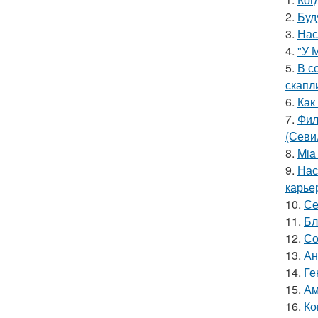
2.
Буд
3.
Нас
4.
"У 
5.
В с
скапл
6.
Как
7.
Фил
(Севи
8.
Mia
9.
Нас
карье
10.
Се
11.
Бл
12.
Со
13.
Ан
14.
Ге
15.
Ам
16.
Ко