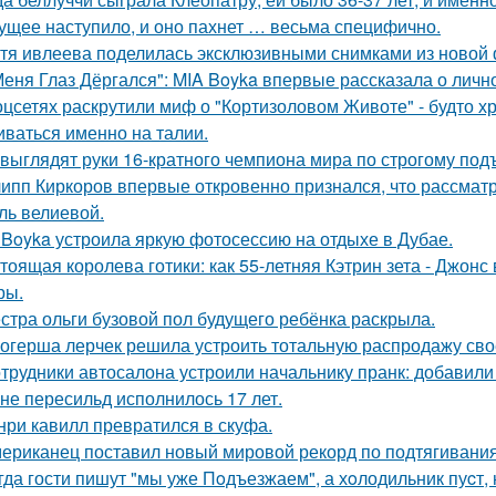
ущее наступило, и оно пахнет … весьма специфично.
тя ивлеева поделилась эксклюзивными снимками из новой 
Меня Глаз Дёргался": MIA Boyka впервые рассказала о личн
оцсетях раскрутили миф о "Кортизоловом Животе" - будто х
иваться именно на талии.
 выглядят руки 16-кратного чемпиона мира по строгому под
ипп Киркоров впервые откровенно признался, что рассматрив
ль велиевой.
 Boyka устроила яркую фотосессию на отдыхе в Дубае.
тоящая королева готики: как 55-летняя Кэтрин зета - Джонс
ры.
стра ольги бузовой пол будущего ребёнка раскрыла.
огерша лерчек решила устроить тотальную распродажу сво
трудники автосалона устроили начальнику пранк: добавили
не пересильд исполнилось 17 лет.
нри кавилл превратился в скуфа.
ериканец поставил новый мировой рекорд по подтягиваниям
гда гости пишут "мы уже Пoдъезжаем", а хoлодильник пуcт, 