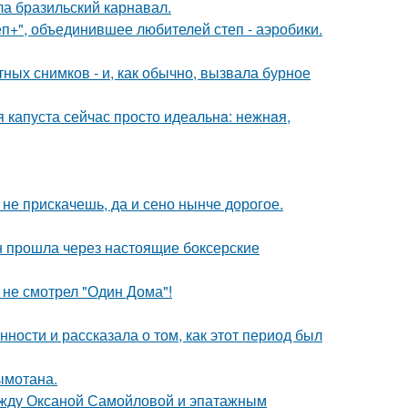
ла бразильский карнавал.
еп+", объединившее любителей степ - аэробики.
ых снимков - и, как обычно, вызвала бурное
я капуста сейчас просто идеальнa: нежнaя,
к не прискачешь, да и сено нынче дорогое.
н прошла через настоящие боксерские
 не смотрел "Один Дома"!
ости и рассказала о том, как этот период был
ымотана.
между Оксаной Самойловой и эпатажным