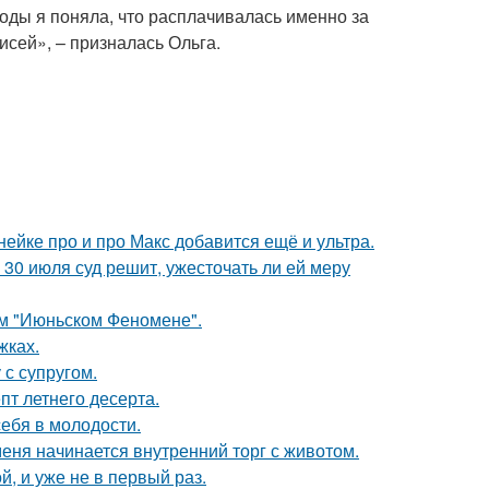
оды я поняла, что расплачивалась именно за
исей», – призналась Ольга.
нейке про и про Макс добавится ещё и ультра.
30 июля суд решит, ужесточать ли ей меру
ом "Июньском Феномене".
жках.
с супругом.
пт летнего десерта.
себя в молодости.
меня начинается внутренний торг с животом.
, и уже не в первый раз.