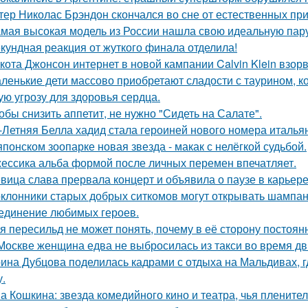
тер Николас Брэндон скончался во сне от естественных при
мая высокая модель из России нашла свою идеальную пару
кундная реакция от жуткого финала отделила!
кота Джонсон интернет в новой кампании Calvin Klein взор
ленькие дети массово приобретают сладости с таурином, к
ую угрозу для здоровья сердца.
обы снизить аппетит, не нужно "Сидеть на Салате".
-Летняя Белла хадид стала героиней нового номера италья
японском зоопарке новая звезда - макак с нелёгкой судьбой.
ессика альба формой после личных перемен впечатляет.
вица слава прервала концерт и объявила о паузе в карьере
клонники старых добрых ситкомов могут открывать шампанск
единение любимых героев.
я пересильд не может понять, почему в её сторону постоянн
Москве женщина едва не выбросилась из такси во время д
ина Дубцова поделилась кадрами с отдыха на Мальдивах, 
.
а Кошкина: звезда комедийного кино и театра, чья пленител