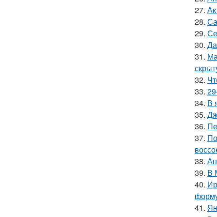
27.
Ак
28.
Са
29.
Се
30.
Да
31.
Ма
скрыт
32.
Чт
33.
29
34.
В 
35.
Дж
36.
Пе
37.
По
воссо
38.
Ан
39.
В 
40.
Ир
форму
41.
Ян