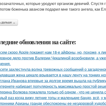
возачаточных, которые уродуют организм девичий. Спустя г
а потом боженька авансом подарил мне такого ангела, как Ел
ь дальше →
ледние обновления на сайте:
сем скоро Apple покажет нам 18-е айфоны, но, похоже, к ли
ловное дело против Валерии Чекалиной возобновили, а уже 
чения.
сети захлестнула волна тревожных сообщений о загадочн
удавшая жена цекало врывается в нашу ленту на тонких но
тлана Иванова впервые за долгое время вышла на публику 
нтернете набирает популярность максимально простой реце
терина Волкова пожалела только об одном - что не ценила 
дый раз когда вижу летние топы и маленькие бандо, всё, у 
лонники Арианы гранде обеспокоены ее нездоровой худобой