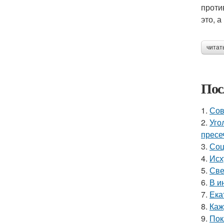
проти
это, 
читат
Пос
1.
Сов
2.
Уго
пресе
3.
Соц
4.
Исх
5.
Све
6.
В и
7.
Ека
8.
Каж
9.
Пок