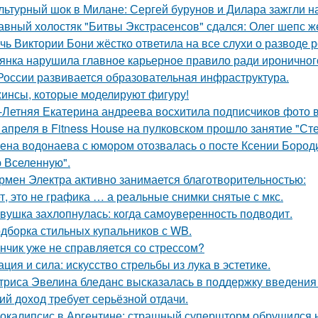
льтурный шок в Милане: Сергей бурунов и Дилара зажгли на
авный холостяк "Битвы Экстрасенсов" сдался: Олег шепс ж
чь Виктории Бони жёстко ответила на все слухи о разводе 
янка нарушила главное карьерное правило ради ироничного
России развивается образовательная инфраструктура.
инсы, которые моделируют фигуру!
-Летняя Екатерина андреева восхитила подписчиков фото в
 апреля в Fitness House на пулковском прошло занятие "Ст
ена водонаева с юмором отозвалась о посте Ксении Бороди
 Вселенную".
рмен Электра активно занимается благотворительностью:
т, это не графика … а реальные снимки снятые с мкс.
вушка захлопнулась: когда самоуверенность подводит.
дборка стильных купальников с WB.
нчик уже не справляется со стрессом?
ация и сила: искусство стрельбы из лука в эстетике.
триса Эвелина бледанс высказалась в поддержку введения 
ий доход требует серьёзной отдачи.
окалипсис в Аргентине: страшный супершторм обрушился н