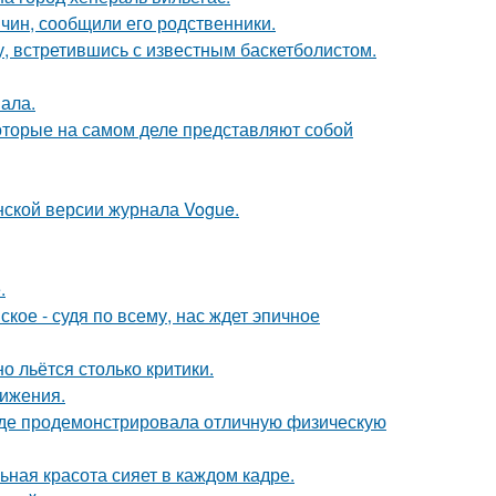
чин, сообщили его родственники.
, встретившись с известным баскетболистом.
вала.
оторые на самом деле представляют собой
нской версии журнала Vogue.
.
ое - судя по всему, нас ждет эпичное
о льётся столько критики.
вижения.
где продемонстрировала отличную физическую
ьная красота сияет в каждом кадре.