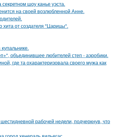
 секретном шоу канье уэста.
енится на своей возлюбленной Анне.
родителей.
 хита от создателя "Царицы".
 купальнике.
еп+", объединившее любителей степ - аэробики.
ной, где та охарактеризовала своего мужа как
шестидневной рабочей недели, подчеркнув, что
а город хенераль вильегас.