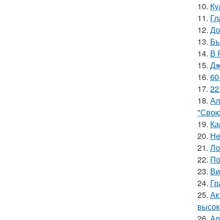
10.
Ку
11.
Гл
12.
До
13.
Бь
14.
В 
15.
Дж
16.
60
17.
22
18.
Ал
"Свою
19.
Ка
20.
Не
21.
Ло
22.
По
23.
Ви
24.
Гр
25.
Ак
высок
26.
Ап