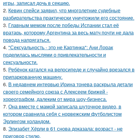
игры, записал дочь в секцию.
2.
Кевин спейси заявил, что многолетние судебные
разбирательства практически уничтожили его состояние.
3.
Главным мемом после победы Испании стал её
вратарь, которому Аргентина за весь матч почти не дала
повода напрягаться.
4.
"Сексуальность - это не Картинка": Ани Лорак
поделилась мыслями о привлекательности и
сексуальности.
5.
Ребёнок катался на велосипеде и случайно врезался в
припаркованную машину.
6.
В недавнем интервью Ирина тонева раскрыла детали
своего семейного союза с Алексеем брижей -
хореографом, далеким от мира шоу-бизнеса.
7.
Она вместе с мамой записала шуточное видео, в
котором сравнила себя с норвежским футболистом
Эрлингом холандом.
8.
Элизабет Хёрли в 61 снова доказала: возраст - не
приговор стилю.