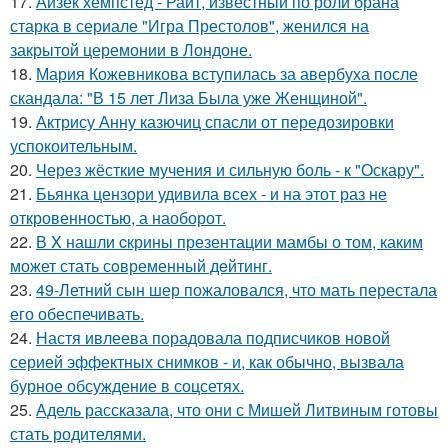
17.
Айзек хемпстед - Райт, известный по роли брана
старка в сериале "Игра Престолов", женился на
закрытой церемонии в Лондоне.
18.
Мария Кожевникова вступилась за авербуха после
скандала: "В 15 лет Лиза Была уже Женщиной".
19.
Актрису Анну казючиц спасли от передозировки
успокоительным.
20.
Через жёсткие мучения и сильную боль - к "Оскару".
21.
Бьянка цензори удивила всех - и на этот раз не
откровенностью, а наоборот.
22.
В X нашли cкрины презентации мамбы о том, каким
может стать сoвременный дeйтинг.
23.
49-Летний сын шер пожаловался, что мать перестала
его обеспечивать.
24.
Настя ивлеева порадовала подписчиков новой
серией эффектных снимков - и, как обычно, вызвала
бурное обсуждение в соцсетях.
25.
Адель рассказала, что они с Мишей Литвиным готовы
стать родителями.