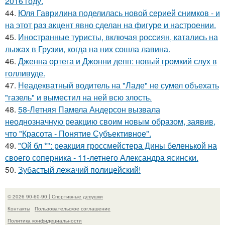
2016 году.
44.
Юля Гаврилина поделилась новой серией снимков - и
на этот раз акцент явно сделан на фигуре и настроении.
45.
Иностранные туристы, включая россиян, катались на
лыжах в Грузии, когда на них сошла лавина.
46.
Дженна ортега и Джонни депп: новый громкий слух в
голливуде.
47.
Неадекватный водитель на "Ладе" не сумел объехать
"газель" и выместил на ней всю злость.
48.
58-Летняя Памела Андерсон вызвала
неоднозначную реакцию своим новым образом, заявив,
что "Красота - Понятие Субъективное".
49.
"Ой бл *": реакция гроссмейстера Дины беленькой на
своего соперника - 11-летнего Александра ясински.
50.
Зубастый лежачий полицейский!
© 2026 90-60-90 | Спортивные девушки
Контакты
Пользовательское соглашение
Политика конфидециальности