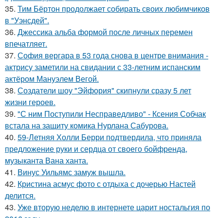
35.
Тим Бёртон продолжает собирать своих любимчиков
в "Уэнсдей".
36.
Джессика альба формой после личных перемен
впечатляет.
37.
София вергара в 53 года снова в центре внимания -
актрису заметили на свидании с 33-летним испанским
актёром Мануэлем Вегой.
38.
Создатели шоу "Эйфория" скипнули сразу 5 лет
жизни героев.
39.
"С ним Поступили Несправедливо" - Ксения Собчак
встала на защиту комика Нурлана Сабурова.
40.
59-Летняя Холли Берри подтвердила, что приняла
предложение руки и сердца от своего бойфренда,
музыканта Вана ханта.
41.
Винус Уильямс замуж вышла.
42.
Кристина асмус фото с отдыха с дочерью Настей
делится.
43.
Уже вторую неделю в интернете царит ностальгия по