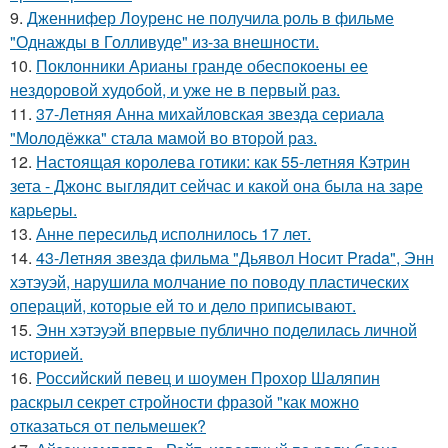
9.
Дженнифер Лоуренс не получила роль в фильме
"Однажды в Голливуде" из-за внешности.
10.
Поклонники Арианы гранде обеспокоены ее
нездоровой худобой, и уже не в первый раз.
11.
37-Летняя Анна михайловская звезда сериала
"Молодёжка" стала мамой во второй раз.
12.
Настоящая королева готики: как 55-летняя Кэтрин
зета - Джонс выглядит сейчас и какой она была на заре
карьеры.
13.
Анне пересильд исполнилось 17 лет.
14.
43-Летняя звезда фильма "Дьявол Носит Prada", Энн
хэтэуэй, нарушила молчание по поводу пластических
операций, которые ей то и дело приписывают.
15.
Энн хэтэуэй впервые публично поделилась личной
историей.
16.
Российский певец и шоумен Прохор Шаляпин
раскрыл секрет стройности фразой "как можно
отказаться от пельмешек?