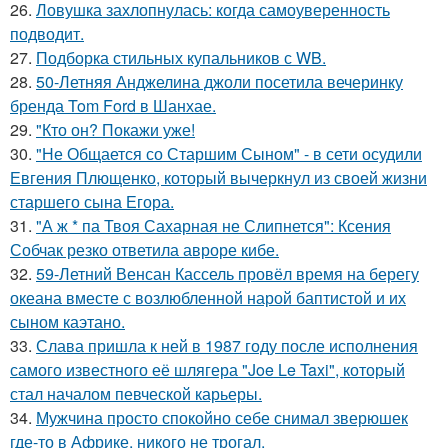
26.
Ловушка захлопнулась: когда самоуверенность
подводит.
27.
Подборка стильных купальников с WB.
28.
50-Летняя Анджелина джоли посетила вечеринку
бренда Tom Ford в Шанхае.
29.
"Кто он? Покажи уже!
30.
"Не Общается со Старшим Сыном" - в сети осудили
Евгения Плющенко, который вычеркнул из своей жизни
старшего сына Егора.
31.
"А ж * па Твоя Сахарная не Слипнется": Ксения
Собчак резко ответила авроре кибе.
32.
59-Летний Венсан Кассель провёл время на берегу
океана вместе с возлюбленной нарой баптистой и их
сыном каэтано.
33.
Слава пришла к ней в 1987 году после исполнения
самого известного её шлягера "Joe Le Taxi", который
стал началом певческой карьеры.
34.
Мужчина просто спокойно себе снимал зверюшек
где-то в Африке, никого не трогал.